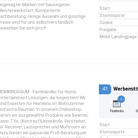
angesagter Marken mit hauseigener
Start
Meisterwerkstatt. Kompetente
Stornoquote
Fachberatung, riesige Auswahl und günstige
Preise sind für uns selbstverständlich.
Cookie
Bewerben Sie sich jetzt!
Freigabe
Mobil-Landingpage
41
Werbemitt
HEIMKINORAUM - Fachhändler für Home
Entertainment Lösungen, die begeistern! Wir
6
sind Experten für Heimkino im Wohnzimmer
und extra Räumen. In unserem Onlineshop
Textlinks
D
bieten wir ausgewählte Produkte wie Beamer,
Laser TVs, (Kontrast)Leinwände, Verstärker,
Start
AV-Receiver, Lautsprecher und Multiroom an.
Stornoquote
Dazu bieten wir passende Profi-Beratung per