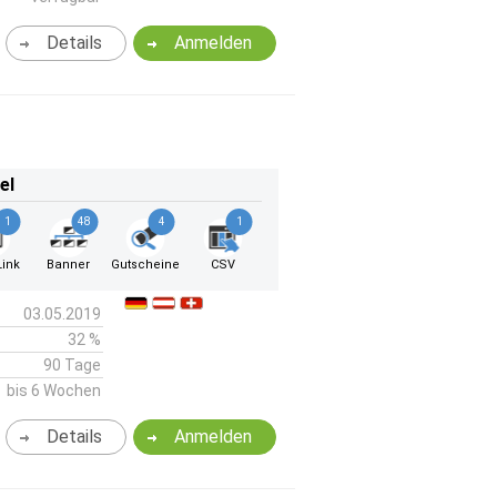
Details
Anmelden
el
1
48
4
1
ink
Banner
Gutscheine
CSV
03.05.2019
32 %
90 Tage
bis 6 Wochen
Details
Anmelden