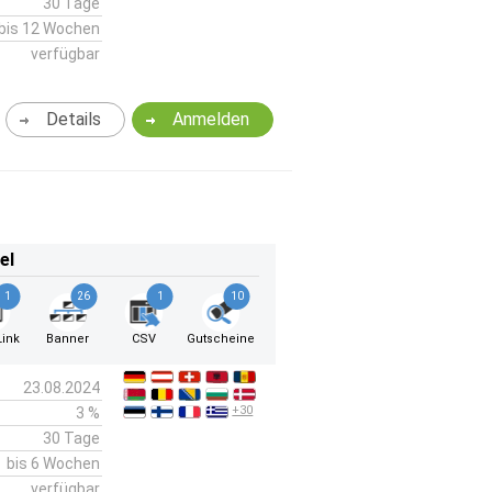
30 Tage
bis 12 Wochen
verfügbar
Details
Anmelden
el
1
26
1
10
ink
Banner
CSV
Gutscheine
23.08.2024
+30
3 %
30 Tage
bis 6 Wochen
verfügbar