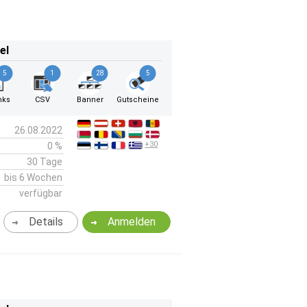
el
5
1
28
5
nks
CSV
Banner
Gutscheine
26.08.2022
+30
0 %
30 Tage
bis 6 Wochen
verfügbar
Details
Anmelden