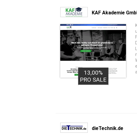
KAF Akademie Gmb
13,00%
30,00€
PRO LEAD
PRO SALE
dieTechnik.de