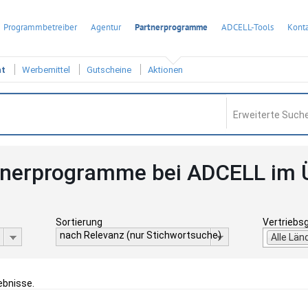
Programmbetreiber
Agentur
Partnerprogramme
ADCELL-Tools
Konta
ht
Werbemittel
Gutscheine
Aktionen
Erweiterte Suche
tnerprogramme bei ADCELL im 
Sortierung
Vertriebs
nach Relevanz (nur Stichwortsuche)
Alle Län
ebnisse.