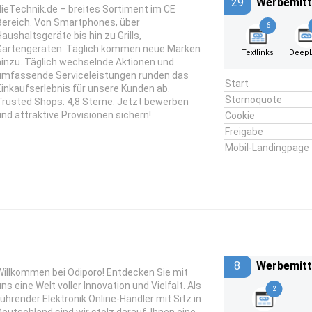
29
Werbemitt
dieTechnik.de – breites Sortiment im CE
Bereich. Von Smartphones, über
6
Haushaltsgeräte bis hin zu Grills,
Gartengeräten. Täglich kommen neue Marken
Textlinks
DeepL
hinzu. Täglich wechselnde Aktionen und
umfassende Serviceleistungen runden das
Start
Einkaufserlebnis für unsere Kunden ab.
Stornoquote
Trusted Shops: 4,8 Sterne. Jetzt bewerben
und attraktive Provisionen sichern!
Cookie
Freigabe
Mobil-Landingpage
8
Werbemitt
Willkommen bei Odiporo! Entdecken Sie mit
uns eine Welt voller Innovation und Vielfalt. Als
2
führender Elektronik Online-Händler mit Sitz in