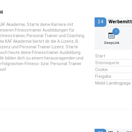
H
24
Werbemitt
KAF Akademie, Starte deine Karriere mit
unseren Fitnesstrainer Ausbildungen für
1
Fitnesstrainer, Personal Trainer und Coaching.
Die KAF Akademie bietet dir die A-Lizenz, B-
DeepLink
Lizenz und Personal Trainer Lizenz. Starte
noch heute deine Fitnesstrainer Ausbildung.
Start
Wir bilden dich zu einem herausragenden und
Stornoquote
erfolgreichen Fitness- bzw. Personal Trainer
aus!
Cookie
Freigabe
Mobil-Landingpage