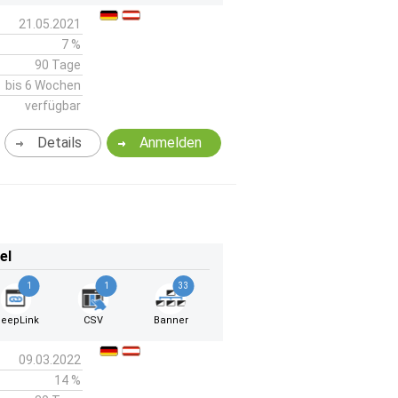
21.05.2021
7 %
90 Tage
bis 6 Wochen
verfügbar
Details
Anmelden
el
1
1
33
eepLink
CSV
Banner
09.03.2022
14 %