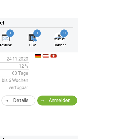
el
1
1
21
Textlink
CSV
Banner
24.11.2020
12 %
60 Tage
bis 6 Wochen
verfügbar
Details
Anmelden