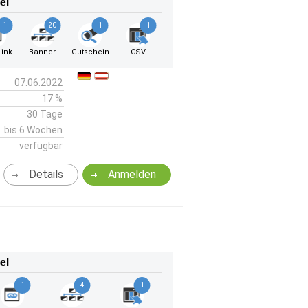
el
1
20
1
1
ink
Banner
Gutschein
CSV
07.06.2022
17 %
30 Tage
bis 6 Wochen
verfügbar
Details
Anmelden
el
1
4
1