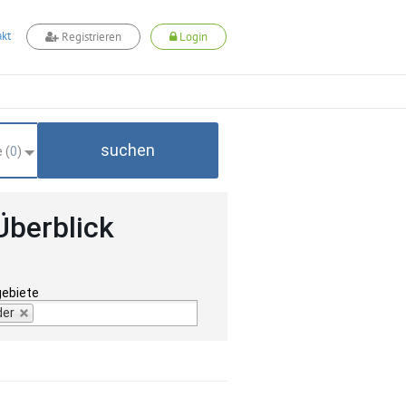
kt
Registrieren
Login
suchen
 (
0
)
Überblick
gebiete
der