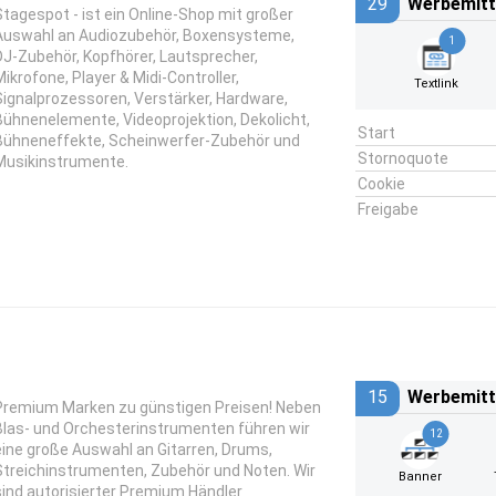
29
Werbemitt
Stagespot - ist ein Online-Shop mit großer
Auswahl an Audiozubehör, Boxensysteme,
1
DJ-Zubehör, Kopfhörer, Lautsprecher,
Mikrofone, Player & Midi-Controller,
Textlink
Signalprozessoren, Verstärker, Hardware,
Bühnenelemente, Videoprojektion, Dekolicht,
Start
Bühneneffekte, Scheinwerfer-Zubehör und
Stornoquote
Musikinstrumente.
Cookie
Freigabe
15
Werbemitt
Premium Marken zu günstigen Preisen! Neben
Blas- und Orchesterinstrumenten führen wir
12
eine große Auswahl an Gitarren, Drums,
Streichinstrumenten, Zubehör und Noten. Wir
Banner
sind autorisierter Premium Händler