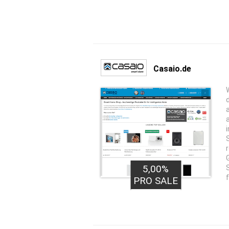
Casaio.de
15,00€
5,00%
PRO LEAD
PRO SALE