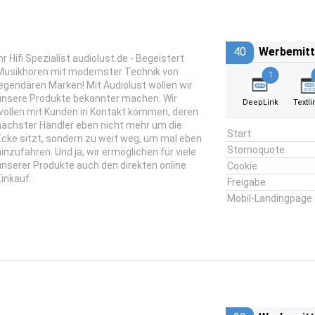
40
Werbemitt
hr Hifi Spezialist audiolust.de - Begeistert
Musikhören mit modernster Technik von
1
legendären Marken! Mit Audiolust wollen wir
unsere Produkte bekannter machen. Wir
DeepLink
Textli
wollen mit Kunden in Kontakt kommen, deren
nächster Händler eben nicht mehr um die
Start
Ecke sitzt, sondern zu weit weg, um mal eben
Stornoquote
hinzufahren. Und ja, wir ermöglichen für viele
unserer Produkte auch den direkten online
Cookie
Einkauf.
Freigabe
Mobil-Landingpage