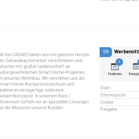
59
Werbemitt
Wir bei CASAIO haben uns mit ganzem Herzen
der Gebäudeautomation verschrieben und
5
arbeiten mit großer Leidenschaft an
außergewöhnlichen Smart Home-Projekten
Textlinks
DeepL
im privaten Wohnbau. Wir verstehen uns als
Smart Home-Kompetenzzentrum und
Start
realisieren einzigartige, exklusive
Stornoquote
Gesamtkonzepte. In unserem Büro /
Showroom tüfteln wir an speziellen Lösungen
Cookie
für die Wünsche unserer Kunden.
Freigabe