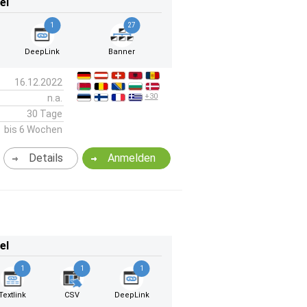
el
1
27
DeepLink
Banner
16.12.2022
+30
n.a.
30 Tage
bis 6 Wochen
Details
Anmelden
el
1
1
1
Textlink
CSV
DeepLink