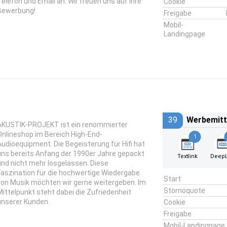
Telefon und Email an. Wir freuen uns auf Ihre
Cookie
Bewerbung!
Freigabe
Mobil-
Landingpage
39
Werbemitt
AKUSTIK-PROJEKT ist ein renommierter
Onlineshop im Bereich High-End-
1
Audioequipment. Die Begeisterung für Hifi hat
uns bereits Anfang der 1990er Jahre gepackt
Textlink
DeepL
und nicht mehr losgelassen. Diese
Faszination für die hochwertige Wiedergabe
Start
von Musik möchten wir gerne weitergeben. Im
Stornoquote
Mittelpunkt steht dabei die Zufriedenheit
unserer Kunden.
Cookie
Freigabe
Mobil-Landingpage