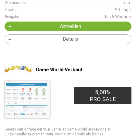
n.a.
Stornoquote
90 Tage
Cookie
bis 6 Wochen
Freigabe
Anmelden
Details
Game World Verkauf
5,00%
PRO SALE
Bereits seit Anfang der 90er Jahre ist Game World als regionaler
Einzelhändler in Bremen tätig. Wir haben damals als kleines