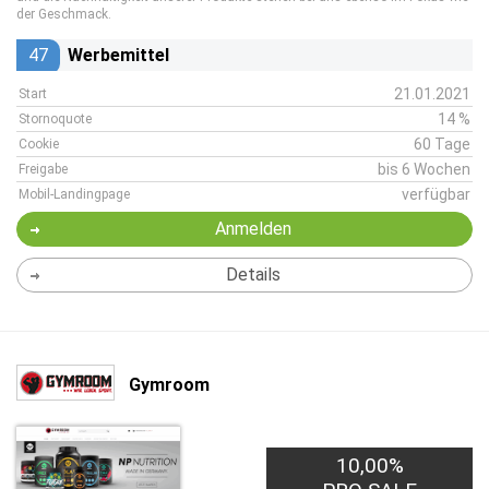
der Geschmack.
47
Werbemittel
21.01.2021
Start
14 %
Stornoquote
60 Tage
Cookie
bis 6 Wochen
Freigabe
verfügbar
Mobil-Landingpage
Anmelden
Details
Gymroom
10,00%