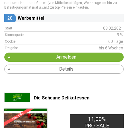
rund ums Haus und Garten (von Möbelbeschlägen, Werkzeuge bis hin zu
Befestigungsmaterial u.v.m.) zu top Preisen einkaufen.
28
Werbemittel
03.02.2021
Start
9 %
Stornoquote
60 Tage
Cookie
bis 6 Wochen
Freigabe
Anmelden
Details
Die Scheune Delikatessen
EXKLUSIV
11,00%
PRO SALE