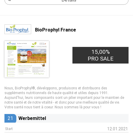
BioProphyl France
15,00%
PRO SALE
Nous, BioProphyl®, développons, produisons et distribuons des
suppléments nutritionnels de haute qualité et utiles depuis 1991.
Aujourd'hui, leurs composants sont un pilier important pour le maintien de
notre santé et de notre vitalité - et donc pour une meilleure qualité de vie.
Votre santé nous tient à coeur. Nous sommes là pour vous !
21
Werbemittel
12.01.2021
Start