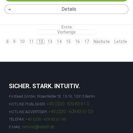
Details
Erste
Vorherige
8
9
10
11
12
13
14
15
16
17
Nächste
Letzte
SICHER. STARK. INTUITIV.
Firstlead GmbH, Rosenfelder St. 15-16, 10315 Berlin
+49 (0)30 - 609 83 61-0
HOTLINE PUBLISHER:
+49 (0)30 - 609 83 61-23
HOTLINE ADVERTISER:
TELEFAX:
+49 (0)30 - 609 83 61-99
service@adcell.de
E-MAIL: