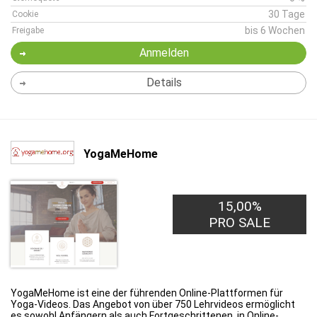
30 Tage
Cookie
bis 6 Wochen
Freigabe
Anmelden
Details
YogaMeHome
15,00%
PRO SALE
YogaMeHome ist eine der führenden Online-Plattformen für
Yoga-Videos. Das Angebot von über 750 Lehrvideos ermöglicht
es sowohl Anfängern als auch Fortgeschrittenen, in Online-