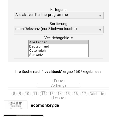
Kategorie
Alle aktiven Partnerprogramme
Sortierung
nach Relevanz (nur Stichwortsuche)
Vertriebsgebiete
Ihre Suche nach "
cashback
" ergab 1587 Ergebnisse.
Erste
Vorherige
8
9
10
11
12
13
14
15
16
17
Nächste
Letzte
ecomonkey.de