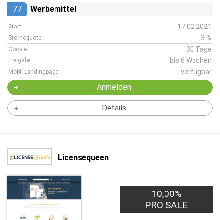
77
Werbemittel
17.02.2021
Start
3 %
Stornoquote
30 Tage
Cookie
bis 6 Wochen
Freigabe
verfügbar
Mobil-Landingpage
Anmelden
Details
Licensequeen
10,00%
PRO SALE