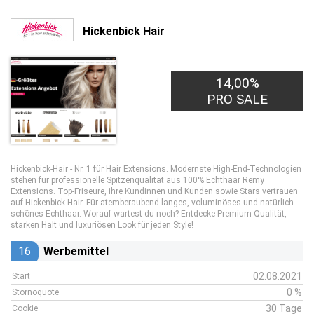
Hickenbick Hair
14,00%
PRO SALE
Hickenbick-Hair - Nr. 1 für Hair Extensions. Modernste High-End-Technologien
stehen für professionelle Spitzenqualität aus 100% Echthaar Remy
Extensions. Top-Friseure, ihre Kundinnen und Kunden sowie Stars vertrauen
auf Hickenbick-Hair. Für atemberaubend langes, voluminöses und natürlich
schönes Echthaar. Worauf wartest du noch? Entdecke Premium-Qualität,
starken Halt und luxuriösen Look für jeden Style!
16
Werbemittel
02.08.2021
Start
0 %
Stornoquote
30 Tage
Cookie