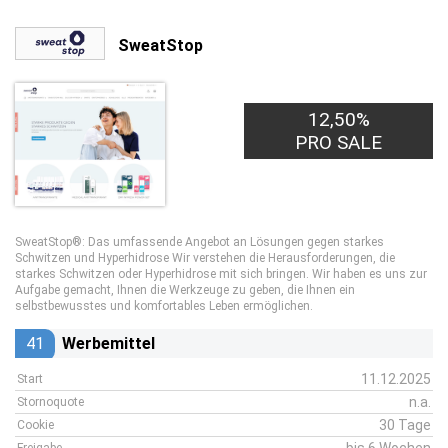
SweatStop
12,50%
PRO SALE
SweatStop®: Das umfassende Angebot an Lösungen gegen starkes
Schwitzen und Hyperhidrose Wir verstehen die Herausforderungen, die
starkes Schwitzen oder Hyperhidrose mit sich bringen. Wir haben es uns zur
Aufgabe gemacht, Ihnen die Werkzeuge zu geben, die Ihnen ein
selbstbewusstes und komfortables Leben ermöglichen.
41
Werbemittel
11.12.2025
Start
n.a.
Stornoquote
30 Tage
Cookie