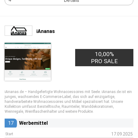
Details
iAnanas
10,00%
PRO SALE
iAnanas.de – Handgefertigte Wohnaccessoires mit Seele. iAnanas.de ist ein
junges, wachsendes E-Commerce-Label, das sich auf einzigartige,
handverarbeitete Wohnaccessoires und Möbel spezialisiert hat. Unsere
Kollektion umfasst Beistelltische, Raumteiler, Wanddekorationen,
Weinregale, Weinflaschenhalter und weitere Produkte.
17
Werbemittel
17.09.2025
Start