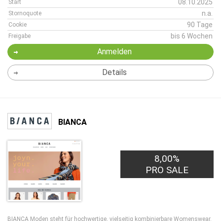
08.10.2025
Start
n.a.
Stornoquote
90 Tage
Cookie
bis 6 Wochen
Freigabe
Anmelden
Details
BIANCA
8,00%
PRO SALE
BIANCA Moden steht für hochwertige, vielseitig kombinierbare Womenswear.