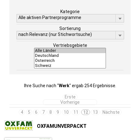
Kategorie
Alle aktiven Partnerprogramme
Sortierung
nach Relevanz (nur Stichwortsuche)
Vertriebsgebiete
Ihre Suche nach "
Werk
" ergab 254 Ergebnisse.
Erste
Vorherige
4
5
6
7
8
9
10
11
12
13
Nächste
OXFAMUNVERPACKT