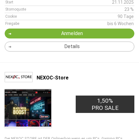
21.11.2025
Start
23 %
Stornoquote
90 Tage
Cookie
bis 6 Wochen
Freigabe
Anmelden
Details
NEXOC-Store
1,50%
PRO SALE
Der NEXOC STORE ist DER Onlineshop wenn es um PCs, Gaming PCs,