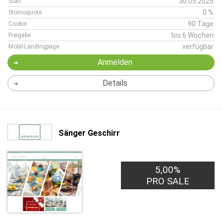
30.05.2025
Start
0 %
Stornoquote
90 Tage
Cookie
bis 6 Wochen
Freigabe
verfügbar
Mobil-Landingpage
Anmelden
Details
Sänger Geschirr
5,00%
PRO SALE