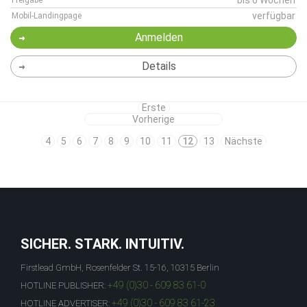
bis 6 Wochen
Freigabe
verfügbar
Mobil-Landingpage
Anmelden
Details
Erste
Vorherige
4
5
6
7
8
9
10
11
12
13
Nächste
SICHER. STARK. INTUITIV.
Firstlead GmbH, Rosenfelder St. 15-16, 10315 Berlin
+49 (0)30 - 609 83 61-0
HOTLINE PUBLISHER:
+49 (0)30 - 609 83 61-23
HOTLINE ADVERTISER: