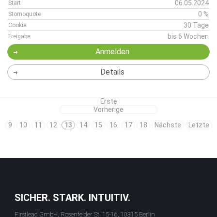
06.05.2024
Start
0 %
Stornoquote
30 Tage
Cookie
bis 6 Wochen
Freigabe
Anmelden
Details
Erste
Vorherige
9
10
11
12
13
14
15
16
17
18
Nächste
Letzte
SICHER. STARK. INTUITIV.
Firstlead GmbH, Rosenfelder St. 15-16, 10315 Berlin