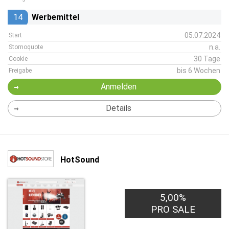
14
Werbemittel
05.07.2024
Start
n.a.
Stornoquote
30 Tage
Cookie
bis 6 Wochen
Freigabe
Anmelden
Details
HotSound
5,00%
PRO SALE