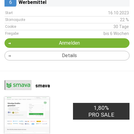
6
Werbemittel
16.10.2023
Start
22 %
Stornoquote
30 Tage
Cookie
bis 6 Wochen
Freigabe
Anmelden
Details
smava
1,80%
PRO SALE