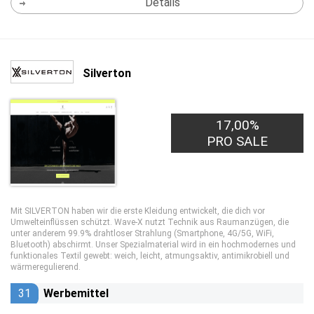
Details
Silverton
17,00%
PRO SALE
Mit SILVERTON haben wir die erste Kleidung entwickelt, die dich vor
Umwelteinflüssen schützt. Wave-X nutzt Technik aus Raumanzügen, die
unter anderem 99.9% drahtloser Strahlung (Smartphone, 4G/5G, WiFi,
Bluetooth) abschirmt. Unser Spezialmaterial wird in ein hochmodernes und
funktionales Textil gewebt: weich, leicht, atmungsaktiv, antimikrobiell und
wärmeregulierend.
31
Werbemittel