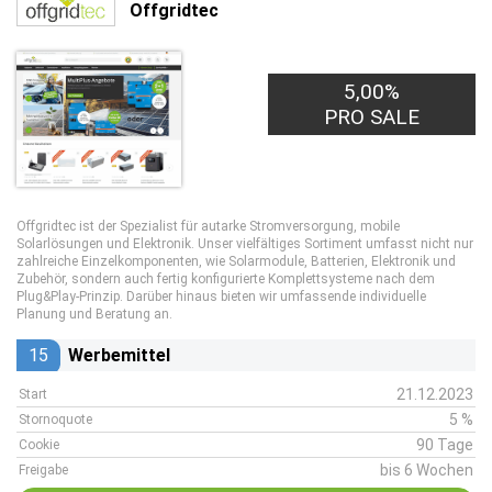
Offgridtec
5,00%
PRO SALE
Offgridtec ist der Spezialist für autarke Stromversorgung, mobile
Solarlösungen und Elektronik. Unser vielfältiges Sortiment umfasst nicht nur
zahlreiche Einzelkomponenten, wie Solarmodule, Batterien, Elektronik und
Zubehör, sondern auch fertig konfigurierte Komplettsysteme nach dem
Plug&Play-Prinzip. Darüber hinaus bieten wir umfassende individuelle
Planung und Beratung an.
15
Werbemittel
21.12.2023
Start
5 %
Stornoquote
90 Tage
Cookie
bis 6 Wochen
Freigabe