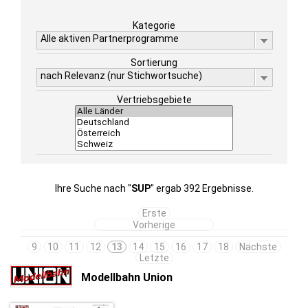
Kategorie
Alle aktiven Partnerprogramme
Sortierung
nach Relevanz (nur Stichwortsuche)
Vertriebsgebiete
Ihre Suche nach "
SUP
" ergab 392 Ergebnisse.
Erste
Vorherige
9
10
11
12
13
14
15
16
17
18
Nächste
Letzte
Modellbahn Union