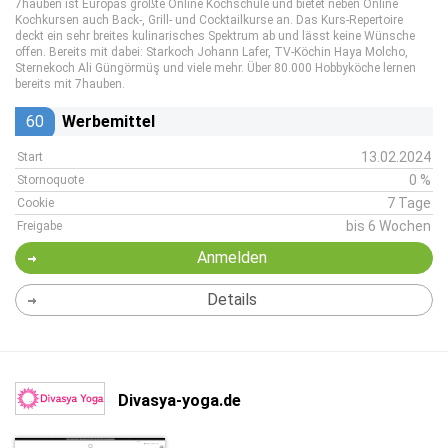
7hauben ist Europas größte Online Kochschule und bietet neben Online
Kochkursen auch Back-, Grill- und Cocktailkurse an. Das Kurs-Repertoire
deckt ein sehr breites kulinarisches Spektrum ab und lässt keine Wünsche
offen. Bereits mit dabei: Starkoch Johann Lafer, TV-Köchin Haya Molcho,
Sternekoch Ali Güngörmüş und viele mehr. Über 80.000 Hobbyköche lernen
bereits mit 7hauben.
60
Werbemittel
13.02.2024
Start
0 %
Stornoquote
7 Tage
Cookie
bis 6 Wochen
Freigabe
Anmelden
Details
Divasya-yoga.de