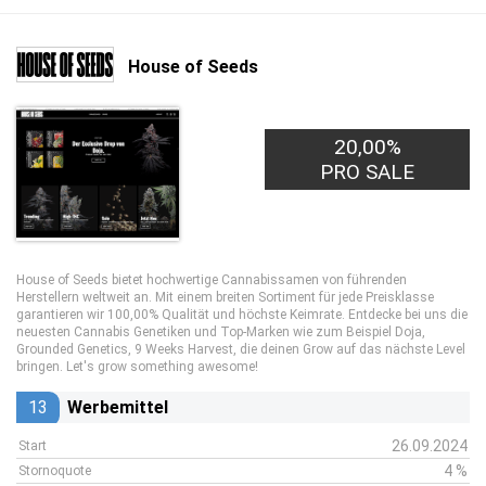
House of Seeds
20,00%
PRO SALE
House of Seeds bietet hochwertige Cannabissamen von führenden
Herstellern weltweit an. Mit einem breiten Sortiment für jede Preisklasse
garantieren wir 100,00% Qualität und höchste Keimrate. Entdecke bei uns die
neuesten Cannabis Genetiken und Top-Marken wie zum Beispiel Doja,
Grounded Genetics, 9 Weeks Harvest, die deinen Grow auf das nächste Level
bringen. Let's grow something awesome!
13
Werbemittel
26.09.2024
Start
4 %
Stornoquote