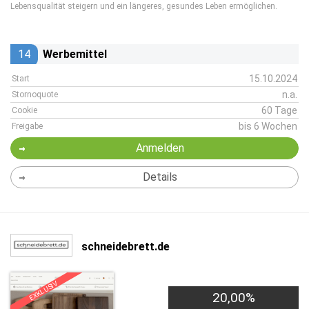
Lebensqualität steigern und ein längeres, gesundes Leben ermöglichen.
14
Werbemittel
15.10.2024
Start
n.a.
Stornoquote
60 Tage
Cookie
bis 6 Wochen
Freigabe
Anmelden
Details
schneidebrett.de
EXKLUSIV
20,00%