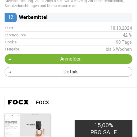
Blechbearbeitung. Zusätzlich bieten wir Werkzeug zur Steintrenntechnik,
Schutzeinrichtungen und Kompressoren an.
12
Werbemittel
18.10.2024
Start
42 %
Stornoquote
90 Tage
Cookie
bis 6 Wochen
Freigabe
Anmelden
Details
FOCX
15,00%
PRO SALE