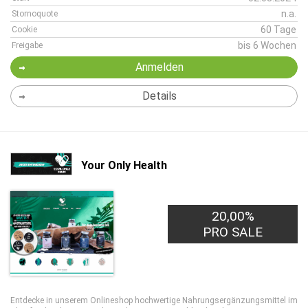
n.a.
Stornoquote
60 Tage
Cookie
bis 6 Wochen
Freigabe
Anmelden
Details
Your Only Health
20,00%
PRO SALE
Entdecke in unserem Onlineshop hochwertige Nahrungsergänzungsmittel im