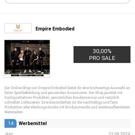
Empire Embodied
30,00%
PRO SALE
Der Online-Shop von Empire Embodied bietet dir eine hochwertige Auswahl an
fairer Sportbekleidung und passenden Accessoires. Der Shop punktet mit
hochqualitativen Produkten, persönlichen Kundenservice und natürlich
schnellen Lieferzeiten. Eine Besonderheit ist die nachhaltige und faire
Produktion aller Kleidungsstücke mit Bio-Baumwolle und wiederaufbereiteten
Materialien.
14
Werbemittel
02.08.2024
Start