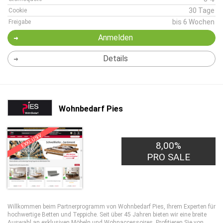
30 Tage
Cookie
bis 6 Wochen
Freigabe
Anmelden
Details
Wohnbedarf Pies
EXKLUSIV
8,00%
PRO SALE
Willkommen beim Partnerprogramm von Wohnbedarf Pies, Ihrem Experten für
hochwertige Betten und Teppiche. Seit über 45 Jahren bieten wir eine breite
Auswahl an exklusiven Möbeln und Wohnaccessoires. Profitieren Sie von