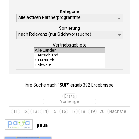
Kategorie
Alle aktiven Partnerprogramme
Sortierung
nach Relevanz (nur Stichwortsuche)
Vertriebsgebiete
Ihre Suche nach "
SUP
" ergab 392 Ergebnisse.
Erste
Vorherige
11
12
13
14
15
16
17
18
19
20
Nächste
paua