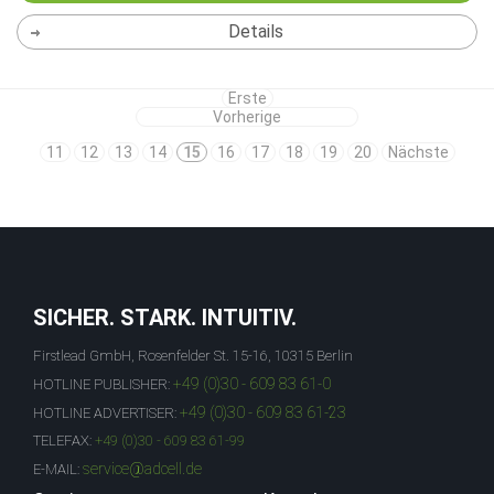
Details
Erste
Vorherige
11
12
13
14
15
16
17
18
19
20
Nächste
SICHER. STARK. INTUITIV.
Firstlead GmbH, Rosenfelder St. 15-16, 10315 Berlin
+49 (0)30 - 609 83 61-0
HOTLINE PUBLISHER:
+49 (0)30 - 609 83 61-23
HOTLINE ADVERTISER:
TELEFAX:
+49 (0)30 - 609 83 61-99
service@adcell.de
E-MAIL: