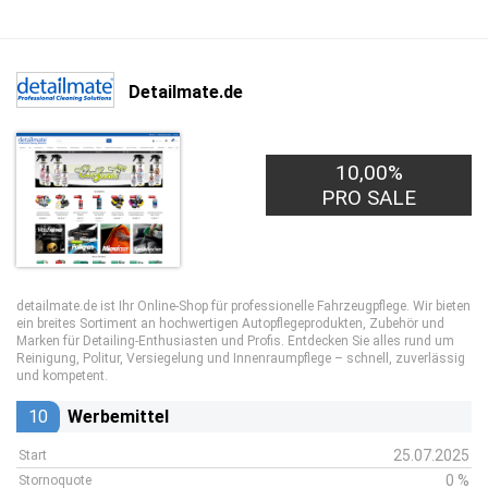
Detailmate.de
10,00%
PRO SALE
detailmate.de ist Ihr Online-Shop für professionelle Fahrzeugpflege. Wir bieten
ein breites Sortiment an hochwertigen Autopflegeprodukten, Zubehör und
Marken für Detailing-Enthusiasten und Profis. Entdecken Sie alles rund um
Reinigung, Politur, Versiegelung und Innenraumpflege – schnell, zuverlässig
und kompetent.
10
Werbemittel
25.07.2025
Start
0 %
Stornoquote