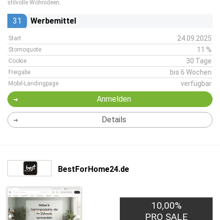
stilvolle Wohnideen.
31
Werbemittel
24.09.2025
Start
11 %
Stornoquote
30 Tage
Cookie
bis 6 Wochen
Freigabe
verfügbar
Mobil-Landingpage
Anmelden
Details
BestForHome24.de
10,00%
PRO SALE