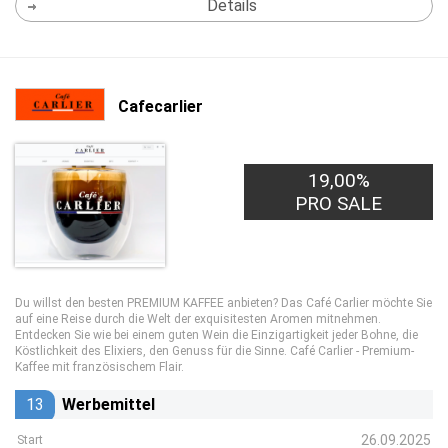
Details
Cafecarlier
19,00%
PRO SALE
Du willst den besten PREMIUM KAFFEE anbieten? Das Café Carlier möchte Sie
auf eine Reise durch die Welt der exquisitesten Aromen mitnehmen.
Entdecken Sie wie bei einem guten Wein die Einzigartigkeit jeder Bohne, die
Köstlichkeit des Elixiers, den Genuss für die Sinne. Café Carlier - Premium-
Kaffee mit französischem Flair.​
13
Werbemittel
26.09.2025
Start