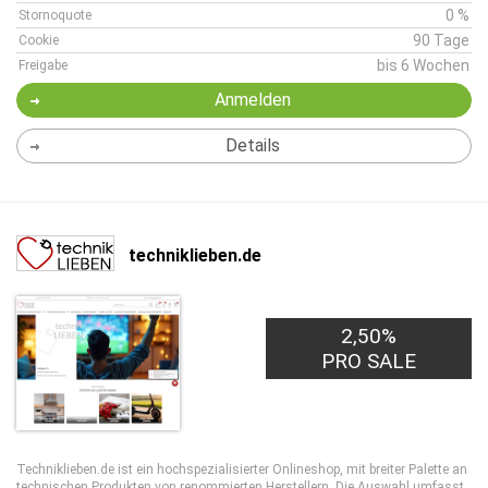
0 %
Stornoquote
90 Tage
Cookie
bis 6 Wochen
Freigabe
Anmelden
Details
techniklieben.de
2,50%
PRO SALE
Techniklieben.de ist ein hochspezialisierter Onlineshop, mit breiter Palette an
technischen Produkten von renommierten Herstellern. Die Auswahl umfasst