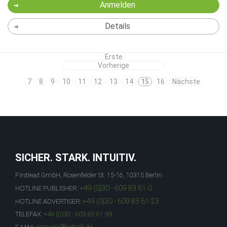
Anmelden
Details
Erste
Vorherige
7
8
9
10
11
12
13
14
15
16
Nächste
SICHER. STARK. INTUITIV.
Firstlead GmbH, Rosenfelder St. 15-16, 10315 Berlin
+49 (0)30 - 609 83 61-0
HOTLINE PUBLISHER:
+49 (0)30 - 609 83 61-23
HOTLINE ADVERTISER:
TELEFAX:
+49 (0)30 - 609 83 61-99