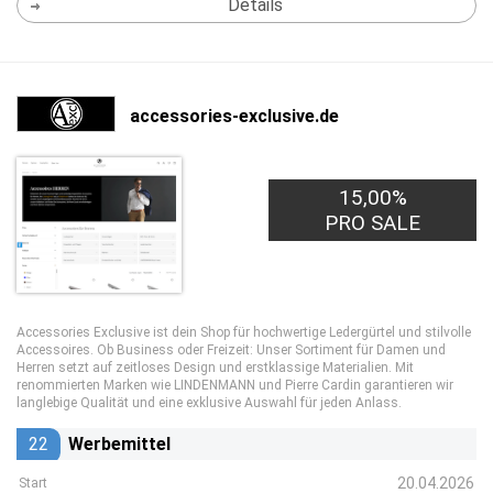
Details
accessories-exclusive.de
15,00%
PRO SALE
Accessories Exclusive ist dein Shop für hochwertige Ledergürtel und stilvolle
Accessoires. Ob Business oder Freizeit: Unser Sortiment für Damen und
Herren setzt auf zeitloses Design und erstklassige Materialien. Mit
renommierten Marken wie LINDENMANN und Pierre Cardin garantieren wir
langlebige Qualität und eine exklusive Auswahl für jeden Anlass.
22
Werbemittel
20.04.2026
Start