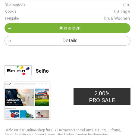
n.a.
Stornoquote
60 Tage
Cookie
bis 6 Wochen
Freigabe
Anmelden
Details
Selfio
2,00%
PRO SALE
Selfio ist der Online-Shop für DIY-Heimwerker rund um Heizung, Lüftung,