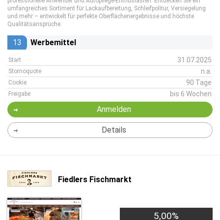
professionelle Anwender und Autopflege-Enthusiasten. Entdecken Sie ein
umfangreiches Sortiment für Lackaufbereitung, Schleifpolitur, Versiegelung
und mehr – entwickelt für perfekte Oberflächenergebnisse und höchste
Qualitätsansprüche.
13
Werbemittel
31.07.2025
Start
n.a.
Stornoquote
90 Tage
Cookie
bis 6 Wochen
Freigabe
Anmelden
Details
Fiedlers Fischmarkt
5,00%