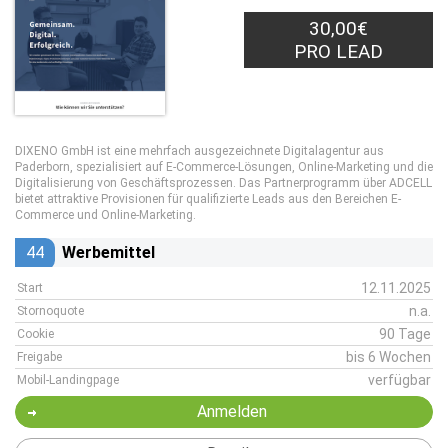
30,00€
PRO LEAD
DIXENO GmbH ist eine mehrfach ausgezeichnete Digitalagentur aus
Paderborn, spezialisiert auf E-Commerce-Lösungen, Online-Marketing und die
Digitalisierung von Geschäftsprozessen. Das Partnerprogramm über ADCELL
bietet attraktive Provisionen für qualifizierte Leads aus den Bereichen E-
Commerce und Online-Marketing.
44
Werbemittel
12.11.2025
Start
n.a.
Stornoquote
90 Tage
Cookie
bis 6 Wochen
Freigabe
verfügbar
Mobil-Landingpage
Anmelden