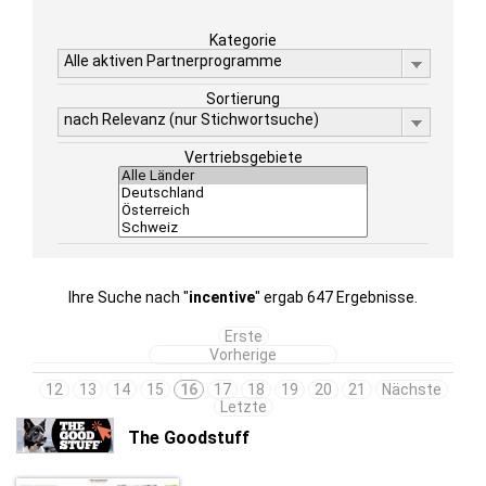
Kategorie
Alle aktiven Partnerprogramme
Sortierung
nach Relevanz (nur Stichwortsuche)
Vertriebsgebiete
Ihre Suche nach "
incentive
" ergab 647 Ergebnisse.
Erste
Vorherige
12
13
14
15
16
17
18
19
20
21
Nächste
Letzte
The Goodstuff