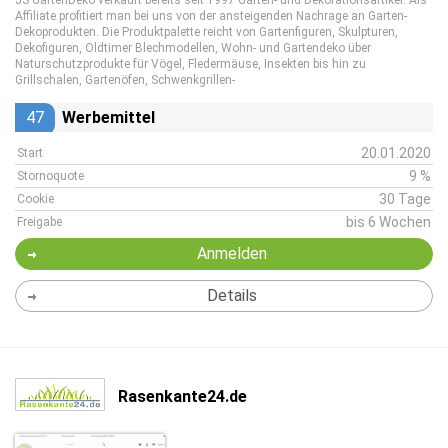
JS GartenDeko verkauft bereits seit 1997 Garten- und Dekorationsartikel. Als
Affiliate profitiert man bei uns von der ansteigenden Nachrage an Garten-
Dekoprodukten. Die Produktpalette reicht von Gartenfiguren, Skulpturen,
Dekofiguren, Oldtimer Blechmodellen, Wohn- und Gartendeko über
Naturschutzprodukte für Vögel, Fledermäuse, Insekten bis hin zu
Grillschalen, Gartenöfen, Schwenkgrillen-
47
Werbemittel
20.01.2020
Start
9 %
Stornoquote
30 Tage
Cookie
bis 6 Wochen
Freigabe
Anmelden
Details
Rasenkante24.de