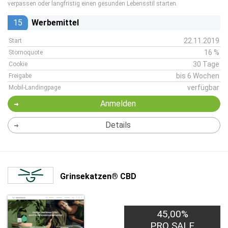
verpassen oder langfristig einen gesunden Lebensstil starten.
15
Werbemittel
22.11.2019
Start
16 %
Stornoquote
30 Tage
Cookie
bis 6 Wochen
Freigabe
verfügbar
Mobil-Landingpage
Anmelden
Details
Grinsekatzen® CBD
45,00%
PRO SALE