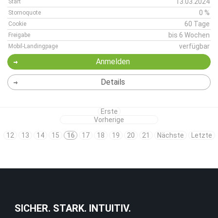
13.03.2024
Start
0 %
Stornoquote
60 Tage
Cookie
bis 6 Wochen
Freigabe
verfügbar
Mobil-Landingpage
Anmelden
Details
Erste
Vorherige
12
13
14
15
16
17
18
19
20
21
Nächste
Letzte
SICHER. STARK. INTUITIV.