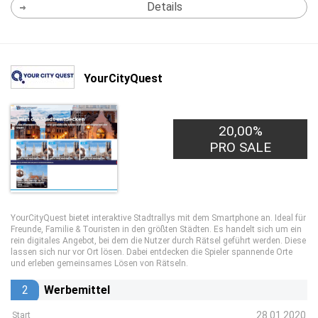
Details
YourCityQuest
20,00%
PRO SALE
YourCityQuest bietet interaktive Stadtrallys mit dem Smartphone an. Ideal für
Freunde, Familie & Touristen in den größten Städten. Es handelt sich um ein
rein digitales Angebot, bei dem die Nutzer durch Rätsel geführt werden. Diese
lassen sich nur vor Ort lösen. Dabei entdecken die Spieler spannende Orte
und erleben gemeinsames Lösen von Rätseln.
2
Werbemittel
28.01.2020
Start