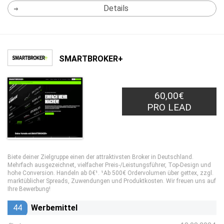
Details
SMARTBROKER+
60,00€
PRO LEAD
Biete deiner Zielgruppe einen der attraktivsten Broker in Deutschland.
Mehrfach ausgezeichnet, vielfacher Preis-/Leistungsführer, Top-Design und
hohe Conversion. Handeln ab 0€¹. ¹Ab 500€ Ordervolumen über gettex, zzgl.
marktüblicher Spreads, Zuwendungen und Produktkosten. Wir freuen uns auf
Ihre Bewerbung!
44
Werbemittel