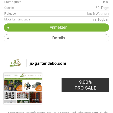
n.a.
Stornoquote
60 Tage
Cookie
bis 6 Wochen
Freigabe
verfügbar
Mobil-Landingpage
Anmelden
Details
js-gartendeko.com
9,00%
PRO SALE