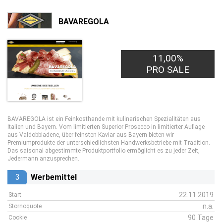
BAVAREGOLA
11,00%
PRO SALE
BAVAREGOLA ist ein Feinkosthande mit kulinarischen Spezialitäten aus
Italien und Bayern. Vom limitierten Superior Prosecco in limitierter Auflage
aus Valdobbiadene, über feinsten Kaviar aus Bayern bieten wir
Premiumprodukte der unterschiedlichsten Handwerksbetriebe mit Tradition.
Das saisonal abgestimmte Produktportfolio ermöglicht es zu jeder Zeit,
Jedermann anzusprechen.
3
Werbemittel
22.11.2019
Start
n.a.
Stornoquote
90 Tage
Cookie