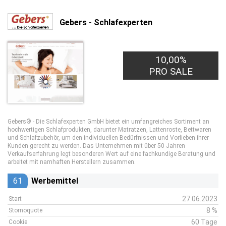
Gebers - Schlafexperten
10,00%
PRO SALE
Gebers® - Die Schlafexperten GmbH bietet ein umfangreiches Sortiment an
hochwertigen Schlafprodukten, darunter Matratzen, Lattenroste, Bettwaren
und Schlafzubehör, um den individuellen Bedürfnissen und Vorlieben ihrer
Kunden gerecht zu werden. Das Unternehmen mit über 50 Jahren
Verkaufserfahrung legt besonderen Wert auf eine fachkundige Beratung und
arbeitet mit namhaften Herstellern zusammen.
61
Werbemittel
27.06.2023
Start
8 %
Stornoquote
60 Tage
Cookie