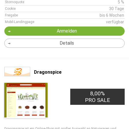
5 %
Stornoquote
30 Tage
Cookie
bis 6 Wochen
Freigabe
verfügbar
Mobil-Landingpage
Anmelden
Details
Dragonspice
8,00%
PRO SALE
Dragonspice ist ein Online-Shop mit großer Auswahl an Naturwaren und