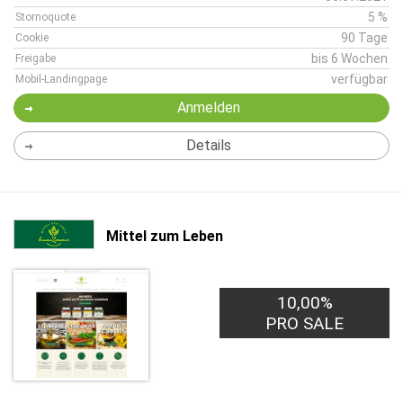
5 %
Stornoquote
90 Tage
Cookie
bis 6 Wochen
Freigabe
verfügbar
Mobil-Landingpage
Anmelden
Details
Mittel zum Leben
10,00%
PRO SALE