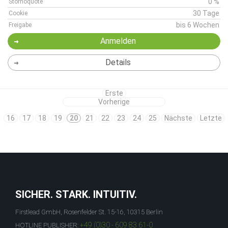
0 %
Stornoquote
30 Tage
Cookie
bis 6 Wochen
Freigabe
Anmelden
Details
Erste
Vorherige
16
17
18
19
20
21
22
23
24
25
Nächste
Letzte
SICHER. STARK. INTUITIV.
Firstlead GmbH, Rosenfelder St. 15-16, 10315 Berlin
+49 (0)30 - 609 83 61-0
HOTLINE PUBLISHER: