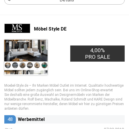
Möbel Style DE
4,00%
PRO SALE
Moebel-Style.de – Ihr Marken Möbel Outlet im Internet. Qualitativ hochwertige
Möbel sollten jedem zugänglich sein. Bei uns im Online-Shop erwartet
Sie deshalb eine große Auswahl an Designermöbeln von Marken der
Möbelbranche. Rolf Benz, Machalke, Roland Schmidt und KARE Design sind
nur wenige renommierte Hersteller, deren Möbel wir hier zu günstigen Preisen
anbieten dürfen.
48
Werbemittel