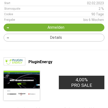
02.02.2023
Start
2 %
Stornoquote
90 Tage
Cookie
bis 6 Wochen
Freigabe
Anmelden
Details
PluginEnergy
4,00%
PRO SALE