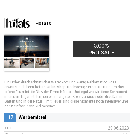
Höfats
5,00%
PRO SALE
Ein Hoher durchschnittlicher Warenkorb und wenig Reklamation - das
erwartet dich beim höfats Onlineshop. Hochwertige Produkte rund um das
offene Feuer ist die DNA der Firma höfats. Und egal wo wir diese Sehnsucht
in diesen Tagen stillen, sei es im engsten Kreis zuhause oder draußen im
Garten und in der Natur – mit Feuer sind diese Momente noch intensiver und
ganz einfach noch viel schöner.
17
Werbemittel
29.06.2023
Start