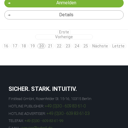
Anmelden
Details
Erste
Vorherige
16
17
18
19
20
21
22
23
24
25
Nächste
Letzte
SICHER. STARK. INTUITIV.
Firstlead GmbH, Rosenfelder St. 15-16, 10315 Berlin
+49 (0)30 - 609 83 61-0
HOTLINE PUBLISHER:
+49 (0)30 - 609 83 61-23
HOTLINE ADVERTISER:
TELEFAX:
+49 (0)30 - 609 83 61-99