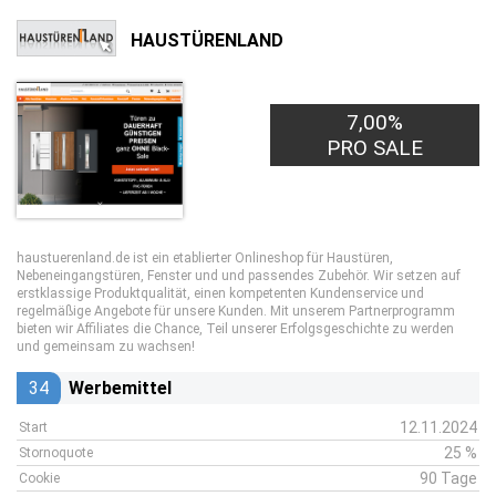
HAUSTÜRENLAND
7,00%
PRO SALE
haustuerenland.de ist ein etablierter Onlineshop für Haustüren,
Nebeneingangstüren, Fenster und und passendes Zubehör. Wir setzen auf
erstklassige Produktqualität, einen kompetenten Kundenservice und
regelmäßige Angebote für unsere Kunden. Mit unserem Partnerprogramm
bieten wir Affiliates die Chance, Teil unserer Erfolgsgeschichte zu werden
und gemeinsam zu wachsen!
34
Werbemittel
12.11.2024
Start
25 %
Stornoquote
90 Tage
Cookie