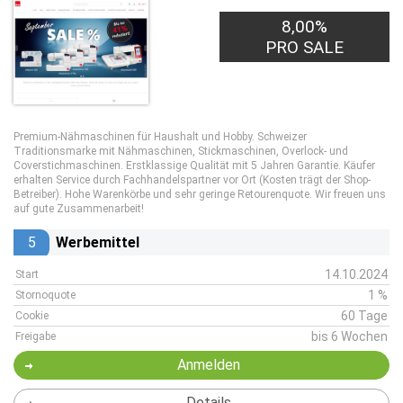
8,00%
PRO SALE
Premium-Nähmaschinen für Haushalt und Hobby. Schweizer
Traditionsmarke mit Nähmaschinen, Stickmaschinen, Overlock- und
Coverstichmaschinen. Erstklassige Qualität mit 5 Jahren Garantie. Käufer
erhalten Service durch Fachhandelspartner vor Ort (Kosten trägt der Shop-
Betreiber). Hohe Warenkörbe und sehr geringe Retourenquote. Wir freuen uns
auf gute Zusammenarbeit!
5
Werbemittel
14.10.2024
Start
1 %
Stornoquote
60 Tage
Cookie
bis 6 Wochen
Freigabe
Anmelden
Details