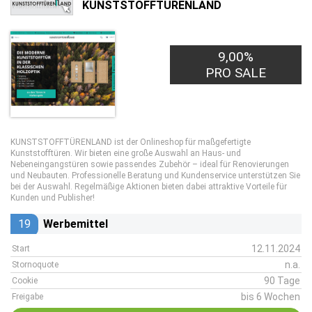
KUNSTSTOFFTÜRENLAND
9,00%
PRO SALE
KUNSTSTOFFTÜRENLAND ist der Onlineshop für maßgefertigte
Kunststofftüren. Wir bieten eine große Auswahl an Haus- und
Nebeneingangstüren sowie passendes Zubehör – ideal für Renovierungen
und Neubauten. Professionelle Beratung und Kundenservice unterstützen Sie
bei der Auswahl. Regelmäßige Aktionen bieten dabei attraktive Vorteile für
Kunden und Publisher!
19
Werbemittel
12.11.2024
Start
n.a.
Stornoquote
90 Tage
Cookie
bis 6 Wochen
Freigabe