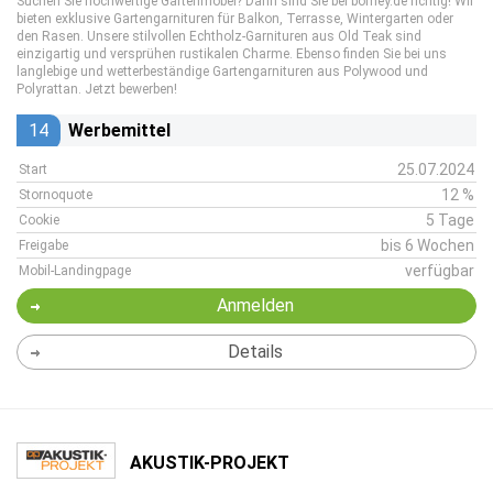
Suchen Sie hochwertige Gartenmöbel? Dann sind Sie bei bomey.de richtig! Wir
bieten exklusive Gartengarnituren für Balkon, Terrasse, Wintergarten oder
den Rasen. Unsere stilvollen Echtholz-Garnituren aus Old Teak sind
einzigartig und versprühen rustikalen Charme. Ebenso finden Sie bei uns
langlebige und wetterbeständige Gartengarnituren aus Polywood und
Polyrattan. Jetzt bewerben!
14
Werbemittel
25.07.2024
Start
12 %
Stornoquote
5 Tage
Cookie
bis 6 Wochen
Freigabe
verfügbar
Mobil-Landingpage
Anmelden
Details
AKUSTIK-PROJEKT