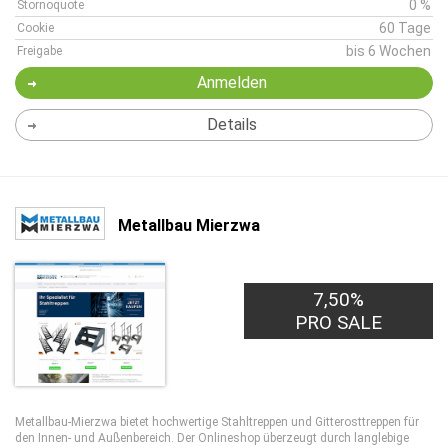
0 %
Stornoquote
60 Tage
Cookie
bis 6 Wochen
Freigabe
Anmelden
Details
Metallbau Mierzwa
7,50%
PRO SALE
Metallbau-Mierzwa bietet hochwertige Stahltreppen und Gitterosttreppen für
den Innen- und Außenbereich. Der Onlineshop überzeugt durch langlebige