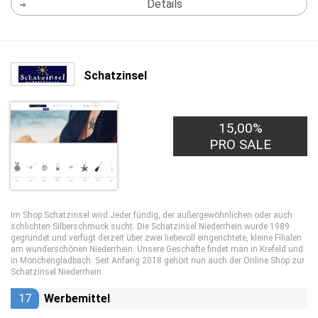
Details
Schatzinsel
15,00%
PRO SALE
Im Shop Schatzinsel wird Jeder fündig, der außergewöhnlichen oder auch
schlichten Silberschmuck sucht. Die Schatzinsel Niederrhein wurde 1989
gegründet und verfügt derzeit über zwei liebevoll eingerichtete, kleine Filialen
am wunderschönen Niederrhein. Unsere Geschäfte findet man in Krefeld und
in Mönchengladbach. Seit Anfang 2018 gehört nun auch der Online Shop zur
Schatzinsel Niederrhein.
17
Werbemittel