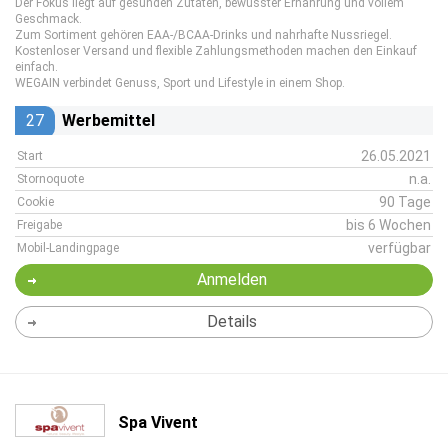
Der Fokus liegt auf gesunden Zutaten, bewusster Ernährung und vollem
Geschmack.
Zum Sortiment gehören EAA-/BCAA-Drinks und nahrhafte Nussriegel.
Kostenloser Versand und flexible Zahlungsmethoden machen den Einkauf
einfach.
WEGAIN verbindet Genuss, Sport und Lifestyle in einem Shop.
27
Werbemittel
26.05.2021
Start
n.a.
Stornoquote
90 Tage
Cookie
bis 6 Wochen
Freigabe
verfügbar
Mobil-Landingpage
Anmelden
Details
Spa Vivent