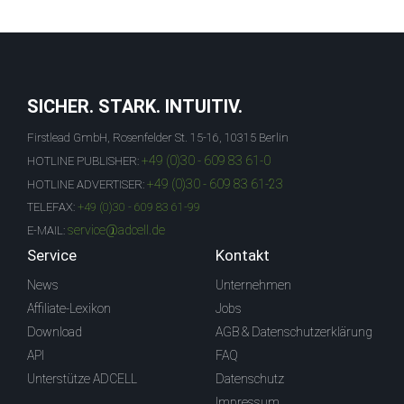
SICHER. STARK. INTUITIV.
Firstlead GmbH, Rosenfelder St. 15-16, 10315 Berlin
+49 (0)30 - 609 83 61-0
HOTLINE PUBLISHER:
+49 (0)30 - 609 83 61-23
HOTLINE ADVERTISER:
TELEFAX:
+49 (0)30 - 609 83 61-99
service@adcell.de
E-MAIL:
Service
Kontakt
News
Unternehmen
Affiliate-Lexikon
Jobs
Download
AGB & Datenschutzerklärung
API
FAQ
Unterstütze ADCELL
Datenschutz
Impressum