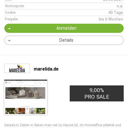
n.a.
Stornoquote
40 Tage
Cookie
bis 6 Wochen
Freigabe
Anmelden
Details
marelida.de
9,00%
PRO SALE
Gerade in Zeiten in denen man viel zu Hause ist, im Homeoffice arbeitet und