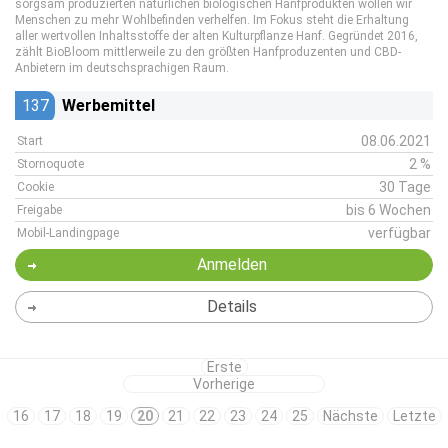
sorgsam produzierten natürlichen biologischen Hanfprodukten wollen wir
Menschen zu mehr Wohlbefinden verhelfen. Im Fokus steht die Erhaltung
aller wertvollen Inhaltsstoffe der alten Kulturpflanze Hanf. Gegründet 2016,
zählt BioBloom mittlerweile zu den größten Hanfproduzenten und CBD-
Anbietern im deutschsprachigen Raum.
137
Werbemittel
08.06.2021
Start
2 %
Stornoquote
30 Tage
Cookie
bis 6 Wochen
Freigabe
verfügbar
Mobil-Landingpage
Anmelden
Details
Erste
Vorherige
16
17
18
19
20
21
22
23
24
25
Nächste
Letzte