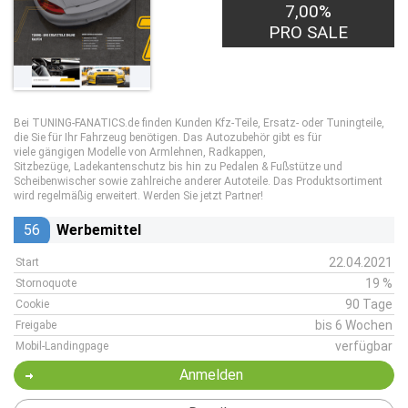
7,00%
PRO SALE
Bei TUNING-FANATICS.de finden Kunden Kfz-Teile, Ersatz- oder Tuningteile,
die Sie für Ihr Fahrzeug benötigen. Das Autozubehör gibt es für
viele gängigen Modelle von Armlehnen, Radkappen,
Sitzbezüge, Ladekantenschutz bis hin zu Pedalen & Fußstütze und
Scheibenwischer sowie zahlreiche anderer Autoteile. Das Produktsortiment
wird regelmäßig erweitert. Werden Sie jetzt Partner!
56
Werbemittel
22.04.2021
Start
19 %
Stornoquote
90 Tage
Cookie
bis 6 Wochen
Freigabe
verfügbar
Mobil-Landingpage
Anmelden