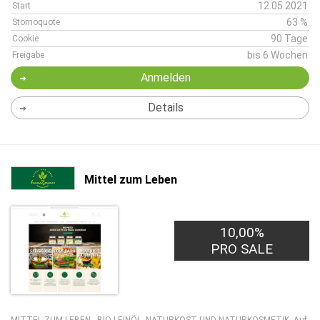
12.05.2021
Start
63 %
Stornoquote
90 Tage
Cookie
bis 6 Wochen
Freigabe
Anmelden
Details
Mittel zum Leben
10,00%
PRO SALE