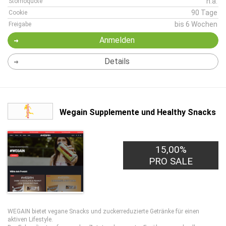
n.a.
Stornoquote
90 Tage
Cookie
bis 6 Wochen
Freigabe
Anmelden
Details
Wegain Supplemente und Healthy Snacks
15,00%
PRO SALE
WEGAIN bietet vegane Snacks und zuckerreduzierte Getränke für einen
aktiven Lifestyle.