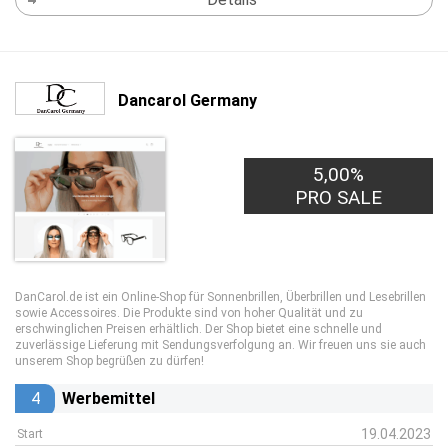
Dancarol Germany
5,00%
PRO SALE
DanCarol.de ist ein Online-Shop für Sonnenbrillen, Überbrillen und Lesebrillen
sowie Accessoires. Die Produkte sind von hoher Qualität und zu
erschwinglichen Preisen erhältlich. Der Shop bietet eine schnelle und
zuverlässige Lieferung mit Sendungsverfolgung an. Wir freuen uns sie auch
unserem Shop begrüßen zu dürfen!
4
Werbemittel
19.04.2023
Start