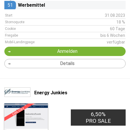
51
Werbemittel
31.08.2023
Start
18 %
Stornoquote
60 Tage
Cookie
bis 6 Wochen
Freigabe
verfügbar
Mobil-Landingpage
Anmelden
Details
Energy Junkies
EXKLUSIV
6,50%
PRO SALE