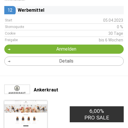
12
Werbemittel
05.04.2023
Start
0 %
Stornoquote
30 Tage
Cookie
bis 6 Wochen
Freigabe
Anmelden
Details
Ankerkraut
6,00%
PRO SALE