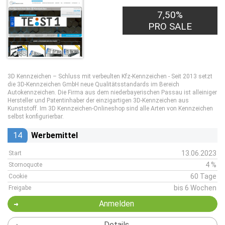
7,50%
PRO SALE
3D Kennzeichen – Schluss mit verbeulten Kfz-Kennzeichen - Seit 2013 setzt
die 3D-Kennzeichen GmbH neue Qualitätsstandards im Bereich
Autokennzeichen. Die Firma aus dem niederbayerischen Passau ist alleiniger
Hersteller und Patentinhaber der einzigartigen 3D-Kennzeichen aus
Kunststoff. Im 3D Kennzeichen-Onlineshop sind alle Arten von Kennzeichen
selbst konfigurierbar.
14
Werbemittel
13.06.2023
Start
4 %
Stornoquote
60 Tage
Cookie
bis 6 Wochen
Freigabe
Anmelden
Details