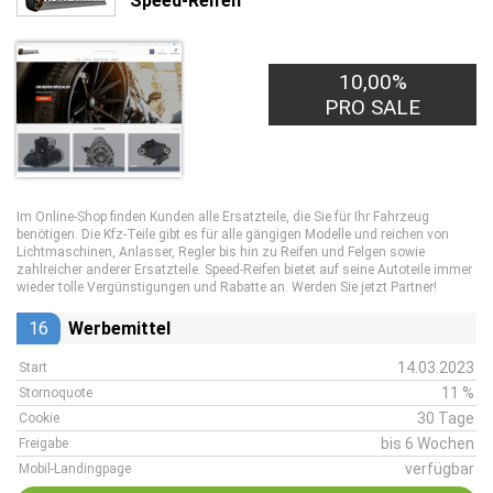
Speed-Reifen
10,00%
PRO SALE
Im Online-Shop finden Kunden alle Ersatzteile, die Sie für Ihr Fahrzeug
benötigen. Die Kfz-Teile gibt es für alle gängigen Modelle und reichen von
Lichtmaschinen, Anlasser, Regler bis hin zu Reifen und Felgen sowie
zahlreicher anderer Ersatzteile. Speed-Reifen bietet auf seine Autoteile immer
wieder tolle Vergünstigungen und Rabatte an. Werden Sie jetzt Partner!
16
Werbemittel
14.03.2023
Start
11 %
Stornoquote
30 Tage
Cookie
bis 6 Wochen
Freigabe
verfügbar
Mobil-Landingpage