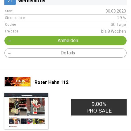
21
Werbemittel
30.03.2023
Start
29 %
Stornoquote
30 Tage
Cookie
bis 8 Wochen
Freigabe
Anmelden
Details
Roter Hahn 112
9,00%
PRO SALE