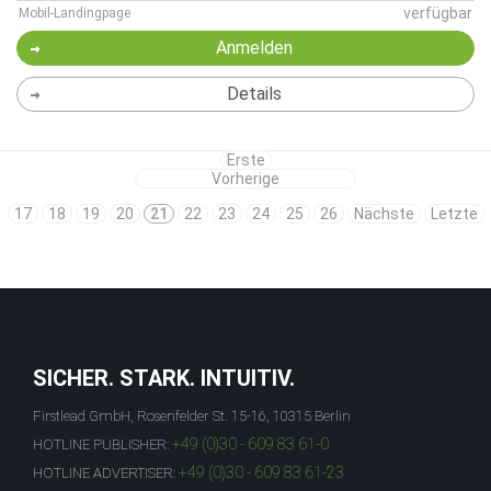
verfügbar
Mobil-Landingpage
Anmelden
Details
Erste
Vorherige
17
18
19
20
21
22
23
24
25
26
Nächste
Letzte
SICHER. STARK. INTUITIV.
Firstlead GmbH, Rosenfelder St. 15-16, 10315 Berlin
+49 (0)30 - 609 83 61-0
HOTLINE PUBLISHER:
+49 (0)30 - 609 83 61-23
HOTLINE ADVERTISER: