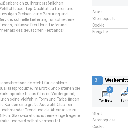
Außenbereich zu ihrer persönlichen
Wohlfühloase. Top-Qualität zu fairen und
Start
günstigen Preisen, gute Beratung und
Stornoquote
Service, schnelle Lieferung für zufriedene
Kunden, inklusive Frei-Haus-Lieferung
Cookie
innerhalb des deutschen Festlands!
Freigabe
31
Werbemitt
glassvibrations.de steht für glasklare
Qualitätsprodukte. Im Erotik Shop stehen die
8
Markenprodukte aus Glas im Vordergrund,
durch seine Vielfalt in Form und Farbe finden
Textlinks
Bann
die Kunden eine große Auswahl. Glas - ein
zunehmender Trend und die Alternative zu
Start
Silikon. Glassvibrations ist eine eingetragene
Stornoquote
Marke und wird selbst vermarktet.
Cookie