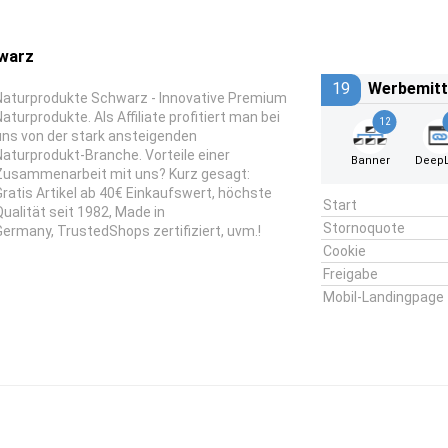
warz
19
Werbemitt
Naturprodukte Schwarz - Innovative Premium
Naturprodukte. Als Affiliate profitiert man bei
12
uns von der stark ansteigenden
Naturprodukt-Branche. Vorteile einer
Banner
DeepL
Zusammenarbeit mit uns? Kurz gesagt:
Gratis Artikel ab 40€ Einkaufswert, höchste
Start
Qualität seit 1982, Made in
Stornoquote
Germany, TrustedShops zertifiziert, uvm.!
Cookie
Freigabe
Mobil-Landingpage