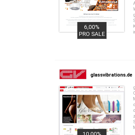
6,00%
PRO SALE
glassvibrations.de
10,00%