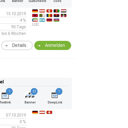
ink
Banner
Gutscheine
CSVs
15.10.2019
4 %
+181
90 Tage
bis 6 Wochen
Details
Anmelden
el
1
22
1
Textlink
Banner
DeepLink
07.10.2019
0 %