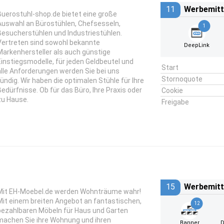
11
Werbemitt
Buerostuhl-shop.de bietet eine große
Auswahl an Bürostühlen, Chefsesseln,
1
Besucherstühlen und Industriestühlen.
Vertreten sind sowohl bekannte
DeepLink
Markenhersteller als auch günstige
Einstiegsmodelle, für jeden Geldbeutel und
Start
alle Anforderungen werden Sie bei uns
Stornoquote
fündig. Wir haben die optimalen Stühle für Ihre
Bedürfnisse. Ob für das Büro, Ihre Praxis oder
Cookie
zu Hause.
Freigabe
15
Werbemitt
Mit EH-Moebel.de werden Wohnträume wahr!
Mit einem breiten Angebot an fantastischen,
12
bezahlbaren Möbeln für Haus und Garten
machen Sie ihre Wohnung und ihren
Banner
D