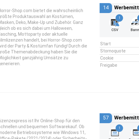
14
Werbemitt
Horror-Shop.com bietet die wahrscheinlich
größte Produktauswahl an Kostümen,
1
Masken, Deko, Make-Up und Zubehör. Ganz
gleich ob es sich dabei um Halloween,
CSV
Bann
Fasching, Mottoparty oder aktuelle
Filmlizenzen handelt, bei Horror-Shop.com
Start
wird der Party & Kostümfan fündig! Durch die
Stornoquote
große Themenabdeckung haben Sie die
Möglichkeit ganzjährig Umsätze zu
Cookie
generieren.
Freigabe
57
Werbemitt
Lizenzexpress ist Ihr Online-Shop für den
schnellen und bequemen Softwarekauf. Ob
1
moderne Betriebssysteme wie Windows 11,
Office-Pakete (2021/2024) oder Sicherheits-