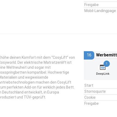
Freigabe
Mobil-Landingpage
16
Werbemitt
Ehöhe deinen Komfort mit dem “CosyLift” von
Cosyworld. Der elektrische Matratzenlift ist
1
eine Weltneuheit und sogar mit
Boxspringbetten kompatibel. Hochwertige
DeepLink
Materialien und wegweisende
Antriebstechnologien machen den CosyLift
Start
zum perfekten Add-on für wirklich jedes Bett.
Stornoquote
In Deutschland entwickelt, in Europa
produziert und TÜV-geprüft.
Cookie
Freigabe