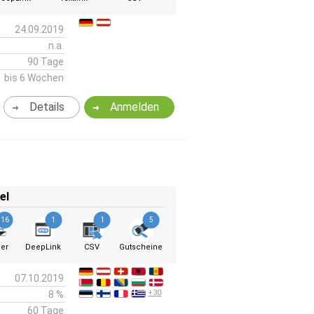
24.09.2019
n.a.
90 Tage
bis 6 Wochen
Details
Anmelden
el
16
1
1
5
er
DeepLink
CSV
Gutscheine
07.10.2019
+30
8 %
60 Tage