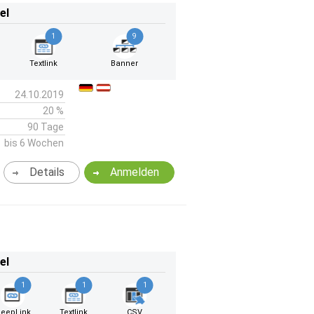
el
1
9
Textlink
Banner
24.10.2019
20 %
90 Tage
bis 6 Wochen
Details
Anmelden
el
1
1
1
eepLink
Textlink
CSV