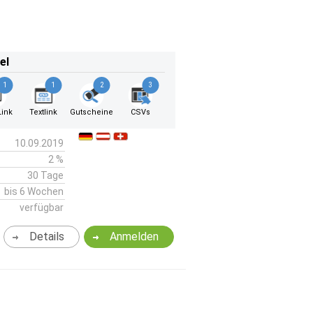
el
1
1
2
3
ink
Textlink
Gutscheine
CSVs
10.09.2019
2 %
30 Tage
bis 6 Wochen
verfügbar
Details
Anmelden