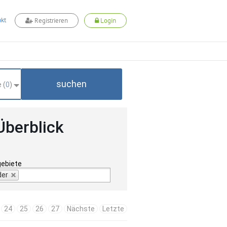
kt
Registrieren
Login
suchen
 (
0
)
Überblick
gebiete
der
24
25
26
27
Nächste
Letzte