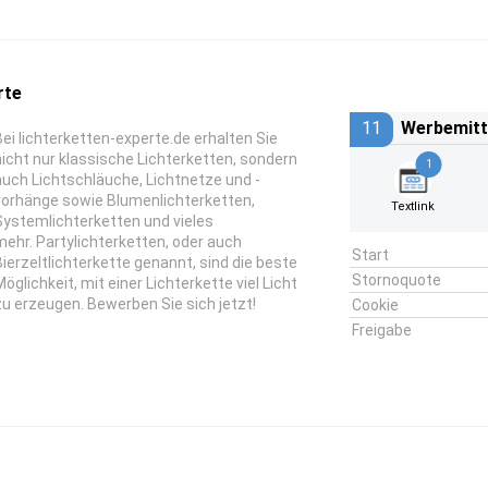
rte
11
Werbemitt
Bei lichterketten-experte.de erhalten Sie
nicht nur klassische Lichterketten, sondern
1
auch Lichtschläuche, Lichtnetze und -
vorhänge sowie Blumenlichterketten,
Textlink
Systemlichterketten und vieles
mehr. Partylichterketten, oder auch
Start
Bierzeltlichterkette genannt, sind die beste
Stornoquote
Möglichkeit, mit einer Lichterkette viel Licht
zu erzeugen. Bewerben Sie sich jetzt!
Cookie
Freigabe