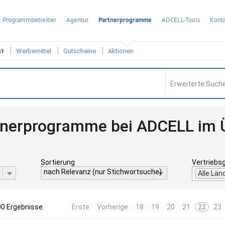
Programmbetreiber
Agentur
Partnerprogramme
ADCELL-Tools
Konta
ht
Werbemittel
Gutscheine
Aktionen
Erweiterte Suche
tnerprogramme bei ADCELL im 
Sortierung
Vertriebs
nach Relevanz (nur Stichwortsuche)
Alle Län
00 Ergebnisse.
Erste
Vorherige
18
19
20
21
22
23