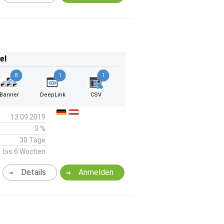
el
8
1
1
Banner
DeepLink
CSV
13.09.2019
3 %
30 Tage
bis 6 Wochen
Details
Anmelden