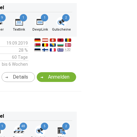
el
9
1
1
2
er
Textlink
DeepLink
Gutscheine
19.09.2019
+30
28 %
60 Tage
bis 6 Wochen
Details
Anmelden
el
1
48
5
2