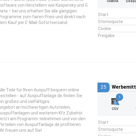
Textlink
DeepL
Software von Herstellern wie Kaspersky und G
Data – bei uns erhalten Sie alle gängigen
Start
Programme zum fairen Preis und direkt nach
Stornoquote
dem Kauf per E-Mail-Sofortversand.
Cookie
Freigabe
25
Werbemitt
Alle Teile für Ihren Auspuff bequem online
bestellen - auf Auspuffanlage.de finden Sie
1
ein großes und vielfältiges
Angebot an hochwertigen Autoteilen,
CSV
Auspuffanlagen und weiterem Kfz Zubehör.
Jetzt am Programm teilnehmen und von den
Start
Vorteilen von Auspuffanlage.de profitieren.
Stornoquote
Wir freuen uns auf Sie!