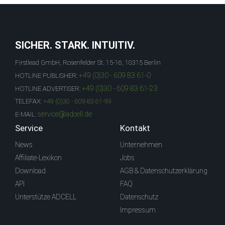
SICHER. STARK. INTUITIV.
Firstlead GmbH, Rosenfelder St. 15-16, 10315 Berlin
+49 (0)30 - 609 83 61-0
HOTLINE PUBLISHER:
+49 (0)30 - 609 83 61-23
HOTLINE ADVERTISER:
TELEFAX:
+49 (0)30 - 609 83 61-99
service@adcell.de
E-MAIL:
Service
Kontakt
News
Unternehmen
Affiliate-Lexikon
Jobs
Download
AGB & Datenschutzerklärung
API
FAQ
Unterstütze ADCELL
Datenschutz
Impressum