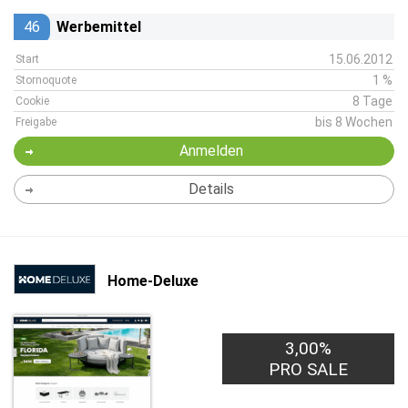
46
Werbemittel
15.06.2012
Start
1 %
Stornoquote
8 Tage
Cookie
bis 8 Wochen
Freigabe
Anmelden
Details
Home-Deluxe
3,00%
PRO SALE