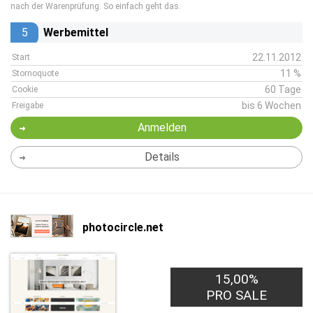
nach der Warenprüfung. So einfach geht das.
5
Werbemittel
22.11.2012
Start
11 %
Stornoquote
60 Tage
Cookie
bis 6 Wochen
Freigabe
Anmelden
Details
photocircle.net
15,00%
PRO SALE