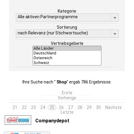
Kategorie
Alle aktiven Partnerprogramme
Sortierung
nach Relevanz (nur Stichwortsuche)
Vertriebsgebiete
Ihre Suche nach "
Shop
" ergab 786 Ergebnisse.
Erste
Vorherige
21
22
23
24
25
26
27
28
29
30
Nächste
Letzte
Companydepot