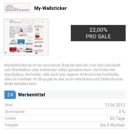
My-Wallsticker
22,00%
PRO SALE
My-Wallsticker.de ist ein innovativer Shop bei dem der User sich individuell
sein Wandtattoo oder Wallsticker selbst gestalten kann. Die Größe des
Wandtattoo, die Farben, oder auch sein eigenes Wohnzimmer hochladen,
alles ist machbar. Im Shop gibt es aber auch viele Motive und Zitate die man
direkt bestellen kann.
24
Werbemittel
13.06.2012
Start
0 %
Stornoquote
60 Tage
Cookie
bis 6 Wochen
Freigabe