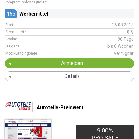
kompromisslose Qualität.
155
Werbemittel
26.08.2013
Start
0 %
Stornoquote
90 Tage
Cookie
bis 6 Wochen
Freigabe
verfügbar
Mobil-Landingpage
Anmelden
Details
Autoteile-Preiswert
9,00%
PRO SALE