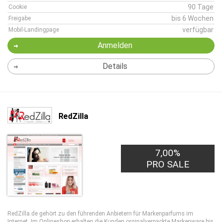
90 Tage
Cookie
bis 6 Wochen
Freigabe
verfügbar
Mobil-Landingpage
Anmelden
Details
RedZilla
7,00%
PRO SALE
RedZilla.de gehört zu den führenden Anbietern für Markenparfums im
Internet. Im Onlineshop erhalten die Kunden orginalverpackte Markenware bis