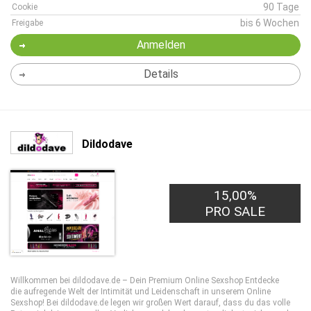
90 Tage
Cookie
bis 6 Wochen
Freigabe
Anmelden
Details
Dildodave
15,00%
PRO SALE
Willkommen bei dildodave.de – Dein Premium Online Sexshop Entdecke
die aufregende Welt der Intimität und Leidenschaft in unserem Online
Sexshop! Bei dildodave.de legen wir großen Wert darauf, dass du das volle