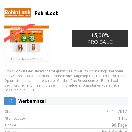
RobinLook
EXKLUSIV
15,00%
PRO SALE
Robin Look ist der unverschämt günstige Optiker. Im Onlineshop und mehr
als 45 Robin Look-Filialen in kümmern sich Augenoptiker, Optikermeister und
Optometristen um das Wohl der Kunden. Das Besondere bei Robin Look:
Beim Kauf einer Brille mit Gläsern in individueller Glasstärke, kostet jede
Fassung nur 1,00€.
13
Werbemittel
31.10.2012
Start
14 %
Stornoquote
90 Tage
Cookie