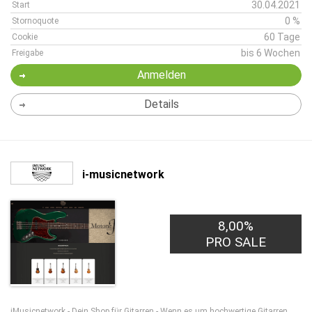
30.04.2021
Start
0 %
Stornoquote
60 Tage
Cookie
bis 6 Wochen
Freigabe
Anmelden
Details
i-musicnetwork
8,00%
PRO SALE
iMusicnetwork - Dein Shop für Gitarren - Wenn es um hochwertige Gitarren