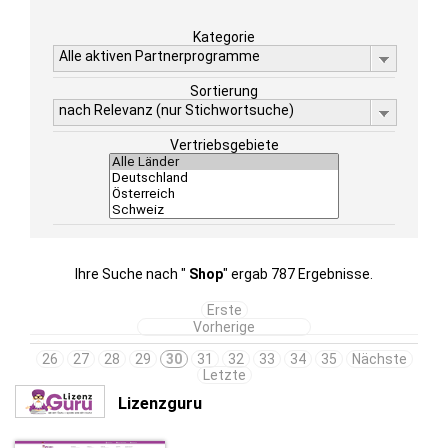
Kategorie
Alle aktiven Partnerprogramme
Sortierung
nach Relevanz (nur Stichwortsuche)
Vertriebsgebiete
Ihre Suche nach "
Shop
" ergab 787 Ergebnisse.
Erste
Vorherige
26
27
28
29
30
31
32
33
34
35
Nächste
Letzte
Lizenzguru