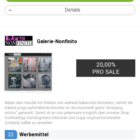
Details
Galerie-Nonfinito
20,00%
PRO SALE
Neben dem Handel mit Werken von weltweit bekannten Künstlern, vertritt die
Galerie junge aufstrebende Künstler (in der Kunstwelt gerne "emerging
artists" genannt). Somit ist es nun jedermann möglich über unseren Shop
hochwertige, handsignierte Editionen und sogar original Kunstwerke
(Unikate) selber zu erwerben.
22
Werbemittel