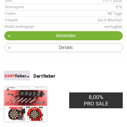
13.11.2020
Start
0 %
Stornoquote
90 Tage
Cookie
bis 6 Wochen
Freigabe
verfügbar
Mobil-Landingpage
Anmelden
Details
Dartfieber
8,00%
PRO SALE