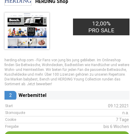
HERDING Shop
12,00%
PRO SALE
herding-shop.com - Für Fans von jung bis jung geblieben. Im Onlineshop
finden Sie Bettwäsche, Wohndecken, Badtextilien wie Handtücher und weitere
Wohn- und Heimtextilien. Wir bieten für jeden Fan die passende Bettwäsche,
Kuscheldecke und mehr. Über 100 Lizenzen gehören zu unseren Repertoire.
Die Marken babybest, Bench und HERDING Young Collection runden das
Sortiment ab. Jetzt bewerben!
2
Werbemittel
09.12.2021
Start
n.a.
Stornoquote
7 Tage
Cookie
bis 6 Wochen
Freigabe