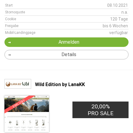
08.10.2021
Start
n.a.
Stornoquote
120 Tage
Cookie
bis 6 Wochen
Freigabe
verfügbar
Mobil-Landingpage
Anmelden
Details
Wild Edition by LanaKK
EXKLUSIV
20,00%
PRO SALE