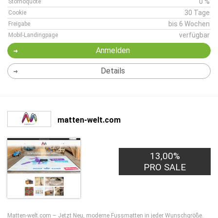
0 %
Stornoquote
30 Tage
Cookie
bis 6 Wochen
Freigabe
verfügbar
Mobil-Landingpage
Anmelden
Details
matten-welt.com
13,00%
PRO SALE
Matten-welt.com – Jetzt Neu, moderne Fussmatten in jeder Wunschgröße.