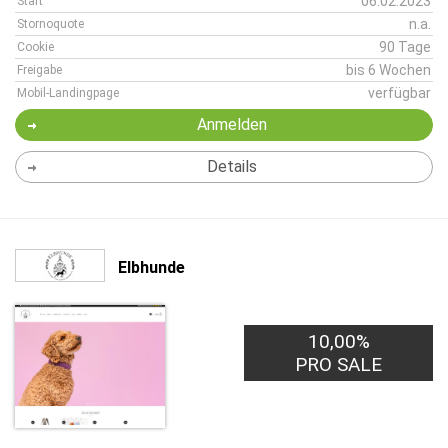
06.02.2023
Start
n.a.
Stornoquote
90 Tage
Cookie
bis 6 Wochen
Freigabe
verfügbar
Mobil-Landingpage
Anmelden
Details
Elbhunde
10,00%
PRO SALE