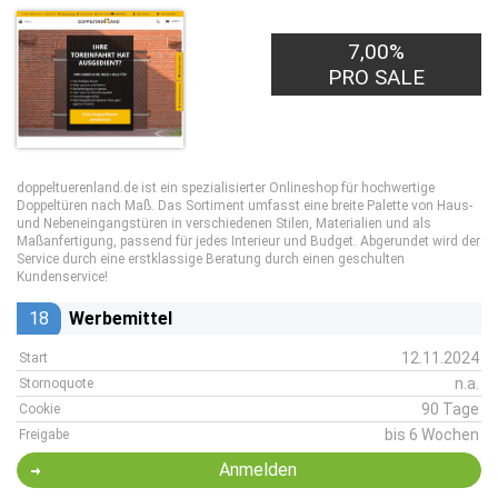
7,00%
PRO SALE
doppeltuerenland.de ist ein spezialisierter Onlineshop für hochwertige
Doppeltüren nach Maß. Das Sortiment umfasst eine breite Palette von Haus-
und Nebeneingangstüren in verschiedenen Stilen, Materialien und als
Maßanfertigung, passend für jedes Interieur und Budget. Abgerundet wird der
Service durch eine erstklassige Beratung durch einen geschulten
Kundenservice!
18
Werbemittel
12.11.2024
Start
n.a.
Stornoquote
90 Tage
Cookie
bis 6 Wochen
Freigabe
Anmelden