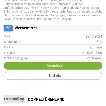
petshop24 – Ihrem Lieblingsplatz für alles, was das Herz von
Haustierliebhabern höher schlagen lässt! Entdecken Sie unser
umfangreiches Sortiment an hochwertigem Tierbedarf, das von Futter über
Zubehör bis hin zu spannendem Spielzeug reicht. Unsere benutzerfreundliche
Plattform macht das Einkaufen zum Vergnügen, während unsere attraktiven
Provisionen Ihnen helfen, Ihre Einnahmen zu steigern.
50
Werbemittel
23.10.2024
Start
15 %
Stornoquote
90 Tage
Cookie
bis 6 Wochen
Freigabe
verfügbar
Mobil-Landingpage
Anmelden
Details
DOPPELTÜRENLAND