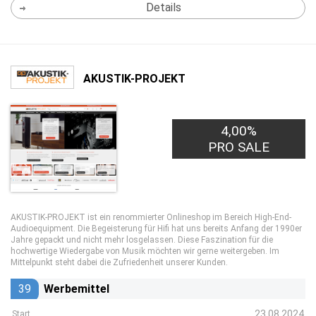
Details
AKUSTIK-PROJEKT
4,00%
PRO SALE
AKUSTIK-PROJEKT ist ein renommierter Onlineshop im Bereich High-End-
Audioequipment. Die Begeisterung für Hifi hat uns bereits Anfang der 1990er
Jahre gepackt und nicht mehr losgelassen. Diese Faszination für die
hochwertige Wiedergabe von Musik möchten wir gerne weitergeben. Im
Mittelpunkt steht dabei die Zufriedenheit unserer Kunden.
39
Werbemittel
23.08.2024
Start