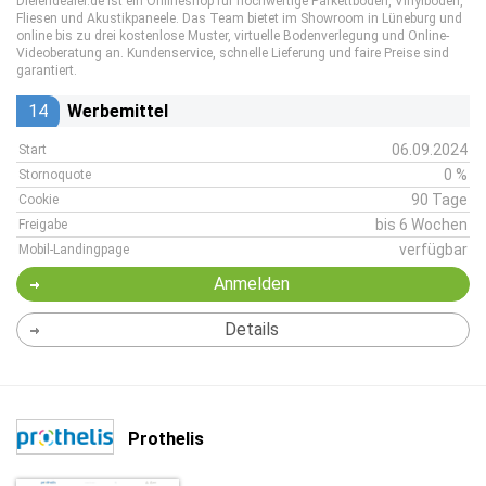
Dielendealer.de ist ein Onlineshop für hochwertige Parkettböden, Vinylböden,
Fliesen und Akustikpaneele. Das Team bietet im Showroom in Lüneburg und
online bis zu drei kostenlose Muster, virtuelle Bodenverlegung und Online-
Videoberatung an. Kundenservice, schnelle Lieferung und faire Preise sind
garantiert.
14
Werbemittel
06.09.2024
Start
0 %
Stornoquote
90 Tage
Cookie
bis 6 Wochen
Freigabe
verfügbar
Mobil-Landingpage
Anmelden
Details
Prothelis