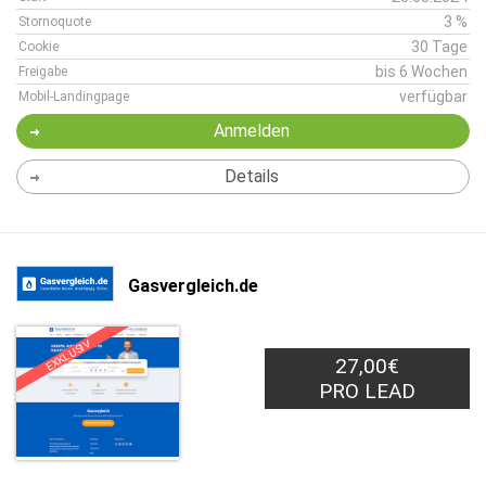
3 %
Stornoquote
30 Tage
Cookie
bis 6 Wochen
Freigabe
verfügbar
Mobil-Landingpage
Anmelden
Details
Gasvergleich.de
EXKLUSIV
27,00€
PRO LEAD