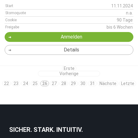
11.11.2024
Start
n.a.
Stornoquote
90 Tage
Cookie
bis 6 Wochen
Freigabe
Anmelden
Details
Erste
Vorherige
22
23
24
25
26
27
28
29
30
31
Nächste
Letzte
SICHER. STARK. INTUITIV.