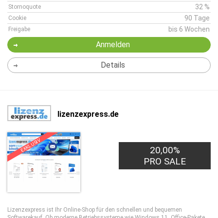
32 %
Stornoquote
90 Tage
Cookie
bis 6 Wochen
Freigabe
Anmelden
Details
lizenzexpress.de
EXKLUSIV
20,00%
PRO SALE
Lizenzexpress ist Ihr Online-Shop für den schnellen und bequemen
Softwarekauf. Ob moderne Betriebssysteme wie Windows 11, Office-Pakete