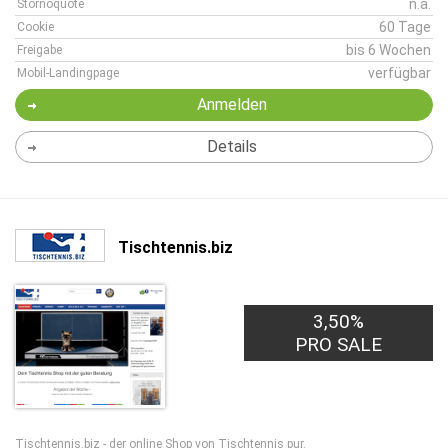
n.a.
Stornoquote
60 Tage
Cookie
bis 6 Wochen
Freigabe
verfügbar
Mobil-Landingpage
Anmelden
Details
Tischtennis.biz
3,50%
PRO SALE
Tischtennis.biz - der online Shop von Tischtennis pur.