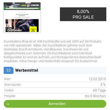
8,00%
PRO SALE
Duschkabine-Shop.de ist HSK-Fachhändler und seit 2009 auf die Produkte
von HSK spezialisiert. Neben den Duschkabinen gehören auch Bad-
Heizkörper, Dusch-Armaturen, Handbrausen, Duschwannen und
Spiegelschränke zum Sortiment. Die Duschkabinen sind individuell
konfigurierbar. Es wird ein Aufmaß- und Montage-Service deutschlandweit
angeboten. Hoher Design- und Modernitäts-Anspruch füs Badezimmer.
33
Werbemittel
12.02.2019
Start
3 %
Stornoquote
60 Tage
Cookie
bis 6 Wochen
Freigabe
Anmelden