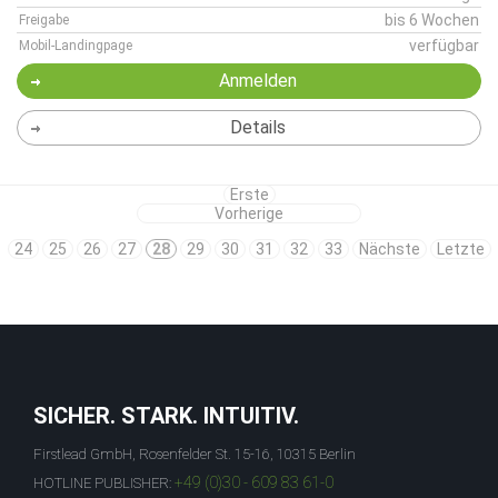
bis 6 Wochen
Freigabe
verfügbar
Mobil-Landingpage
Anmelden
Details
Erste
Vorherige
24
25
26
27
28
29
30
31
32
33
Nächste
Letzte
SICHER. STARK. INTUITIV.
Firstlead GmbH, Rosenfelder St. 15-16, 10315 Berlin
+49 (0)30 - 609 83 61-0
HOTLINE PUBLISHER: