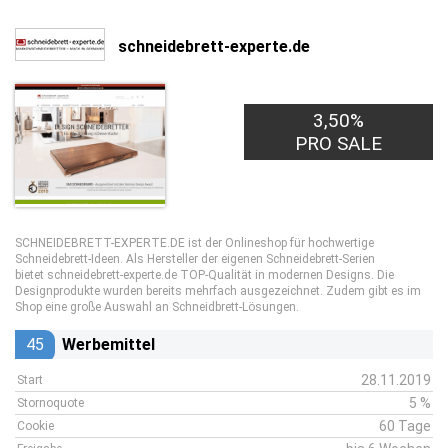
schneidebrett-experte.de
3,50%
PRO SALE
SCHNEIDEBRETT-EXPERTE.DE ist der Onlineshop für hochwertige
Schneidebrett-Ideen. Als Hersteller der eigenen Schneidebrett-Serien
bietet schneidebrett-experte.de TOP-Qualität in modernen Designs. Die
Designprodukte wurden bereits mehrfach ausgezeichnet. Zudem gibt es im
Shop eine große Auswahl an Schneidbrett-Lösungen.
45
Werbemittel
28.11.2019
Start
5 %
Stornoquote
60 Tage
Cookie