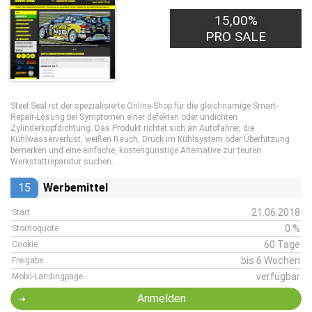
15,00%
PRO SALE
Steel Seal ist der spezialisierte Online-Shop für die gleichnamige Smart-
Repair-Lösung bei Symptomen einer defekten oder undichten
Zylinderkopfdichtung. Das Produkt richtet sich an Autofahrer, die
Kühlwasserverlust, weißen Rauch, Druck im Kühlsystem oder Überhitzung
bemerken und eine einfache, kostengünstige Alternative zur teuren
Werkstattreparatur suchen.
15
Werbemittel
21.06.2018
Start
0 %
Stornoquote
60 Tage
Cookie
bis 6 Wochen
Freigabe
verfügbar
Mobil-Landingpage
Anmelden