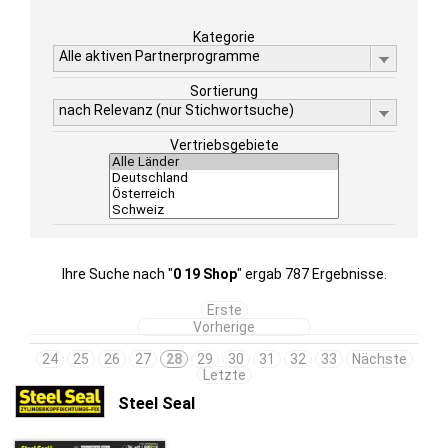
Kategorie
Alle aktiven Partnerprogramme
Sortierung
nach Relevanz (nur Stichwortsuche)
Vertriebsgebiete
Ihre Suche nach "
0 19 Shop
" ergab 787 Ergebnisse.
Erste
Vorherige
24
25
26
27
28
29
30
31
32
33
Nächste
Letzte
Steel Seal