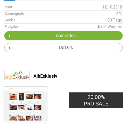
12.10.2018
Start
4 %
Stornoquote
90 Tage
Cookie
bis 6 Wochen
Freigabe
Anmelden
Details
AlbExklusiv
20,00%
PRO SALE