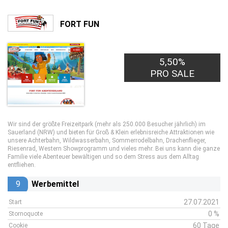
FORT FUN
5,50%
PRO SALE
Wir sind der größte Freizeitpark (mehr als 250.000 Besucher jährlich) im
Sauerland (NRW) und bieten für Groß & Klein erlebnisreiche Attraktionen wie
unsere Achterbahn, Wildwasserbahn, Sommerrodelbahn, Drachenflieger,
Riesenrad, Western Showprogramm und vieles mehr. Bei uns kann die ganze
Familie viele Abenteuer bewältigen und so dem Stress aus dem Alltag
entfliehen.
9
Werbemittel
27.07.2021
Start
0 %
Stornoquote
60 Tage
Cookie