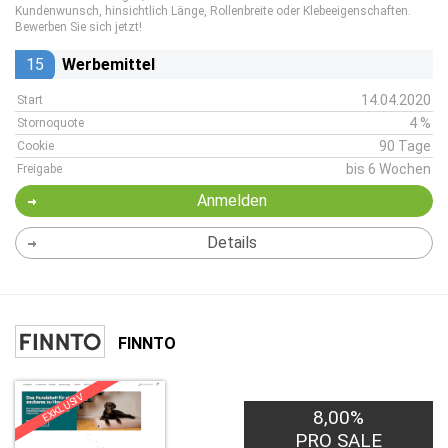
Kundenwunsch, hinsichtlich Länge, Rollenbreite oder Klebeeigenschaften.
Bewerben Sie sich jetzt!
15
Werbemittel
14.04.2020
Start
4 %
Stornoquote
90 Tage
Cookie
bis 6 Wochen
Freigabe
Anmelden
Details
FINNTO
EXKLUSIV
8,00%
PRO SALE