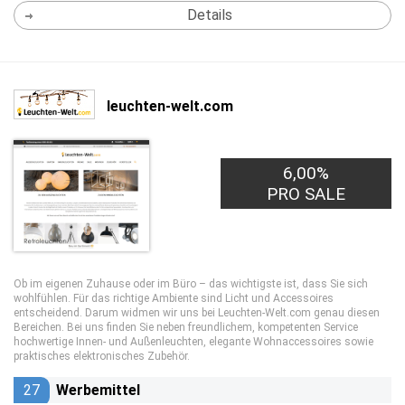
Details
leuchten-welt.com
6,00%
PRO SALE
Ob im eigenen Zuhause oder im Büro – das wichtigste ist, dass Sie sich
wohlfühlen. Für das richtige Ambiente sind Licht und Accessoires
entscheidend. Darum widmen wir uns bei Leuchten-Welt.com genau diesen
Bereichen. Bei uns finden Sie neben freundlichem, kompetenten Service
hochwertige Innen- und Außenleuchten, elegante Wohnaccessoires sowie
praktisches elektronisches Zubehör.
27
Werbemittel