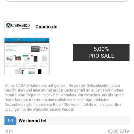
Casaio.de
15,00€
5,00%
PRO LEAD
PRO SALE
Wir bei CASAIO haben uns mit ganzem Herzen der Gebäudeautomation
verschrieben und arbeiten mit großer Leidenschaft an außergewöhnlichen
Smart Home-Projekten im privaten Wohnbau. Wir verstehen uns als Smart
Home-Kompetenzzentrum und realisieren einzigartige, exklusive
Gesamtkonzepte. In unserem Büro / Showroom tüfteln wir an speziellen
Lösungen für die Wünsche unserer Kunden.
59
Werbemittel
03.05.2019
Start