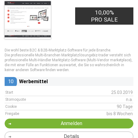
10,00%
1,00€
PRO LEAD
PRO SALE
Die wohl beste B2C & B2B-Marktplatz-Software für jede Branche.
Die professionelle Multi-Branchen Marktplatzlösungebiz-trader versteht sich
professionelle Multi-Händler Marktplatz-Software (Multi-Vendor marketplace),
die mit einer Fülle an Funktionen auswartet, die Sie so wahrscheinlich in
keiner anderen Software finden werden.
10
Werbemittel
25.03.2019
Start
n.a.
Stornoquote
90 Tage
Cookie
bis 8 Wochen
Freigabe
Anmelden
Details