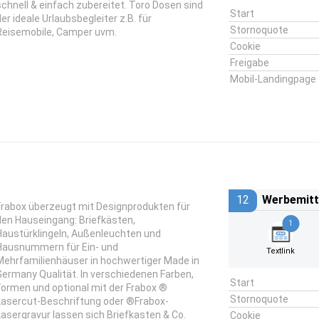
schnell & einfach zubereitet. Toro Dosen sind
Start
der ideale Urlaubsbegleiter z.B. für
Stornoquote
Reisemobile, Camper uvm.
Cookie
Freigabe
Mobil-Landingpage
12
Werbemitt
Frabox überzeugt mit Designprodukten für
den Hauseingang: Briefkästen,
1
Haustürklingeln, Außenleuchten und
Hausnummern für Ein- und
Textlink
Mehrfamilienhäuser in hochwertiger Made in
Germany Qualität. In verschiedenen Farben,
Start
Formen und optional mit der Frabox ®
Stornoquote
Lasercut-Beschriftung oder ®Frabox-
Lasergravur lassen sich Briefkasten & Co.
Cookie