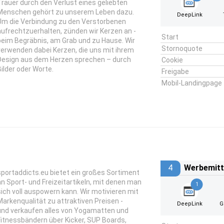
Trauer durch den Verlust eines geliebten
Menschen gehört zu unserem Leben dazu.
DeepLink
Um die Verbindung zu den Verstorbenen
aufrechtzuerhalten, zünden wir Kerzen an -
Start
beim Begräbnis, am Grab und zu Hause. Wir
Stornoquote
verwenden dabei Kerzen, die uns mit ihrem
Design aus dem Herzen sprechen – durch
Cookie
Bilder oder Worte.
Freigabe
Mobil-Landingpage
4
Werbemitt
sportaddicts.eu bietet ein großes Sortiment
an Sport- und Freizeitartikeln, mit denen man
1
sich voll auspowern kann. Wir motivieren mit
Markenqualität zu attraktiven Preisen -
DeepLink
G
und verkaufen alles von Yogamatten und
Fitnessbändern über Kicker, SUP Boards,