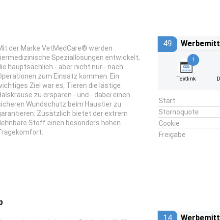
49
Werbemitt
Mit der Marke VetMedCare® werden
tiermedizinische Speziallösungen entwickelt,
1
die hauptsächlich - aber nicht nur - nach
Operationen zum Einsatz kommen. Ein
Textlink
D
wichtiges Ziel war es, Tieren die lästige
Halskrause zu ersparen - und - dabei einen
Start
sicheren Wundschutz beim Haustier zu
Stornoquote
garantieren. Zusätzlich bietet der extrem
dehnbare Stoff einen besonders hohen
Cookie
Tragekomfort.
Freigabe
p
14
Werbemitt