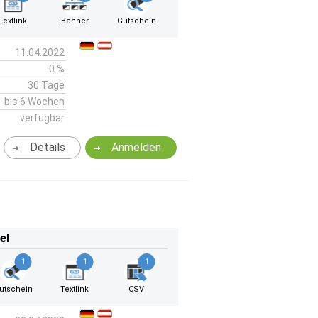
Textlink
Banner
Gutschein
11.04.2022
0 %
30 Tage
bis 6 Wochen
verfügbar
Details
Anmelden
el
1
1
1
utschein
Textlink
CSV