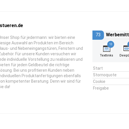
stueren.de
73
Werbemitt
Unser Shop für jedermann: wir bieten eine
riesige Auswahl an Produkten im Bereich
13
Haus- und Nebeneingangstüren, Fenstern und
Zubehör. Für unsere Kunden versuchen wir
Textlinks
DeepL
jede individuelle Vorstellung zu realisieren und
bieten für jeden Geldbeutel die richtige
Start
Lösung. Bei uns profitieren Kunden neben
Stornoquote
individuellen Produktanfertigungen ebenfalls
von kompetenter Beratung. Denn wir sind für
Cookie
ie da!
Freigabe