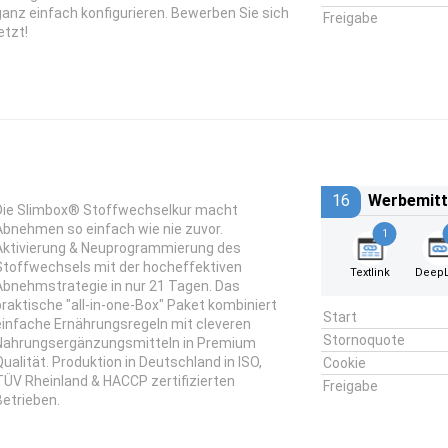
ganz einfach konfigurieren. Bewerben Sie sich
Freigabe
etzt!
16
Werbemitt
Die Slimbox® Stoffwechselkur macht
Abnehmen so einfach wie nie zuvor.
1
Aktivierung & Neuprogrammierung des
Stoffwechsels mit der hocheffektiven
Textlink
DeepL
Abnehmstrategie in nur 21 Tagen. Das
praktische "all-in-one-Box" Paket kombiniert
Start
einfache Ernährungsregeln mit cleveren
Stornoquote
Nahrungsergänzungsmitteln in Premium
Qualität. Produktion in Deutschland in ISO,
Cookie
TÜV Rheinland & HACCP zertifizierten
Freigabe
Betrieben.