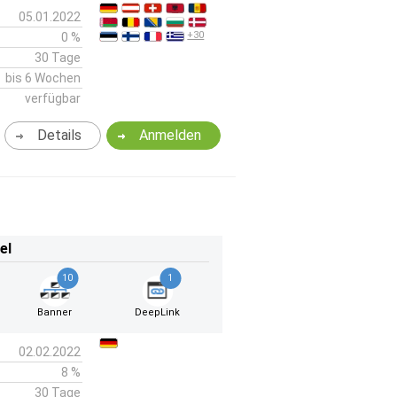
05.01.2022
+30
0 %
30 Tage
bis 6 Wochen
verfügbar
Details
Anmelden
el
10
1
Banner
DeepLink
02.02.2022
8 %
30 Tage