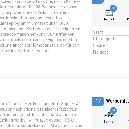
Espressissimo.de ist das Original im Kaffee-
Onlinehandel seit 2003. Wir sind der einzige
1
echte professionelle Vollsortimenter in
Deutschland. Unser ausgewähltes
Textlink
D
Kaffeeprogramm umfasst über 1.000
verschiedenen Kaffeesorten, alle bekannten
Start
Espressomaschinen- und Mühlenmarken,
Stornoquote
Baristatools und exklusive Eigenprodukten.
Bei uns findet der Homebarista alles für den
Cookie
perfekten Kaffee zu Hause!
Freigabe
17
Werbemitt
Toro Dosen bieten Fertiggerichte, Suppen &
Saucen nach original pfälzischer Rezeptur.
14
Alle unsere Gerichte sind mind. 3 Jahre ohne
Kühlung haltbar, wir nutzen ausschließlich
Banner
Fleisch deutscher Herkunft. Alle Gerichte sind