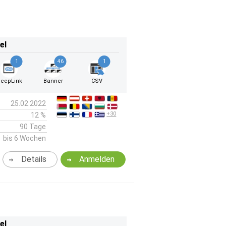
el
1
46
1
eepLink
Banner
CSV
25.02.2022
+30
12 %
90 Tage
bis 6 Wochen
Details
Anmelden
el