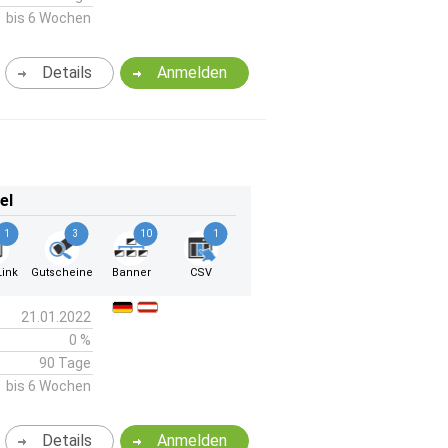
bis 6 Wochen
Details
Anmelden
el
1
3
10
1
ink
Gutscheine
Banner
CSV
21.01.2022
0 %
90 Tage
bis 6 Wochen
Details
Anmelden