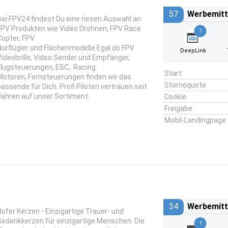
57
Werbemitt
Bei FPV24 findest Du eine riesen Auswahl an
FPV Produkten wie Video Drohnen, FPV Race
1
Copter, FPV
Nurflügler und Flächenmodelle.Egal ob FPV
DeepLink
Videobrille, Video Sender und Empfänger,
Flugsteuerungen, ESC, Racing
Start
Motoren, Fernsteuerungen finden wir das
Stornoquote
passende für Dich. Profi Piloten vertrauen seit
Jahren auf unser Sortiment.
Cookie
Freigabe
Mobil-Landingpage
34
Werbemitt
Hofer Kerzen - Einzigartige Trauer- und
Gedenkkerzen für einzigartige Menschen. Die
1