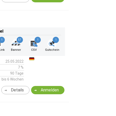
el
1
57
1
1
ink
Banner
CSV
Gutschein
25.05.2022
7 %
90 Tage
bis 6 Wochen
Details
Anmelden