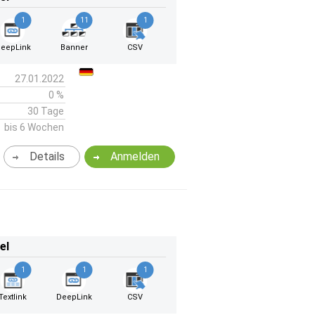
1
11
1
eepLink
Banner
CSV
27.01.2022
0 %
30 Tage
bis 6 Wochen
Details
Anmelden
el
1
1
1
Textlink
DeepLink
CSV