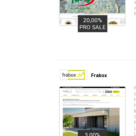
20,00%
PRO SALE
Frabox
3,00%