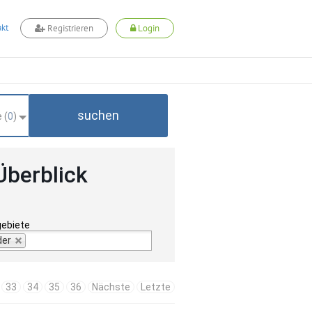
kt
Registrieren
Login
suchen
 (
0
)
Überblick
gebiete
der
33
34
35
36
Nächste
Letzte