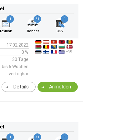
el
1
54
1
Textlink
Banner
CSV
17.02.2022
+30
0 %
30 Tage
bis 6 Wochen
verfügbar
Details
Anmelden
el
1
31
1