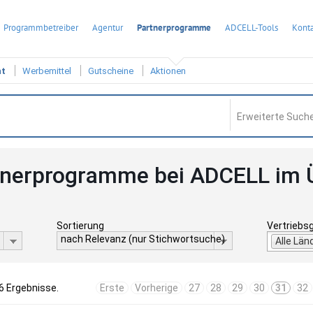
Programmbetreiber
Agentur
Partnerprogramme
ADCELL-Tools
Konta
ht
Werbemittel
Gutscheine
Aktionen
Erweiterte Suche
tnerprogramme bei ADCELL im 
Sortierung
Vertriebs
nach Relevanz (nur Stichwortsuche)
Alle Län
6 Ergebnisse.
Erste
Vorherige
27
28
29
30
31
32