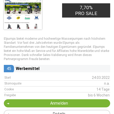
7,70%
PRO SALE
Elpumps bietet moderne und hochwertige Wasserpumpen nach höchstem
Standart. Vor fast drei Jahrzehnten wurde Elpumps als
Familienunternehmen von den heutigen Eigentümern gegründet. Elpumps
bietet ein hohe Maß an Service und für Affiliates hohe Warenkörbe und starke
Provisionen. Dank schneller Sales-Validierung wird Ihnen dieses
Partnerprogramm Freude bereiten.
45
Werbemittel
24.03.2022
Start
n.a.
Stornoquote
14 Tage
Cookie
bis 6 Wochen
Freigabe
Anmelden
Details