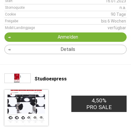
16.01.2023
Start
n.a.
Stornoquote
90 Tage
Cookie
bis 6 Wochen
Freigabe
verfügbar
Mobil-Landingpage
Anmelden
Details
Studioexpress
4,50%
PRO SALE