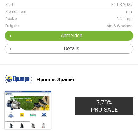
31.03.2022
Start
n.a.
Stornoquote
14 Tage
Cookie
bis 6 Wochen
Freigabe
Anmelden
Details
Elpumps Spanien
7,70%
PRO SALE