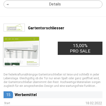
Details
Gartentorschliesser
15,00%
PRO SALE
Der federkraftunabhängige Gartentorschließer ist leise und schließt in jeder
Lebenslage. Gleichgültig ob die Tür nur einen Spalt oder ganz geöffnet wird,
der Gartentorschließer übernimmt den Rest. Hochwertige Materialien sorgen
zugleich für ein ansprechendes Design und eine wartungsfreie Funktion...
15
Werbemittel
18.02.2022
Start