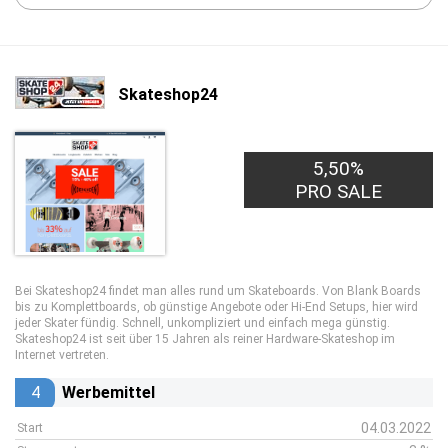
Skateshop24
5,50%
PRO SALE
Bei Skateshop24 findet man alles rund um Skateboards. Von Blank Boards
bis zu Komplettboards, ob günstige Angebote oder Hi-End Setups, hier wird
jeder Skater fündig. Schnell, unkompliziert und einfach mega günstig.
Skateshop24 ist seit über 15 Jahren als reiner Hardware-Skateshop im
Internet vertreten.
4
Werbemittel
04.03.2022
Start