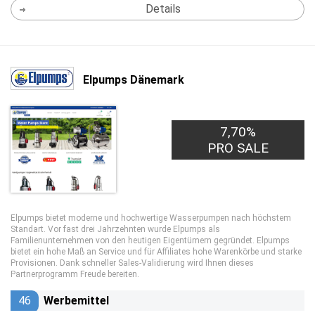
Details
Elpumps Dänemark
7,70%
PRO SALE
Elpumps bietet moderne und hochwertige Wasserpumpen nach höchstem
Standart. Vor fast drei Jahrzehnten wurde Elpumps als
Familienunternehmen von den heutigen Eigentümern gegründet. Elpumps
bietet ein hohe Maß an Service und für Affiliates hohe Warenkörbe und starke
Provisionen. Dank schneller Sales-Validierung wird Ihnen dieses
Partnerprogramm Freude bereiten.
46
Werbemittel