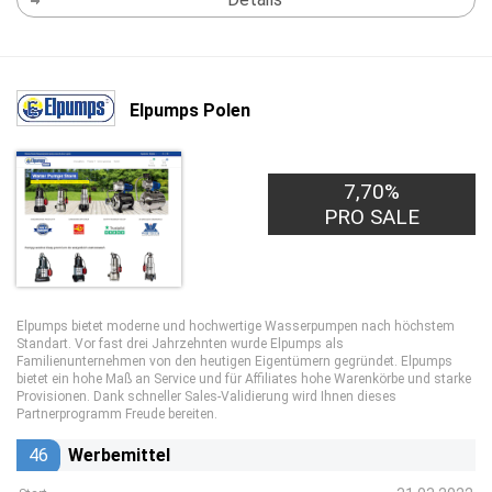
Elpumps Polen
7,70%
PRO SALE
Elpumps bietet moderne und hochwertige Wasserpumpen nach höchstem
Standart. Vor fast drei Jahrzehnten wurde Elpumps als
Familienunternehmen von den heutigen Eigentümern gegründet. Elpumps
bietet ein hohe Maß an Service und für Affiliates hohe Warenkörbe und starke
Provisionen. Dank schneller Sales-Validierung wird Ihnen dieses
Partnerprogramm Freude bereiten.
46
Werbemittel