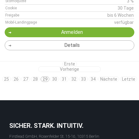
3 %
Stornoquote
30 Tage
Cookie
bis 6 Wochen
Freigabe
verfügbar
Mobil-Landingpage
Anmelden
Details
Erste
Vorherige
25
26
27
28
29
30
31
32
33
34
Nächste
Letzte
SICHER. STARK. INTUITIV.
Firstlead GmbH, Rosenfelder St. 15-16, 10315 Berlin