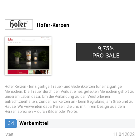
Hofer-Kerzen
9,75%
PRO SALE
Hofer Kerzen - Einzigartige Trauer- und Gedenkkerzen für einzigartige
Menschen. Die Trauer durch den Verlust eines geliebten Menschen gehört zu
unserem Leben dazu. Um die Verbindung zu den Verstorbenen
aufrechtzuerhalten, zünden wir Kerzen an - beim Begräbnis, am Grab und zu
Hause. Wir verwenden dabei Kerzen, die uns mit ihrem Design aus dem
Herzen sprechen – durch Bilder oder Worte.
34
Werbemittel
11.04.2022
Start