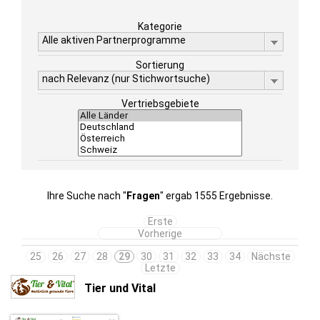
Kategorie
Alle aktiven Partnerprogramme
Sortierung
nach Relevanz (nur Stichwortsuche)
Vertriebsgebiete
Ihre Suche nach "
Fragen
" ergab 1555 Ergebnisse.
Erste
Vorherige
25
26
27
28
29
30
31
32
33
34
Nächste
Letzte
Tier und Vital