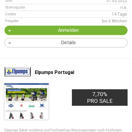
31.03.2022
Start
n.a.
Stornoquote
14 Tage
Cookie
bis 6 Wochen
Freigabe
Anmelden
Details
Elpumps Portugal
7,70%
PRO SALE
Elpumps bietet moderne und hochwertige Wasserpumpen nach höchstem