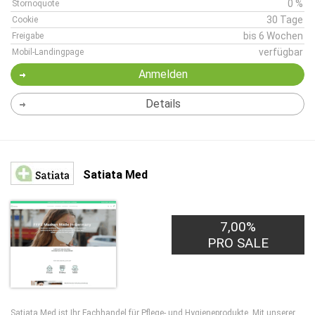
0 %
Stornoquote
30 Tage
Cookie
bis 6 Wochen
Freigabe
verfügbar
Mobil-Landingpage
Anmelden
Details
Satiata Med
45,00€
7,00%
PRO LEAD
PRO SALE
Satiata Med ist Ihr Fachhandel für Pflege- und Hygieneprodukte. Mit unserer