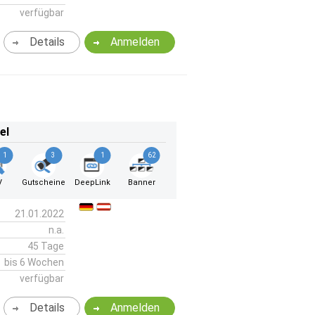
verfügbar
Details
Anmelden
el
1
3
1
62
V
Gutscheine
DeepLink
Banner
21.01.2022
n.a.
45 Tage
bis 6 Wochen
verfügbar
Details
Anmelden