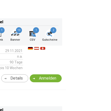
el
1
10
1
2
ink
Banner
CSV
Gutscheine
29.11.2021
n.a.
90 Tage
bis 10 Wochen
Details
Anmelden
el