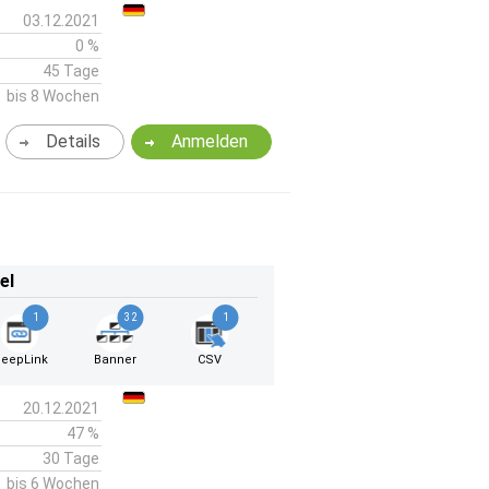
03.12.2021
0 %
45 Tage
bis 8 Wochen
Details
Anmelden
el
1
32
1
eepLink
Banner
CSV
20.12.2021
47 %
30 Tage
bis 6 Wochen