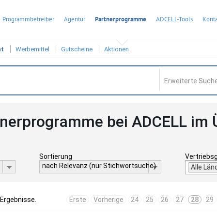
Programmbetreiber
Agentur
Partnerprogramme
ADCELL-Tools
Konta
ht
Werbemittel
Gutscheine
Aktionen
Erweiterte Suche
tnerprogramme bei ADCELL im 
Sortierung
Vertriebs
nach Relevanz (nur Stichwortsuche)
Alle Län
 Ergebnisse.
Erste
Vorherige
24
25
26
27
28
29