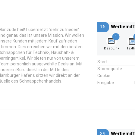
15
Werbemitt
Manzude heißt übersetzt "sehr zufrieden"
und genau das ist unsere Mission. Wir wollen
1
unsere Kunden mit jedem Kauf zufrieden
stimmen. Dies erreichen wir mit den besten
DeepLink
Textl
Schnäppchen für Technik-, Haushalt- &
Gamingartikel. Wir bieten nur von unserem
Start
Team persönlich ausgewählte Deals an. Mit
Stornoquote
unserem Büro direkt in der Mitte des
Hamburger Hafens sitzen wir direkt an der
Cookie
Quelle des Schnäppchenhandels.
Freigabe
39
Werbemitt