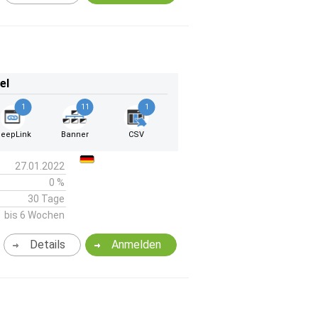
el
1
11
1
eepLink
Banner
CSV
27.01.2022
0 %
30 Tage
bis 6 Wochen
Details
Anmelden