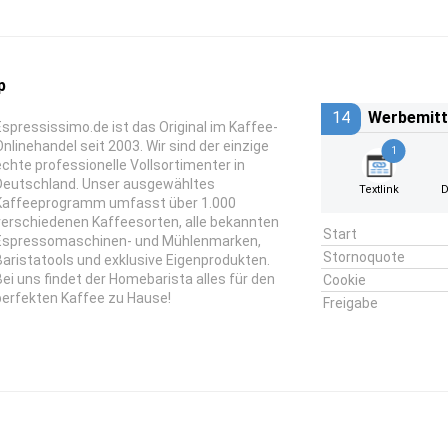
p
14
Werbemitt
Espressissimo.de ist das Original im Kaffee-
Onlinehandel seit 2003. Wir sind der einzige
1
echte professionelle Vollsortimenter in
Deutschland. Unser ausgewähltes
Textlink
D
Kaffeeprogramm umfasst über 1.000
verschiedenen Kaffeesorten, alle bekannten
Start
Espressomaschinen- und Mühlenmarken,
Stornoquote
Baristatools und exklusive Eigenprodukten.
Bei uns findet der Homebarista alles für den
Cookie
perfekten Kaffee zu Hause!
Freigabe