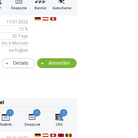
V
DeepLink
Banner
Gutscheine
11.01.2022
12 %
30 Tage
bis 6 Wochen
verfügbar
Details
Anmelden
el
1
1
1
Textlink
DeepLink
CSV