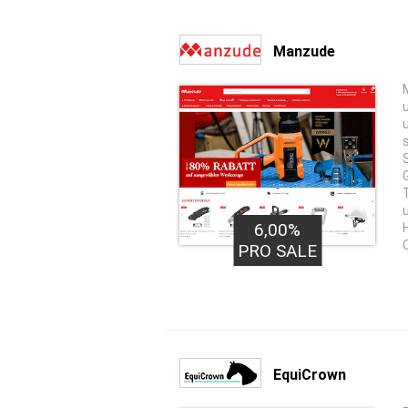
Manzude
6,00%
PRO SALE
EquiCrown