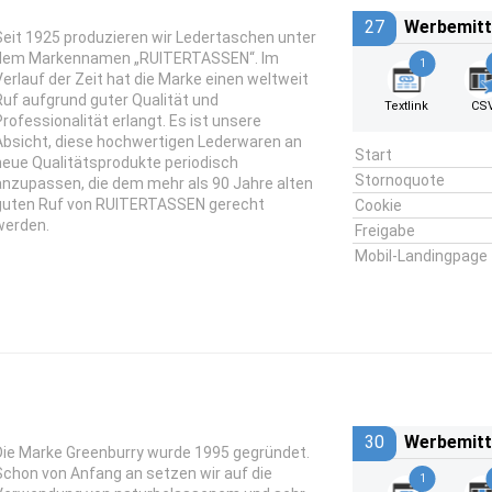
27
Werbemitt
Seit 1925 produzieren wir Ledertaschen unter
dem Markennamen „RUITERTASSEN“. Im
1
Verlauf der Zeit hat die Marke einen weltweit
Ruf aufgrund guter Qualität und
Textlink
CS
Professionalität erlangt. Es ist unsere
Absicht, diese hochwertigen Lederwaren an
Start
neue Qualitätsprodukte periodisch
Stornoquote
anzupassen, die dem mehr als 90 Jahre alten
guten Ruf von RUITERTASSEN gerecht
Cookie
werden.
Freigabe
Mobil-Landingpage
30
Werbemitt
Die Marke Greenburry wurde 1995 gegründet.
Schon von Anfang an setzen wir auf die
1