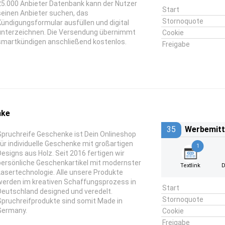
25.000 Anbieter Datenbank kann der Nutzer
Start
seinen Anbieter suchen, das
Stornoquote
Kündigungsformular ausfüllen und digital
unterzeichnen. Die Versendung übernimmt
Cookie
smartkündigen anschließend kostenlos.
Freigabe
nke
35
Werbemitt
Spruchreife Geschenke ist Dein Onlineshop
für individuelle Geschenke mit großartigen
1
Designs aus Holz. Seit 2016 fertigen wir
persönliche Geschenkartikel mit modernster
Textlink
D
Lasertechnologie. Alle unsere Produkte
werden im kreativen Schaffungsprozess in
Start
Deutschland designed und veredelt.
Stornoquote
Spruchreifprodukte sind somit Made in
Germany.
Cookie
Freigabe