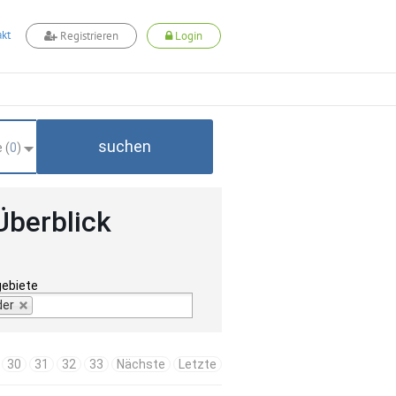
kt
Registrieren
Login
suchen
 (
0
)
Überblick
gebiete
der
30
31
32
33
Nächste
Letzte