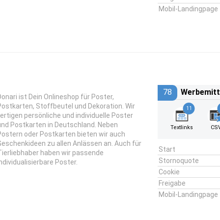
Mobil-Landingpage
78
Werbemitt
Donari ist Dein Onlineshop für Poster,
Postkarten, Stoffbeutel und Dekoration. Wir
11
fertigen persönliche und individuelle Poster
und Postkarten in Deutschland. Neben
Textlinks
CS
Postern oder Postkarten bieten wir auch
Geschenkideen zu allen Anlässen an. Auch für
Start
Tierliebhaber haben wir passende
Stornoquote
individualisierbare Poster.
Cookie
Freigabe
Mobil-Landingpage