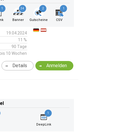
1
34
2
1
ink
Banner
Gutscheine
CSV
19.04.2024
11 %
90 Tage
bis 10 Wochen
Details
Anmelden
el
1
DeepLink