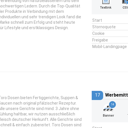
Verwendung von naturbelassenem und sehr
hochwertigen Ledern. Durch die Top-Qualität
Textlink
CS
der Produkte in Verbindung mit dem
individuellen und sehr trendigen Look fand die
Start
Marke schnell zum Erfolg und steht heute
Stornoquote
für Lifestyle und erstklassiges Design.
Cookie
Freigabe
Mobil-Landingpage
17
Werbemitt
Toro Dosen bieten Fertiggerichte, Suppen &
Saucen nach original pfälzischer Rezeptur.
14
Alle unsere Gerichte sind mind. 3 Jahre ohne
Kühlung haltbar, wir nutzen ausschließlich
Banner
Fleisch deutscher Herkunft. Alle Gerichte sind
schnell & einfach zubereitet. Toro Dosen sind