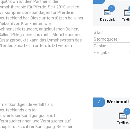
EquiCrown ist dein Partner in der
Lymphtherapie für Pferde. Seit 2010 stellen
1
wir Kompressionsbandagen für Pferde in
Deutschland her. Diese unterstützen bei einer
DeepLink
Textl
Vielzahl von Krankheiten wie
Sehnenverletzungen, angelaufenen Beinen,
Start
Gallen, Phlegmone und mehr. Mithilfe unserer
Stornoquote
Zusatzprodukte kann das Lymphsystem des
Pferdes zusätzlich unterstützt werden.
Cookie
Freigabe
2
Werbemitt
smartkündigen.de verhilft als
Deutschlands erster
1
kostenloser Kündigungsdienst
Verbraucherinnen und Verbraucher auf
Textlink
Knopfdruck zu ihrer Kündigung. Bei einer