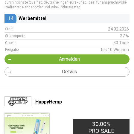
durch höchste Qualität, deutsche Ingenieurskunst. Ideal für anspruchsvolle
Radfahrer, Rennsportler und Bike-Enthusiasten.
14
Werbemittel
24.02.2026
Start
37 %
Stornoquote
30 Tage
Cookie
bis 10 Wochen
Freigabe
Anmelden
Details
HappyHemp
30,00%
PRO SALE