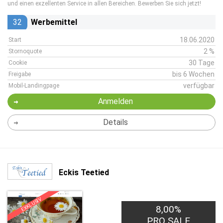
und einen exzellenten Service in allen Bereichen. Bewerben Sie sich jetzt!
32
Werbemittel
18.06.2020
Start
2 %
Stornoquote
30 Tage
Cookie
bis 6 Wochen
Freigabe
verfügbar
Mobil-Landingpage
Anmelden
Details
Eckis Teetied
EXKLUSIV
8,00%
PRO SALE