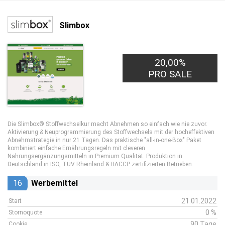
Slimbox
20,00%
PRO SALE
Die Slimbox® Stoffwechselkur macht Abnehmen so einfach wie nie zuvor.
Aktivierung & Neuprogrammierung des Stoffwechsels mit der hocheffektiven
Abnehmstrategie in nur 21 Tagen. Das praktische "all-in-one-Box" Paket
kombiniert einfache Ernährungsregeln mit cleveren
Nahrungsergänzungsmitteln in Premium Qualität. Produktion in
Deutschland in ISO, TÜV Rheinland & HACCP zertifizierten Betrieben.
16
Werbemittel
21.01.2022
Start
0 %
Stornoquote
90 Tage
Cookie