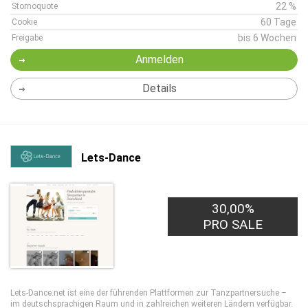
22 %
Stornoquote
60 Tage
Cookie
bis 6 Wochen
Freigabe
Anmelden
Details
Lets-Dance
30,00%
PRO SALE
Lets-Dance.net ist eine der führenden Plattformen zur Tanzpartnersuche –
im deutschsprachigen Raum und in zahlreichen weiteren Ländern verfügbar.