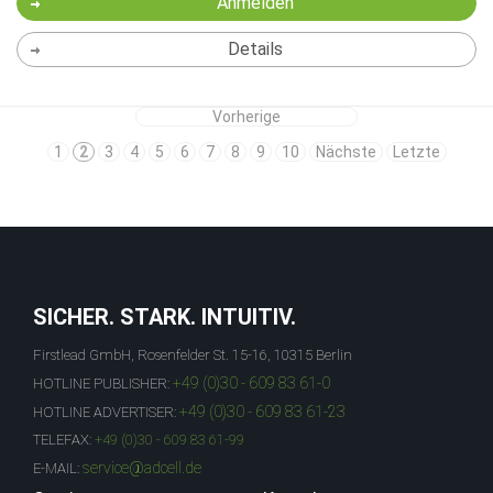
Anmelden
Details
Vorherige
1
2
3
4
5
6
7
8
9
10
Nächste
Letzte
SICHER. STARK. INTUITIV.
Firstlead GmbH, Rosenfelder St. 15-16, 10315 Berlin
+49 (0)30 - 609 83 61-0
HOTLINE PUBLISHER:
+49 (0)30 - 609 83 61-23
HOTLINE ADVERTISER:
TELEFAX:
+49 (0)30 - 609 83 61-99
service@adcell.de
E-MAIL: