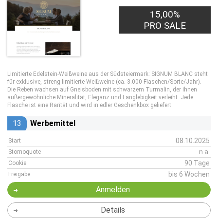
15,00%
PRO SALE
Limitierte Edelstein-Weißweine aus der Südsteiermark: SIGNUM BLANC steht
für exklusive, streng limitierte Weißweine (ca. 3.000 Flaschen/Sorte/Jahr).
Die Reben wachsen auf Gneisboden mit schwarzem Turmalin, der ihnen
außergewöhnliche Mineralität, Eleganz und Langlebigkeit verleiht. Jede
Flasche ist eine Rarität und wird in edler Geschenkbox geliefert.
13
Werbemittel
08.10.2025
Start
n.a.
Stornoquote
90 Tage
Cookie
bis 6 Wochen
Freigabe
Anmelden
Details