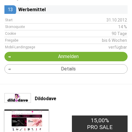
13
Werbemittel
31.10.2012
Start
14 %
Stornoquote
90 Tage
Cookie
bis 6 Wochen
Freigabe
verfügbar
Mobil-Landingpage
Anmelden
Details
Dildodave
15,00%
PRO SALE