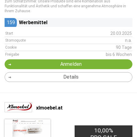
zum Schlafzimmer. Unsere Produkte sind eine Kombination aus
Funktionalität und Ästhetik und schaffen eine angenehme Atmosphäre in
Ihrem Zuhause.
159
Werbemittel
20.03.2025
Start
n.a.
Stornoquote
90 Tage
Cookie
bis 6 Wochen
Freigabe
Anmelden
Details
xlmoebel.at
10,00%