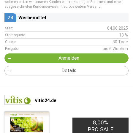
weiteren bieten wir unseren Kunden ein erstklassiges Sortiment und einen
ausgezeichneten Kundenservice mit europaweitem Versand.
24
Werbemittel
04.06.2025
Start
13 %
Stornoquote
30 Tage
Cookie
bis 6 Wochen
Freigabe
Anmelden
Details
vitis24.de
8,00%
PRO SALE