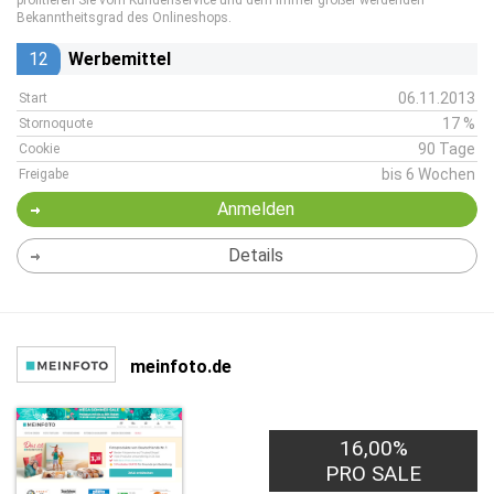
profitieren Sie vom Kundenservice und dem immer größer werdenden
Bekanntheitsgrad des Onlineshops.
12
Werbemittel
06.11.2013
Start
17 %
Stornoquote
90 Tage
Cookie
bis 6 Wochen
Freigabe
Anmelden
Details
meinfoto.de
16,00%
PRO SALE