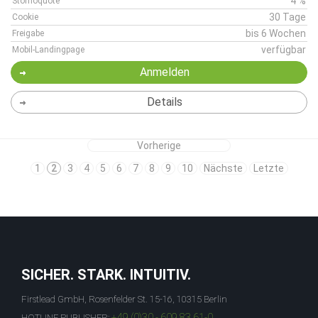
4 %
Stornoquote
30 Tage
Cookie
bis 6 Wochen
Freigabe
verfügbar
Mobil-Landingpage
Anmelden
Details
Vorherige
1
2
3
4
5
6
7
8
9
10
Nächste
Letzte
SICHER. STARK. INTUITIV.
Firstlead GmbH, Rosenfelder St. 15-16, 10315 Berlin
+49 (0)30 - 609 83 61-0
HOTLINE PUBLISHER: