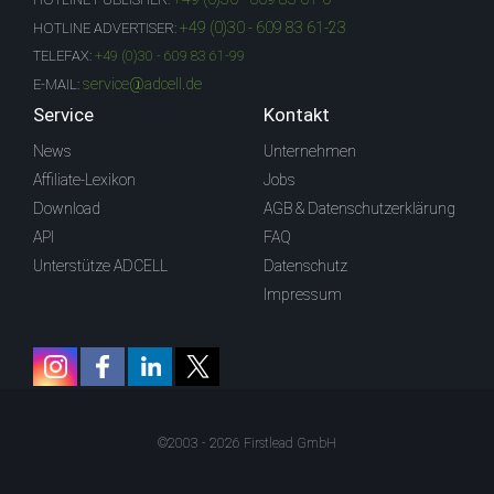
+49 (0)30 - 609 83 61-23
HOTLINE ADVERTISER:
TELEFAX:
+49 (0)30 - 609 83 61-99
service@adcell.de
E-MAIL:
Service
Kontakt
News
Unternehmen
Affiliate-Lexikon
Jobs
Download
AGB & Datenschutzerklärung
API
FAQ
Unterstütze ADCELL
Datenschutz
Impressum
©2003 - 2026 Firstlead GmbH