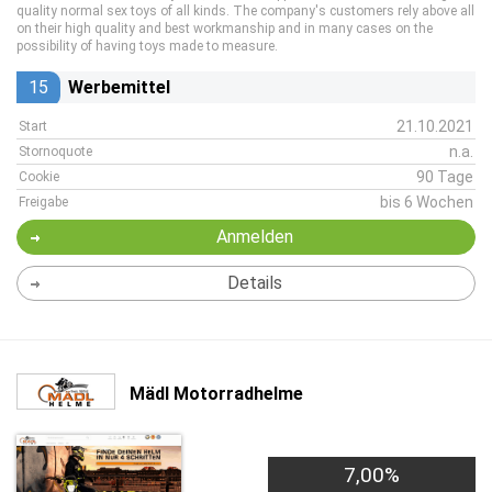
quality normal sex toys of all kinds. The company's customers rely above all
on their high quality and best workmanship and in many cases on the
possibility of having toys made to measure.
15
Werbemittel
21.10.2021
Start
n.a.
Stornoquote
90 Tage
Cookie
bis 6 Wochen
Freigabe
Anmelden
Details
Mädl Motorradhelme
7,00%