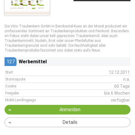
Die Vitis Traubenkern GmbH in Bernkastel-Kues an der Mosel produziert ein
umfassendes Sortiment an Traubenkernprodukten und Feinkost. Besonders
im Fokus steht dabei unser kalt gepresstes Traubenkernöl. Aber auch
Traubenkernmehl, Nudeln, Brot oder unser Pferdefutter aus
Traubenkerngranulat sind sehr beliebt. Die Nachhaltigkeit aller
Traubenkernprodukte fasziniert uns dabei stets aufs Neue.
127
Werbemittel
12.12.2011
Start
n.a.
Stornoquote
60 Tage
Cookie
bis 6 Wochen
Freigabe
verfügbar
Mobil-Landingpage
Anmelden
Details