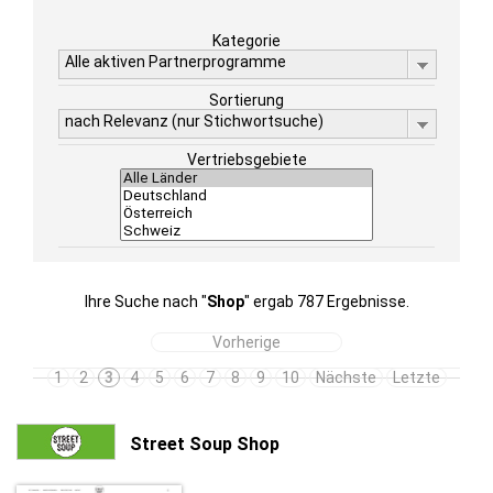
Kategorie
Alle aktiven Partnerprogramme
Sortierung
nach Relevanz (nur Stichwortsuche)
Vertriebsgebiete
Ihre Suche nach "
Shop
" ergab 787 Ergebnisse.
Vorherige
1
2
3
4
5
6
7
8
9
10
Nächste
Letzte
Street Soup Shop