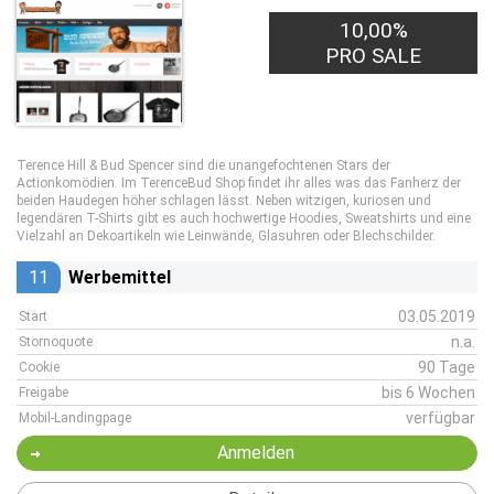
10,00%
PRO SALE
Terence Hill & Bud Spencer sind die unangefochtenen Stars der
Actionkomödien. Im TerenceBud Shop findet ihr alles was das Fanherz der
beiden Haudegen höher schlagen lässt. Neben witzigen, kuriosen und
legendären T-Shirts gibt es auch hochwertige Hoodies, Sweatshirts und eine
Vielzahl an Dekoartikeln wie Leinwände, Glasuhren oder Blechschilder.
11
Werbemittel
03.05.2019
Start
n.a.
Stornoquote
90 Tage
Cookie
bis 6 Wochen
Freigabe
verfügbar
Mobil-Landingpage
Anmelden