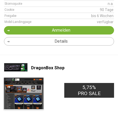
n.a.
Stornoquote
90 Tage
Cookie
bis 6 Wochen
Freigabe
verfügbar
Mobil-Landingpage
Anmelden
Details
DragonBox Shop
5,75%
PRO SALE