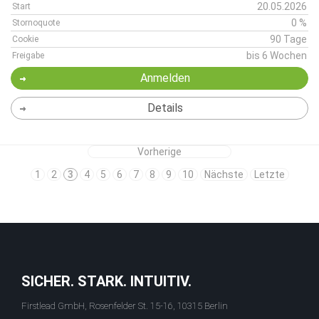
20.05.2026
Start
0 %
Stornoquote
90 Tage
Cookie
bis 6 Wochen
Freigabe
Anmelden
Details
Vorherige
1
2
3
4
5
6
7
8
9
10
Nächste
Letzte
SICHER. STARK. INTUITIV.
Firstlead GmbH, Rosenfelder St. 15-16, 10315 Berlin