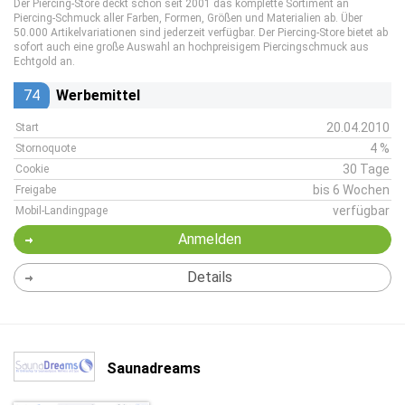
Der Piercing-Store deckt schon seit 2001 das komplette Sortiment an
Piercing-Schmuck aller Farben, Formen, Größen und Materialien ab. Über
50.000 Artikelvariationen sind jederzeit verfügbar. Der Piercing-Store bietet ab
sofort auch eine große Auswahl an hochpreisigem Piercingschmuck aus
Echtgold an.
74
Werbemittel
20.04.2010
Start
4 %
Stornoquote
30 Tage
Cookie
bis 6 Wochen
Freigabe
verfügbar
Mobil-Landingpage
Anmelden
Details
Saunadreams