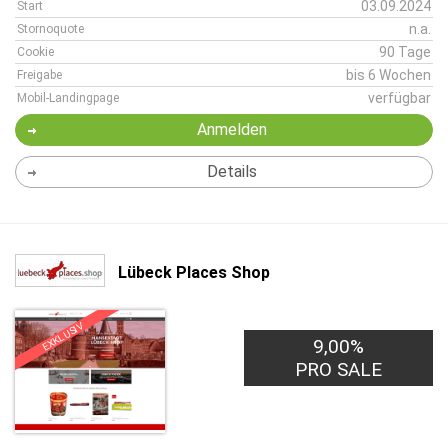
03.09.2024
Start
n.a.
Stornoquote
90 Tage
Cookie
bis 6 Wochen
Freigabe
verfügbar
Mobil-Landingpage
Anmelden
Details
Lübeck Places Shop
EXKLUSIV
9,00%
PRO SALE