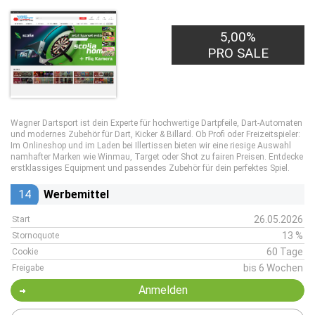
5,00%
PRO SALE
Wagner Dartsport ist dein Experte für hochwertige Dartpfeile, Dart-Automaten
und modernes Zubehör für Dart, Kicker & Billard. Ob Profi oder Freizeitspieler:
Im Onlineshop und im Laden bei Illertissen bieten wir eine riesige Auswahl
namhafter Marken wie Winmau, Target oder Shot zu fairen Preisen. Entdecke
erstklassiges Equipment und passendes Zubehör für dein perfektes Spiel.
14
Werbemittel
26.05.2026
Start
13 %
Stornoquote
60 Tage
Cookie
bis 6 Wochen
Freigabe
Anmelden