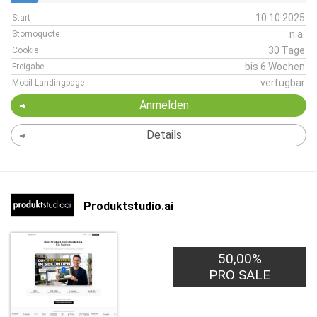
10.10.2025
Start
n.a.
Stornoquote
30 Tage
Cookie
bis 6 Wochen
Freigabe
verfügbar
Mobil-Landingpage
Anmelden
Details
Produktstudio.ai
50,00%
PRO SALE