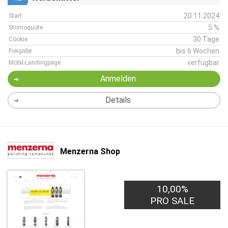
20.11.2024
Start
5 %
Stornoquote
30 Tage
Cookie
bis 6 Wochen
Freigabe
verfügbar
Mobil-Landingpage
Anmelden
Details
Menzerna Shop
10,00%
PRO SALE