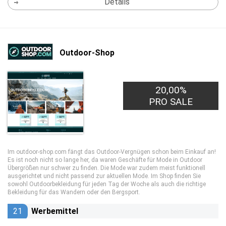
Details
Outdoor-Shop
20,00%
PRO SALE
Im outdoor-shop.com fängt das Outdoor-Vergnügen schon beim Einkauf an!
Es ist noch nicht so lange her, da waren Geschäfte für Mode in Outdoor
Übergrößen nur schwer zu finden. Die Mode war zudem meist funktionell
ausgerichtet und nicht passend zur aktuellen Mode. Im Shop finden Sie
sowohl Outdoorbekleidung für jeden Tag der Woche als auch die richtige
Bekleidung für das Wandern oder den Bergsport.
21
Werbemittel