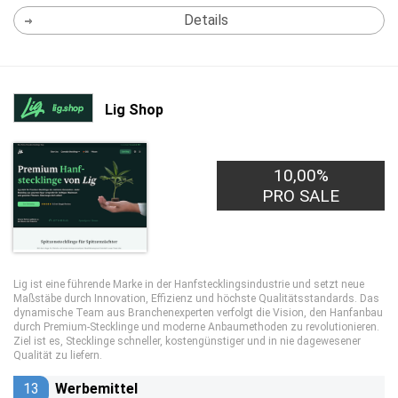
Details
Lig Shop
10,00%
PRO SALE
Lig ist eine führende Marke in der Hanfstecklingsindustrie und setzt neue
Maßstäbe durch Innovation, Effizienz und höchste Qualitätsstandards. Das
dynamische Team aus Branchenexperten verfolgt die Vision, den Hanfanbau
durch Premium-Stecklinge und moderne Anbaumethoden zu revolutionieren.
Ziel ist es, Stecklinge schneller, kostengünstiger und in nie dagewesener
Qualität zu liefern.
13
Werbemittel