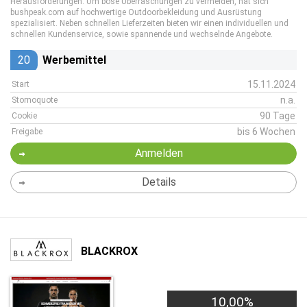
Herausforderungen. Um böse Überraschungen zu vermeiden, hat sich
bushpeak.com auf hochwertige Outdoorbekleidung und Ausrüstung
spezialisiert. Neben schnellen Lieferzeiten bieten wir einen individuellen und
schnellen Kundenservice, sowie spannende und wechselnde Angebote.
20
Werbemittel
15.11.2024
Start
n.a.
Stornoquote
90 Tage
Cookie
bis 6 Wochen
Freigabe
Anmelden
Details
BLACKROX
10,00%