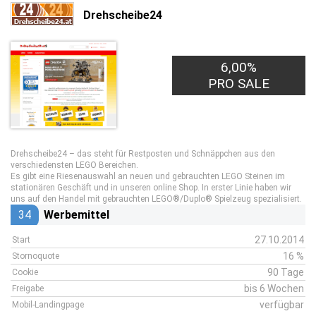
Drehscheibe24
6,00%
PRO SALE
Drehscheibe24 – das steht für Restposten und Schnäppchen aus den
verschiedensten LEGO Bereichen.
Es gibt eine Riesenauswahl an neuen und gebrauchten LEGO Steinen im
stationären Geschäft und in unseren online Shop. In erster Linie haben wir
uns auf den Handel mit gebrauchten LEGO®/Duplo® Spielzeug spezialisiert.
34
Werbemittel
27.10.2014
Start
16 %
Stornoquote
90 Tage
Cookie
bis 6 Wochen
Freigabe
verfügbar
Mobil-Landingpage