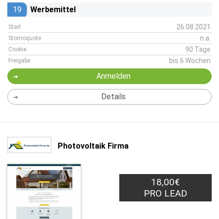
19
Werbemittel
26.08.2021
Start
n.a.
Stornoquote
90 Tage
Cookie
bis 6 Wochen
Freigabe
Anmelden
Details
Photovoltaik Firma
18,00€
PRO LEAD