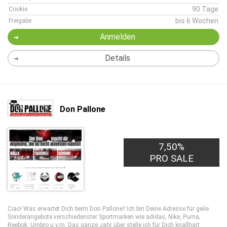
90 Tage
Cookie
bis 6 Wochen
Freigabe
Anmelden
Details
Don Pallone
7,50%
PRO SALE
Ciao! Was erwartet Dich beim Don Pallone? Ich bin Deine Adresse für geile
Sonderangebote verschiedenster Sportmarken wie adidas, Nike, Puma,
Reebok, Umbro u.v.m. Das ganze Jahr über stelle ich für Dich knallhart