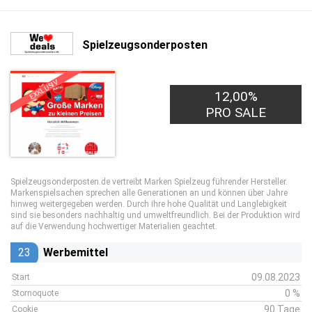
Spielzeugsonderposten
EXKLUSIV
12,00%
PRO SALE
Spielzeugsonderposten.de vertreibt Marken Spielzeug führender Hersteller.
Markenspielsachen sprechen alle Generationen an und können über Jahre
hinweg weitergegeben werden. Durch ihre hohe Qualität und Langlebigkeit
sind sie besonders nachhaltig und umweltfreundlich. Bei der Produktion wird
auf die Verwendung hochwertiger Materialien geachtet.
23
Werbemittel
09.08.2023
Start
0 %
Stornoquote
90 Tage
Cookie