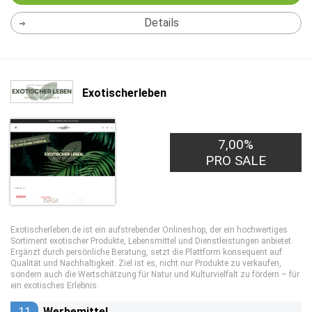
Details
Exotischerleben
7,00%
PRO SALE
Exotischerleben.de ist ein aufstrebender Onlineshop, der ein hochwertiges
Sortiment exotischer Produkte, Lebensmittel und Dienstleistungen anbietet.
Ergänzt durch persönliche Beratung, setzt die Plattform konsequent auf
Qualität und Nachhaltigkeit. Ziel ist es, nicht nur Produkte zu verkaufen,
sondern auch die Wertschätzung für Natur und Kulturvielfalt zu fördern – für
ein exotisches Erlebnis.
11
Werbemittel