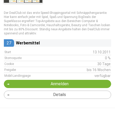
Der DealClub ist das erste Speed-Shoppingportal mit Schnäppchengarantie.
Hier kann einfach jeder mit Spiel, Spaß und Spannung BigDeals der
Superklasse ergreifen! Top-Angebote aus den Bereichen Computer &
Notebooks, Foto & Camcorder, Haushaltsgeräte, Beauty und Taschen locken
mit bis zu 80% Discount. Ständig neue Angebote halten den DealClub immer
spannend und attraktiv.
27
Werbemittel
13.10.2011
Start
0 %
Stornoquote
30 Tage
Cookie
bis 16 Wochen
Freigabe
verfügbar
Mobil-Landingpage
Anmelden
Details