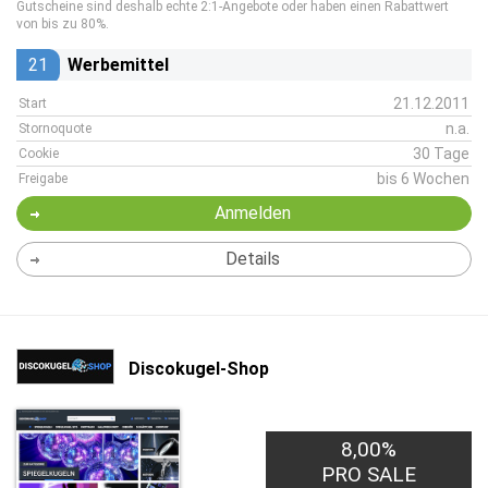
Gutscheine sind deshalb echte 2:1-Angebote oder haben einen Rabattwert
von bis zu 80%.
21
Werbemittel
21.12.2011
Start
n.a.
Stornoquote
30 Tage
Cookie
bis 6 Wochen
Freigabe
Anmelden
Details
Discokugel-Shop
8,00%
PRO SALE