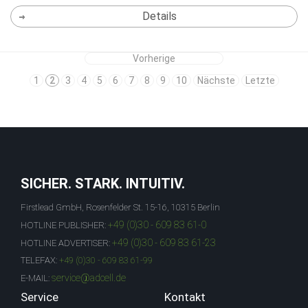
Details
Vorherige
1
2
3
4
5
6
7
8
9
10
Nächste
Letzte
SICHER. STARK. INTUITIV.
Firstlead GmbH, Rosenfelder St. 15-16, 10315 Berlin
+49 (0)30 - 609 83 61-0
HOTLINE PUBLISHER:
+49 (0)30 - 609 83 61-23
HOTLINE ADVERTISER:
TELEFAX:
+49 (0)30 - 609 83 61-99
service@adcell.de
E-MAIL:
Service
Kontakt