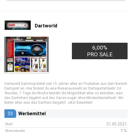
Dartworld
6,00%
PRO SALE
Dartworld Dartshop bietet seit 15 Jahren alles an Produkten aus dem Bereich
Dartsport an. Hier findest du eine Riesenauswahl an Dartsportartikeln! 24
Stunden, 7 Tage die Woche besteht die Möglichkeit alles zu bestellen, was
das Darterherz begehrt und das Ganze sogar ohne Mindestbestellwert. Wir
bieten alles was das Dartherz bergehrt. Jetzt Bewerben!
33
Werbemittel
31.05.2021
Start
2 %
Stornoquote