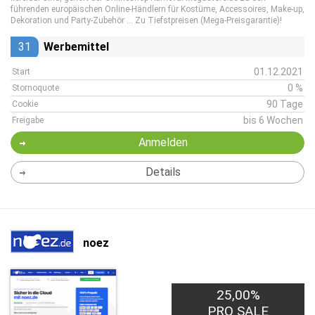
führenden europäischen Online-Händlern für Kostüme, Accessoires, Make-up,
Dekoration und Party-Zubehör … Zu Tiefstpreisen (Mega-Preisgarantie)!
31
Werbemittel
01.12.2021
Start
0 %
Stornoquote
90 Tage
Cookie
bis 6 Wochen
Freigabe
Anmelden
Details
noez
25,00%
PRO SALE