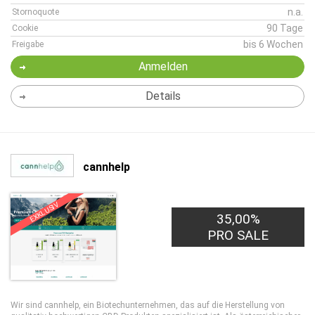
n.a.
Stornoquote
90 Tage
Cookie
bis 6 Wochen
Freigabe
Anmelden
Details
cannhelp
EXKLUSIV
35,00%
PRO SALE
Wir sind cannhelp, ein Biotechunternehmen, das auf die Herstellung von