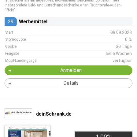
ist schöner als ein liebevolles, individuelles Geschenk? So bekommen
insbesondere Geld- und Gutscheingeschenke einen "leuchtende-Augen-
Effekt".
29
Werbemittel
08.09.2023
Start
0 %
Stornoquote
30 Tage
Cookie
bis 6 Wochen
Freigabe
verfügbar
Mobil-Landingpage
Anmelden
Details
deinSchrank.de
1,00%