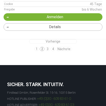
45 Tage
Cookie
bis 6 Wochen
Freigabe
Anmelden
Details
Vorherige
1
2
3
4
Nächste
SICHER. STARK. INTUITIV.
Firstlead GmbH, Rosenfelder St. 15-16, 10315 Berlin
+49 (0)30 - 609 83 61-0
HOTLINE PUBLISHER:
+49 (0)30 - 609 83 61-23
HOTLINE ADVERTISER: