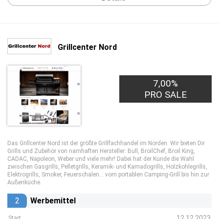
Grillcenter Nord
7,00%
PRO SALE
Das Grillcenter Nord ist der größte Grillfachhandel im Norden. Wir bieten Dir
Grills und Zubehör von namhaften Hersteller: Bull, BroilChef, Broil King,
CADAC, Napoleon, Weber und viele mehr! Dabei hat der Kunde die Wahl
zwischen Gasgrills, Pelletgrills, Keramik- und Kamadogrills, Holzkohlegrills,
Elektrogrills, Smoker, Feuerschalen... vom portablen Camping-Grill bis hin zur
Außenküche.
2
Werbemittel
12.12.2023
Start