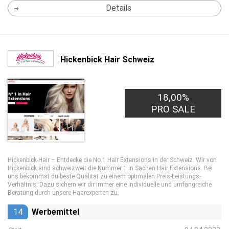
Details
Hickenbick Hair Schweiz
18,00%
PRO SALE
Hickenbick-Hair – Entdecke die No.1 Hair Extensions in der Schweiz. Wir von
Hickenbick sind schweizweit die Nummer 1 in Sachen Hair Extensions. Bei
uns bekommst du beste Qualität zu einem optimalen Preis-Leistungs-
Verhältnis. Dazu sichern wir dir immer eine individuelle und umfangreiche
Beratung durch unsere Haarexperten zu.
14
Werbemittel