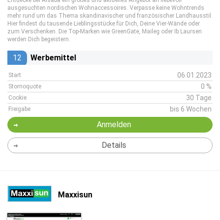
Entdecke bei Alsaba ein großes und aktuelles Angebot an liebevoll
ausgesuchten nordischen Wohnaccessoires. Verpasse keine Wohntrends
mehr rund um das Thema skandinavischer und französischer Landhausstil.
Hier findest du tausende Lieblingsstücke für Dich, Deine Vier-Wände oder
zum Verschenken. Die Top-Marken wie GreenGate, Maileg oder Ib Laursen
werden Dich begeistern.
12
Werbemittel
06.01.2023
Start
0 %
Stornoquote
30 Tage
Cookie
bis 6 Wochen
Freigabe
Anmelden
Details
Maxxisun