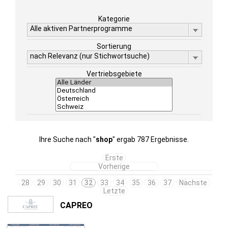
Kategorie
Alle aktiven Partnerprogramme
Sortierung
nach Relevanz (nur Stichwortsuche)
Vertriebsgebiete
Ihre Suche nach "
shop
" ergab 787 Ergebnisse.
Erste
Vorherige
28
29
30
31
32
33
34
35
36
37
Nächste
Letzte
CAPREO