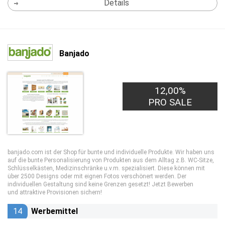
Details
Banjado
12,00%
PRO SALE
banjado.com ist der Shop für bunte und individuelle Produkte. Wir haben uns
auf die bunte Personalisierung von Produkten aus dem Alltag z.B. WC-Sitze,
Schlüsselkästen, Medizinschränke u.v.m. spezialisiert. Diese können mit
über 2500 Designs oder mit eignen Fotos verschönert werden. Der
individuellen Gestaltung sind keine Grenzen gesetzt! Jetzt Bewerben
und attraktive Provisionen sichern!
14
Werbemittel