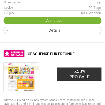
n.a.
Stornoquote
90 Tage
Cookie
bis 6 Wochen
Freigabe
Anmelden
Details
GESCHENKE FÜR FREUNDE
6,50%
PRO SALE
Wir von GFF sind ein kleines dynamisches Team, bestehend aus Franzi,
Sivia, Branko und Bernd. Uns eint die Begeisterung fürs Schenken. Unser Ziel