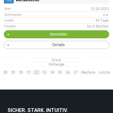
21.03.2023
Start
n.a.
Stornoquote
90 Tage
Cookie
bis 6 Wochen
Freigabe
Anmelden
Details
Erste
Vorherige
28
29
30
31
32
33
34
35
36
37
Nächste
Letzte
SICHER. STARK. INTUITIV.