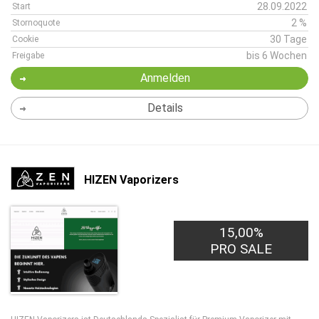
28.09.2022
Start
2 %
Stornoquote
30 Tage
Cookie
bis 6 Wochen
Freigabe
Anmelden
Details
HIZEN Vaporizers
15,00%
PRO SALE