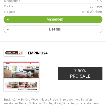
15 %
Stornoquote
30 Tage
Cookie
bis 6 Wochen
Freigabe
Anmelden
Details
EMPINIO24
7,50%
PRO SALE
Empinio24 – Schöne Möbel - Klasse Preise. Sitzen, Wohnen, Schlafen,
ausstatten. Betten, Stühle und Tische; Möbel, Einrichtungsgegenstände und