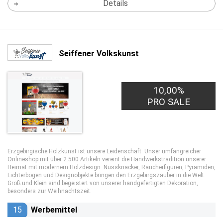
Details
Seiffener Volkskunst
10,00%
PRO SALE
Erzgebirgische Holzkunst ist unsere Leidenschaft. Unser umfangreicher
Onlineshop mit über 2.500 Artikeln vereint die Handwerkstradition unserer
Heimat mit modernem Holzdesign. Nussknacker, Räucherfiguren, Pyramiden,
Lichterbögen und Designobjekte bringen den Erzgebirgszauber in die Welt.
Groß und Klein sind begeistert von unserer handgefertigten Dekoration,
besonders zur Weihnachtszeit.
15
Werbemittel