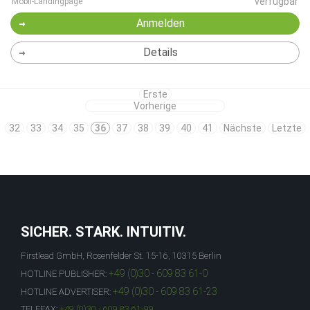
verfügbar
Mobil-Landingpage
Anmelden
Details
Erste
Vorherige
32
33
34
35
36
37
38
39
40
41
Nächste
Letzte
SICHER. STARK. INTUITIV.
Firstlead GmbH, Rosenfelder St. 15-16, 10315 Berlin
+49 (0)30 - 609 83 61-0
HOTLINE PUBLISHER:
+49 (0)30 - 609 83 61-23
HOTLINE ADVERTISER:
TELEFAX:
+49 (0)30 - 609 83 61-99