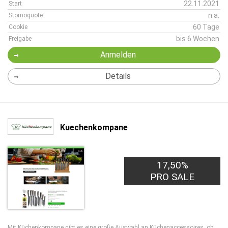
22.11.2021
Start
n.a.
Stornoquote
60 Tage
Cookie
bis 6 Wochen
Freigabe
Anmelden
Details
Kuechenkompane
17,50%
PRO SALE
Mit Küchenkompane gibt es eine große Auswahl an Küchenaccessoires, ob