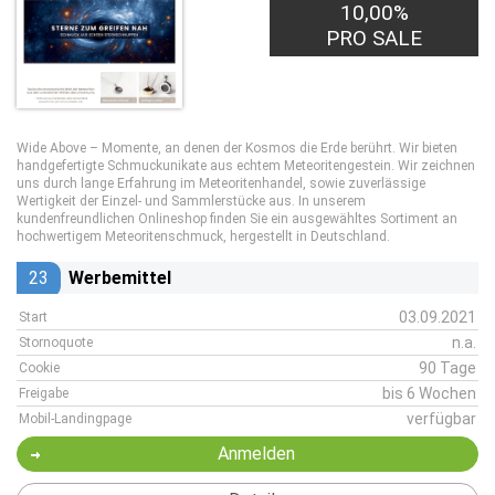
10,00%
PRO SALE
Wide Above – Momente, an denen der Kosmos die Erde berührt. Wir bieten
handgefertigte Schmuckunikate aus echtem Meteoritengestein. Wir zeichnen
uns durch lange Erfahrung im Meteoritenhandel, sowie zuverlässige
Wertigkeit der Einzel- und Sammlerstücke aus. In unserem
kundenfreundlichen Onlineshop finden Sie ein ausgewähltes Sortiment an
hochwertigem Meteoritenschmuck, hergestellt in Deutschland.
23
Werbemittel
03.09.2021
Start
n.a.
Stornoquote
90 Tage
Cookie
bis 6 Wochen
Freigabe
verfügbar
Mobil-Landingpage
Anmelden