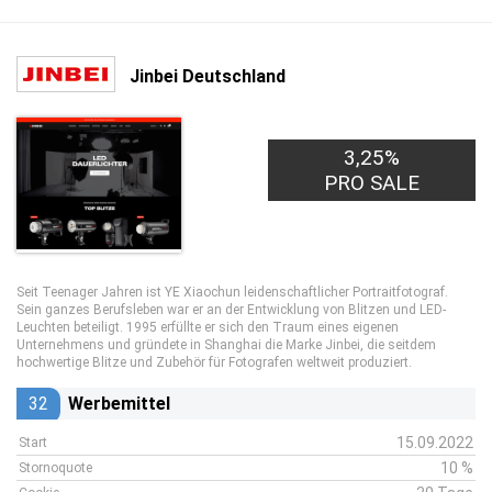
Jinbei Deutschland
3,25%
PRO SALE
Seit Teenager Jahren ist YE Xiaochun leidenschaftlicher Portraitfotograf.
Sein ganzes Berufsleben war er an der Entwicklung von Blitzen und LED-
Leuchten beteiligt. 1995 erfüllte er sich den Traum eines eigenen
Unternehmens und gründete in Shanghai die Marke Jinbei, die seitdem
hochwertige Blitze und Zubehör für Fotografen weltweit produziert.
32
Werbemittel
15.09.2022
Start
10 %
Stornoquote