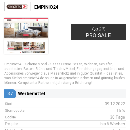
EMPINIO24
7,50%
PRO SALE
Empinio24 – Schöne Möbel - Klasse Preise. Sitzen, Wohnen, Schlafen,
ausstatten. Betten, Stühle und Tische; Möbel, Einrichtungsgegenstände und
Accessoires vorwiegend aus Massivholz und in guter Qualität – das ist es,
was Sie bei empinio24.de online in Augenschein nehmen und günstig kaufen
können. Kompetenter Partner mit jahrelanger Erfahrung!
37
Werbemittel
09.12.2022
Start
15 %
Stornoquote
30 Tage
Cookie
bis 6 Wochen
Freigabe