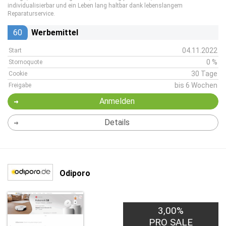
individualisierbar und ein Leben lang haltbar dank lebenslangem
Reparaturservice.
60
Werbemittel
04.11.2022
Start
0 %
Stornoquote
30 Tage
Cookie
bis 6 Wochen
Freigabe
Anmelden
Details
Odiporo
3,00%
PRO SALE