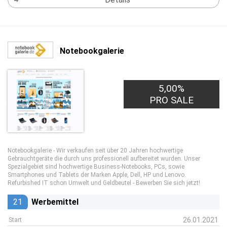
Notebookgalerie
5,00%
PRO SALE
Notebookgalerie - Wir verkaufen seit über 20 Jahren hochwertige
Gebrauchtgeräte die durch uns professionell aufbereitet wurden. Unser
Spezialgebiet sind hochwertige Business-Notebooks, PCs, sowie
Smartphones und Tablets der Marken Apple, Dell, HP und Lenovo.
Refurbished IT schon Umwelt und Geldbeutel - Bewerben Sie sich jetzt!
21
Werbemittel
26.01.2021
Start