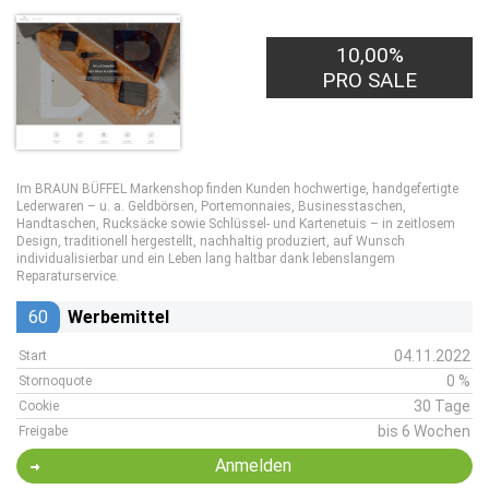
10,00%
PRO SALE
Im BRAUN BÜFFEL Markenshop finden Kunden hochwertige, handgefertigte
Lederwaren – u. a. Geldbörsen, Portemonnaies, Businesstaschen,
Handtaschen, Rucksäcke sowie Schlüssel- und Kartenetuis – in zeitlosem
Design, traditionell hergestellt, nachhaltig produziert, auf Wunsch
individualisierbar und ein Leben lang haltbar dank lebenslangem
Reparaturservice.
60
Werbemittel
04.11.2022
Start
0 %
Stornoquote
30 Tage
Cookie
bis 6 Wochen
Freigabe
Anmelden