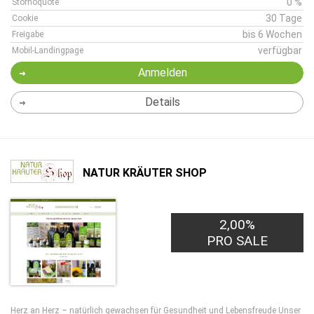
0 %
Stornoquote
30 Tage
Cookie
bis 6 Wochen
Freigabe
verfügbar
Mobil-Landingpage
Anmelden
Details
NATUR KRÄUTER SHOP
2,00%
PRO SALE
Herz an Herz – natürlich gewachsen für Gesundheit und Lebensfreude Unser