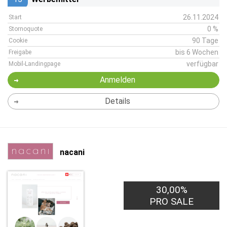
26.11.2024
Start
0 %
Stornoquote
90 Tage
Cookie
bis 6 Wochen
Freigabe
verfügbar
Mobil-Landingpage
Anmelden
Details
nacani
30,00%
PRO SALE