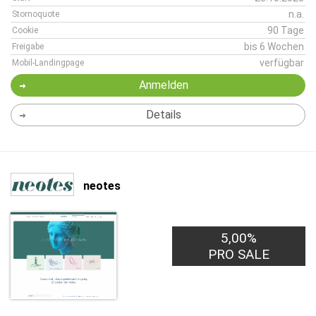
n.a.
Stornoquote
90 Tage
Cookie
bis 6 Wochen
Freigabe
verfügbar
Mobil-Landingpage
Anmelden
Details
neotes
5,00%
PRO SALE