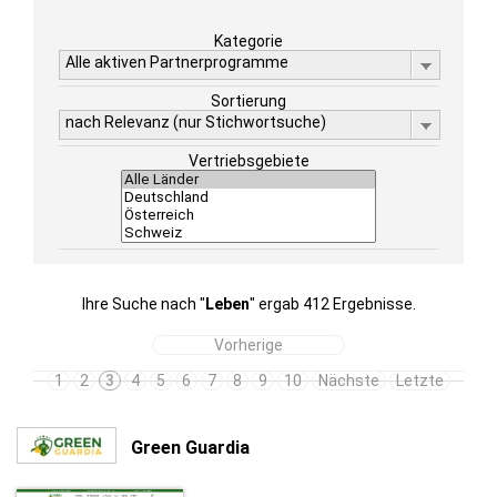
Kategorie
Alle aktiven Partnerprogramme
Sortierung
nach Relevanz (nur Stichwortsuche)
Vertriebsgebiete
Ihre Suche nach "
Leben
" ergab 412 Ergebnisse.
Vorherige
1
2
3
4
5
6
7
8
9
10
Nächste
Letzte
Green Guardia