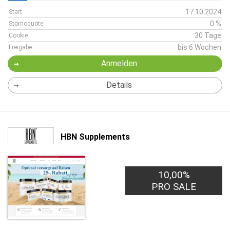
17.10.2024
Start
0 %
Stornoquote
30 Tage
Cookie
bis 6 Wochen
Freigabe
Anmelden
Details
HBN Supplements
10,00%
PRO SALE