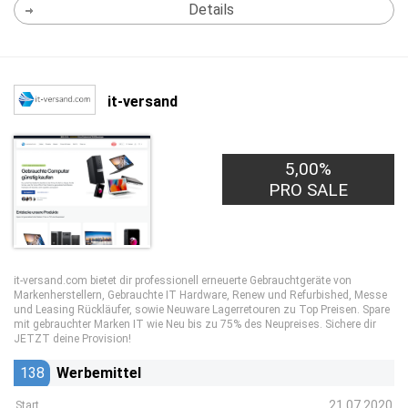
Details
it-versand
5,00%
PRO SALE
it-versand.com bietet dir professionell erneuerte Gebrauchtgeräte von
Markenherstellern, Gebrauchte IT Hardware, Renew und Refurbished, Messe
und Leasing Rückläufer, sowie Neuware Lagerretouren zu Top Preisen. Spare
mit gebrauchter Marken IT wie Neu bis zu 75% des Neupreises. Sichere dir
JETZT deine Provision!
138
Werbemittel
21.07.2020
Start