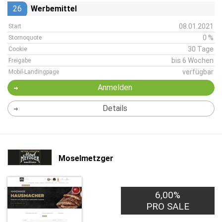
26
Werbemittel
08.01.2021
Start
0 %
Stornoquote
30 Tage
Cookie
bis 6 Wochen
Freigabe
verfügbar
Mobil-Landingpage
Anmelden
Details
Moselmetzger
6,00%
PRO SALE