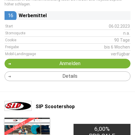
höher schlagen.
16
Werbemittel
06.02.2023
Start
n.a.
Stornoquote
90 Tage
Cookie
bis 6 Wochen
Freigabe
verfügbar
Mobil-Landingpage
Anmelden
Details
SIP Scootershop
EXKLUSIV
6,00%