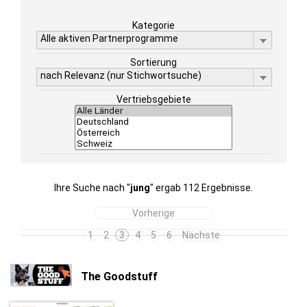
Kategorie
Alle aktiven Partnerprogramme
Sortierung
nach Relevanz (nur Stichwortsuche)
Vertriebsgebiete
Ihre Suche nach "
jung
" ergab 112 Ergebnisse.
Vorherige
1
2
3
4
5
6
Nächste
The Goodstuff