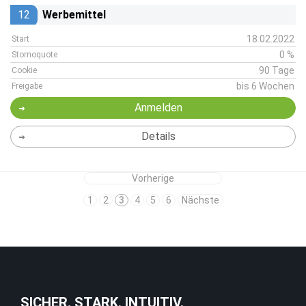
12
Werbemittel
18.02.2022
Start
0 %
Stornoquote
90 Tage
Cookie
bis 6 Wochen
Freigabe
Anmelden
Details
Vorherige
1
2
3
4
5
6
Nächste
SICHER. STARK. INTUITIV.