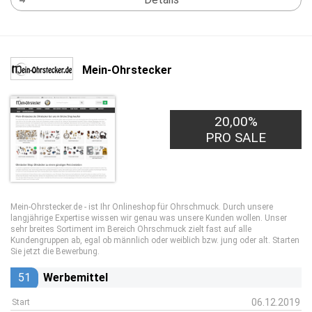
Mein-Ohrstecker
20,00%
PRO SALE
Mein-Ohrstecker.de - ist Ihr Onlineshop für Ohrschmuck. Durch unsere
langjährige Expertise wissen wir genau was unsere Kunden wollen. Unser
sehr breites Sortiment im Bereich Ohrschmuck zielt fast auf alle
Kundengruppen ab, egal ob männlich oder weiblich bzw. jung oder alt. Starten
Sie jetzt die Bewerbung.
51
Werbemittel
06.12.2019
Start