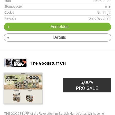
19.03.2020
Start
n.a.
Stornoquote
90 Tage
Cookie
bis 6 Wochen
Freigabe
Anmelden
Details
The Goodstuff CH
5,00%
PRO SALE
THE GOODSTUFF ist die Revolution im Bereich Hundefutter. Wir haben ein