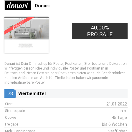
Donari
EXKLUSIV
40,00%
PRO SALE
Donari ist Dein Onlineshop für Poster, Postkarten, Stoffbeutel und Dekoration.
Wir fertigen persönliche und individuelle Poster und Postkarten in
Deutschland. Neben Postern oder Postkarten bieten wir auch Geschenkideen
zu allen Anlässen an. Auch für Tierliebhaber haben wir passende
individualisierbare Poster.
78
Werbemittel
21.01.2022
Start
n.a.
Stornoquote
45 Tage
Cookie
bis 6 Wochen
Freigabe
verfügbar
Mobil-Landingpage