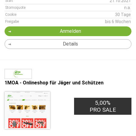
21.10.2021
Start
n.a.
Stornoquote
30 Tage
Cookie
bis 6 Wochen
Freigabe
Anmelden
Details
1MOA - Onlineshop für Jäger und Schützen
5,00%
PRO SALE