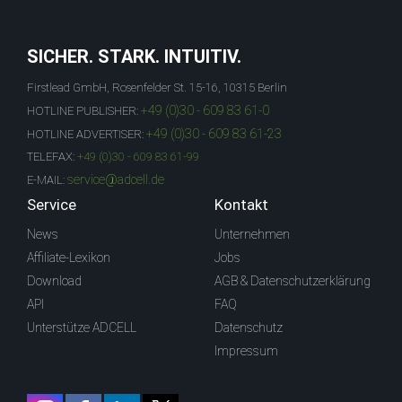
SICHER. STARK. INTUITIV.
Firstlead GmbH, Rosenfelder St. 15-16, 10315 Berlin
+49 (0)30 - 609 83 61-0
HOTLINE PUBLISHER:
+49 (0)30 - 609 83 61-23
HOTLINE ADVERTISER:
TELEFAX:
+49 (0)30 - 609 83 61-99
service@adcell.de
E-MAIL:
Service
Kontakt
News
Unternehmen
Affiliate-Lexikon
Jobs
Download
AGB & Datenschutzerklärung
API
FAQ
Unterstütze ADCELL
Datenschutz
Impressum