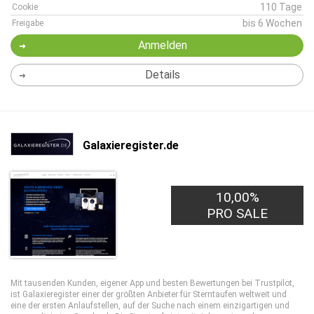
110 Tage
Cookie
bis 6 Wochen
Freigabe
Anmelden
Details
Galaxieregister.de
10,00%
PRO SALE
Mit tausenden Kunden, eigener App und besten Bewertungen bei Trustpilot,
ist Galaxieregister einer der größten Anbieter für Sterntaufen weltweit und
eine der ersten Anlaufstellen, auf der Suche nach einem einzigartigen und