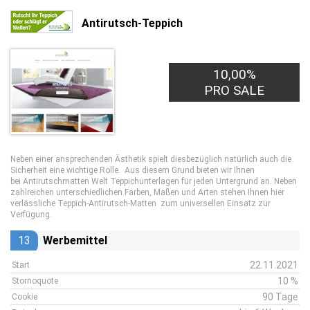
Antirutsch-Teppich
10,00%
PRO SALE
Neben einer ansprechenden Ästhetik spielt diesbezüglich natürlich auch die
Sicherheit eine wichtige Rolle. Aus diesem Grund bieten wir Ihnen
bei Antirutschmatten Welt Teppichunterlagen für jeden Untergrund an. Neben
zahlreichen unterschiedlichen Farben, Maßen und Arten stehen Ihnen hier
verlässliche Teppich-Antirutsch-Matten zum universellen Einsatz zur
Verfügung.
13
Werbemittel
22.11.2021
Start
10 %
Stornoquote
90 Tage
Cookie