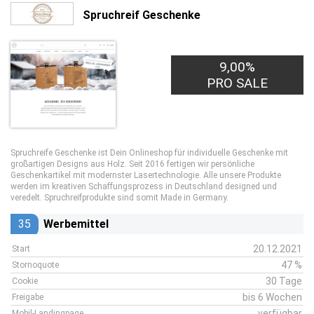
Spruchreif Geschenke
9,00%
PRO SALE
Spruchreife Geschenke ist Dein Onlineshop für individuelle Geschenke mit
großartigen Designs aus Holz. Seit 2016 fertigen wir persönliche
Geschenkartikel mit modernster Lasertechnologie. Alle unsere Produkte
werden im kreativen Schaffungsprozess in Deutschland designed und
veredelt. Spruchreifprodukte sind somit Made in Germany.
35
Werbemittel
20.12.2021
Start
47 %
Stornoquote
30 Tage
Cookie
bis 6 Wochen
Freigabe
verfügbar
Mobil-Landingpage