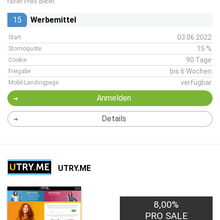
fairen Preis bieten.
15
Werbemittel
03.06.2022
Start
15 %
Stornoquote
90 Tage
Cookie
bis 6 Wochen
Freigabe
verfügbar
Mobil-Landingpage
Anmelden
Details
UTRY.ME
8,00%
PRO SALE