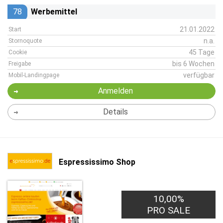
78
Werbemittel
21.01.2022
Start
n.a.
Stornoquote
45 Tage
Cookie
bis 6 Wochen
Freigabe
verfügbar
Mobil-Landingpage
Anmelden
Details
Espressissimo Shop
10,00%
PRO SALE