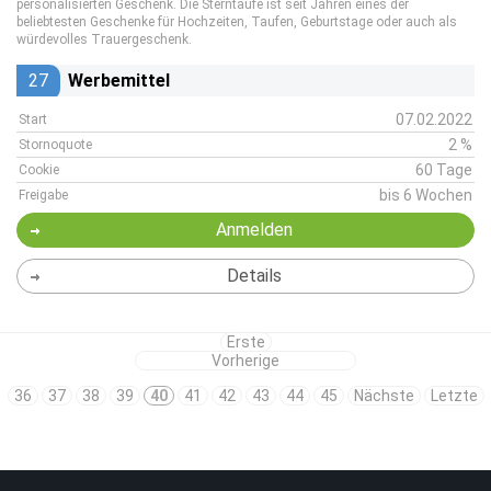
personalisierten Geschenk. Die Sterntaufe ist seit Jahren eines der
beliebtesten Geschenke für Hochzeiten, Taufen, Geburtstage oder auch als
würdevolles Trauergeschenk.
27
Werbemittel
07.02.2022
Start
2 %
Stornoquote
60 Tage
Cookie
bis 6 Wochen
Freigabe
Anmelden
Details
Erste
Vorherige
36
37
38
39
40
41
42
43
44
45
Nächste
Letzte