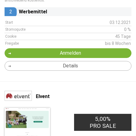
anschließend kostenlos.
2
Werbemittel
03.12.2021
Start
0 %
Stornoquote
45 Tage
Cookie
bis 8 Wochen
Freigabe
Anmelden
Details
Elvent
5,00%
PRO SALE