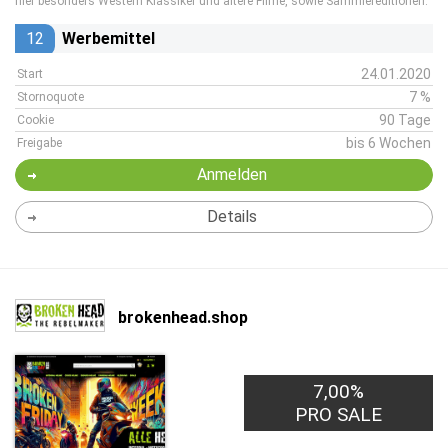
hier besonders Western Klassiker und ältere Filme, sowie Sammlereditionen.
12
Werbemittel
24.01.2020
Start
7 %
Stornoquote
90 Tage
Cookie
bis 6 Wochen
Freigabe
Anmelden
Details
brokenhead.shop
7,00%
PRO SALE