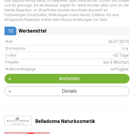
Das kaputte Handy selbst zu reparieren spart Ressourcen, schont die Umwelt
und ist günstiger als ein Neukauf. kaputt.de - bietet Kunden alles rund um die
Handy Reparatur. Im Shop finden Kunden eine breite Auswahl an
hochwertigen Ersatzteilen, Werkzeugen sowie Handy Zubehör. Für eine
erfolgreiche Reparatur stehen dem Nutzer Anleitungen zur Seite.
10
Werbemittel
26.07.2019
Start
n.a.
Stornoquote
60 Tage
Cookie
bis 6 Wochen
Freigabe
verfügbar
Mobil-Landingpage
Anmelden
Details
Belladonna Naturkosmetik