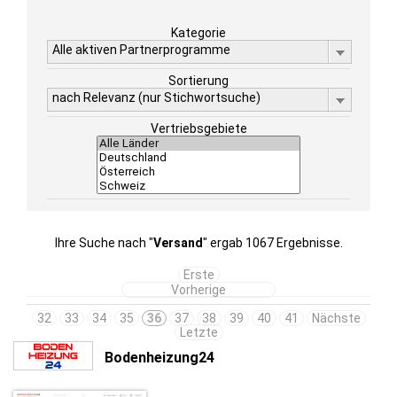
Kategorie
Alle aktiven Partnerprogramme
Sortierung
nach Relevanz (nur Stichwortsuche)
Vertriebsgebiete
Ihre Suche nach "
Versand
" ergab 1067 Ergebnisse.
Erste
Vorherige
32
33
34
35
36
37
38
39
40
41
Nächste
Letzte
Bodenheizung24