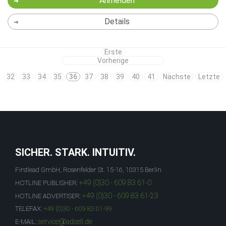
Anmelden
Details
Erste
Vorherige
32
33
34
35
36
37
38
39
40
41
Nächste
Letzte
SICHER. STARK. INTUITIV.
Firstlead GmbH, Rosenfelder St. 15-16, 10315 Berlin
+49 (0)30 - 609 83 61-0
HOTLINE PUBLISHER:
+49 (0)30 - 609 83 61-23
HOTLINE ADVERTISER:
TELEFAX:
+49 (0)30 - 609 83 61-99
service@adcell.de
E-MAIL: