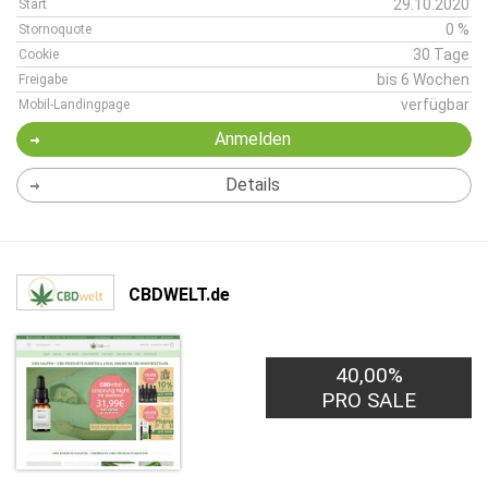
29.10.2020
Start
0 %
Stornoquote
30 Tage
Cookie
bis 6 Wochen
Freigabe
verfügbar
Mobil-Landingpage
Anmelden
Details
CBDWELT.de
40,00%
PRO SALE