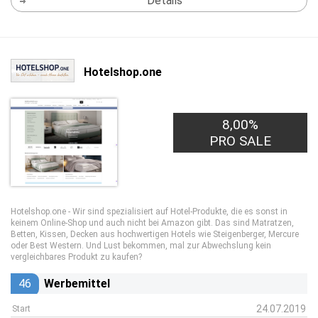
Details
Hotelshop.one
8,00%
PRO SALE
Hotelshop.one - Wir sind spezialisiert auf Hotel-Produkte, die es sonst in
keinem Online-Shop und auch nicht bei Amazon gibt. Das sind Matratzen,
Betten, Kissen, Decken aus hochwertigen Hotels wie Steigenberger, Mercure
oder Best Western. Und Lust bekommen, mal zur Abwechslung kein
vergleichbares Produkt zu kaufen?
46
Werbemittel
24.07.2019
Start