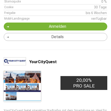
0 %
Stornoquote
30 Tage
Cookie
bis 6 Wochen
Freigabe
verfügbar
Mobil-Landingpage
Anmelden
Details
YourCityQuest
20,00%
PRO SALE
YourCityQuest bietet interaktive Stadtrallys mit dem Smartphone an. Ideal für