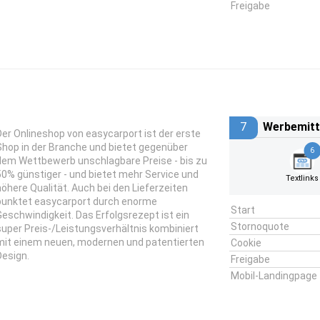
Freigabe
7
Werbemitt
Der Onlineshop von easycarport ist der erste
Shop in der Branche und bietet gegenüber
6
dem Wettbewerb unschlagbare Preise - bis zu
50% günstiger - und bietet mehr Service und
Textlinks
höhere Qualität. Auch bei den Lieferzeiten
punktet easycarport durch enorme
Start
Geschwindigkeit. Das Erfolgsrezept ist ein
Stornoquote
super Preis-/Leistungsverhältnis kombiniert
mit einem neuen, modernen und patentierten
Cookie
Design.
Freigabe
Mobil-Landingpage