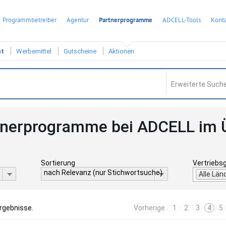
Programmbetreiber
Agentur
Partnerprogramme
ADCELL-Tools
Konta
ht
Werbemittel
Gutscheine
Aktionen
Erweiterte Suche
tnerprogramme bei ADCELL im 
Sortierung
Vertriebs
nach Relevanz (nur Stichwortsuche)
Alle Län
Ergebnisse.
Vorherige
1
2
3
4
5