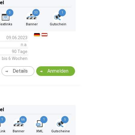
el
3
33
1
Textlinks
Banner
Gutschein
09.06.2023
n.a.
90 Tage
bis 6 Wochen
Details
Anmelden
el
1
66
1
5
ink
Banner
XML
Gutscheine