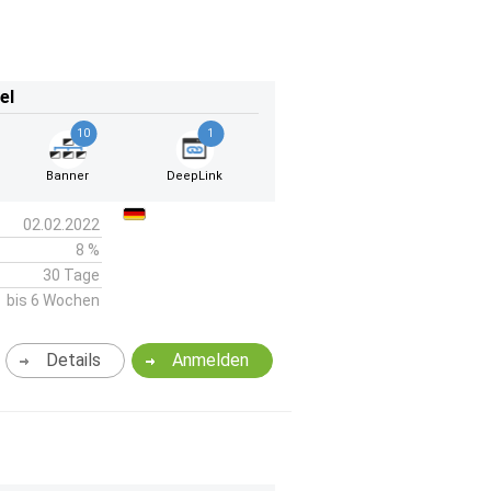
el
10
1
Banner
DeepLink
02.02.2022
8 %
30 Tage
bis 6 Wochen
Details
Anmelden