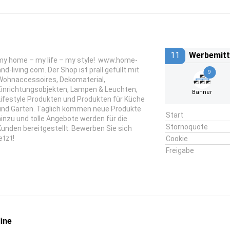
11
Werbemitt
my home – my life – my style! www.home-
and-living.com. Der Shop ist prall gefüllt mit
9
Wohnaccessoires, Dekomaterial,
Einrichtungsobjekten, Lampen & Leuchten,
Banner
Lifestyle Produkten und Produkten für Küche
und Garten. Täglich kommen neue Produkte
Start
hinzu und tolle Angebote werden für die
Stornoquote
Kunden bereitgestellt. Bewerben Sie sich
etzt!
Cookie
Freigabe
ine