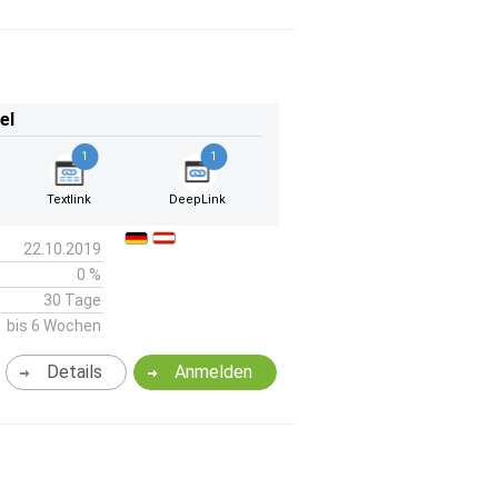
el
1
1
Textlink
DeepLink
22.10.2019
0 %
30 Tage
bis 6 Wochen
Details
Anmelden