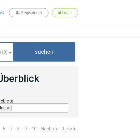
kt
Registrieren
Login
suchen
 (
0
)
Überblick
gebiete
der
6
7
8
9
10
Nächste
Letzte