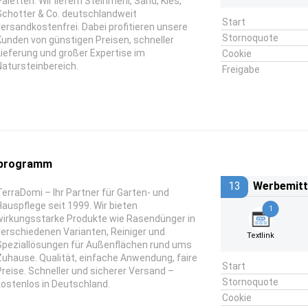
Paletten: Wir liefern Steinmehl, Sand, Kies,
Schotter & Co. deutschlandweit
Start
versandkostenfrei. Dabei profitieren unsere
Stornoquote
Kunden von günstigen Preisen, schneller
Lieferung und großer Expertise im
Cookie
Natursteinbereich.
Freigabe
rprogramm
13
Werbemitt
TerraDomi – Ihr Partner für Garten- und
Hauspflege seit 1999. Wir bieten
1
wirkungsstarke Produkte wie Rasendünger in
verschiedenen Varianten, Reiniger und
Textlink
Speziallösungen für Außenflächen rund ums
Zuhause. Qualität, einfache Anwendung, faire
Start
Preise. Schneller und sicherer Versand –
Stornoquote
kostenlos in Deutschland.
Cookie