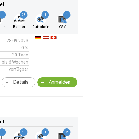
el
1
23
1
1
ink
Banner
Gutschein
CSV
28.09.2023
0 %
30 Tage
bis 6 Wochen
verfügbar
Details
Anmelden
el
1
41
1
2