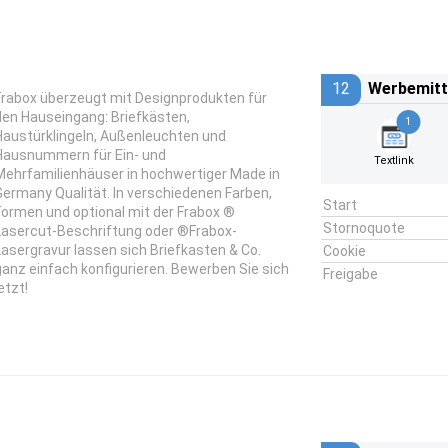
12
Werbemitt
Frabox überzeugt mit Designprodukten für
den Hauseingang: Briefkästen,
1
Haustürklingeln, Außenleuchten und
Hausnummern für Ein- und
Textlink
Mehrfamilienhäuser in hochwertiger Made in
Germany Qualität. In verschiedenen Farben,
Start
Formen und optional mit der Frabox ®
Stornoquote
Lasercut-Beschriftung oder ®Frabox-
Lasergravur lassen sich Briefkasten & Co.
Cookie
ganz einfach konfigurieren. Bewerben Sie sich
Freigabe
etzt!