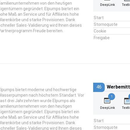
Familienunternehmen von den heutigen
DeepLink
Textl
Eigentümern gegründet. Elpumps bietet ein
hohe Maß an Service und für Affiliates hohe
Start
Warenkörbe und starke Provisionen. Dank
Stornoquote
schneller Sales-Validierung wird Ihnen dieses
Partnerprogramm Freude bereiten.
Cookie
Freigabe
46
Werbemitt
Elpumps bietet moderne und hochwertige
Wasserpumpen nach höchstem Standart. Vor
1
fast drei Jahrzehnten wurde Elpumps als
Familienunternehmen von den heutigen
DeepLink
Textl
Eigentümern gegründet. Elpumps bietet ein
hohe Maß an Service und für Affiliates hohe
Start
Warenkörbe und starke Provisionen. Dank
Stornoquote
schneller Sales-Validierung wird Ihnen dieses