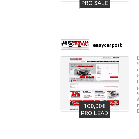
PRO SALE
easycarport
100,00€
PRO LEAD