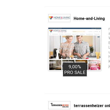
Home-and-Living
9,00%
j
PRO SALE
terrassenheizer onl