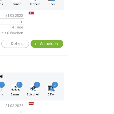
ink
Banner
Gutschein
CSVs
31.03.2022
n.a.
14 Tage
bis 6 Wochen
Details
Anmelden
el
1
41
1
2
ink
Banner
Gutschein
CSVs
31.03.2022
n.a.