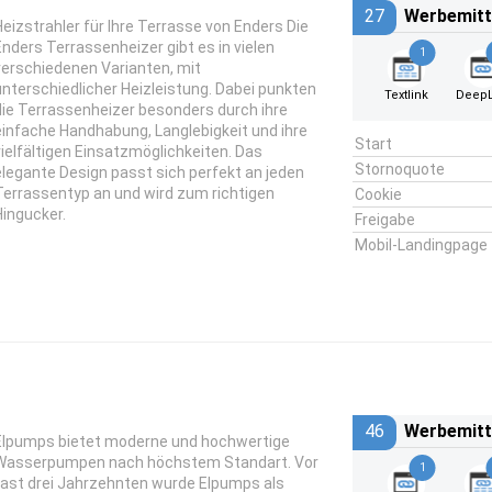
27
Werbemitt
Heizstrahler für Ihre Terrasse von Enders Die
Enders Terrassenheizer gibt es in vielen
1
verschiedenen Varianten, mit
unterschiedlicher Heizleistung. Dabei punkten
Textlink
DeepL
die Terrassenheizer besonders durch ihre
einfache Handhabung, Langlebigkeit und ihre
Start
vielfältigen Einsatzmöglichkeiten. Das
Stornoquote
elegante Design passt sich perfekt an jeden
Terrassentyp an und wird zum richtigen
Cookie
Hingucker.
Freigabe
Mobil-Landingpage
46
Werbemitt
Elpumps bietet moderne und hochwertige
Wasserpumpen nach höchstem Standart. Vor
1
fast drei Jahrzehnten wurde Elpumps als