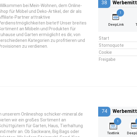
38
Werbemitt
Willkommen bei Mein-Wohnen, dem Online-
Shop für Möbel und Deko-Artikel, der dir als
1
Affiliate-Partner attraktive
Verdienstmöglichkeiten bietet! Unser breites
DeepLink
Sortiment an Möbeln und Produkten für
zuhause und Garten ermöglicht es dir, von
Start
verschiedenen Kategorien zu profitieren und
Stornoquote
Provisionen zu verdienen.
Cookie
Freigabe
74
Werbemitt
In unserem Onlineshop schicker-mineral.de
bieten wir ein großes Sortiment an
1
Schüttgütern für Garten, Haus, Tierhaltung
und mehr an. Ob Sackware, Big Bags oder
Textlink
DeepL