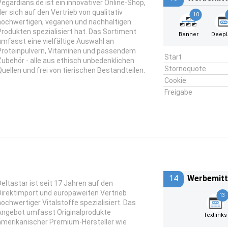
Vegardians.de ist ein innovativer Online-Shop,
der sich auf den Vertrieb von qualitativ
10
hochwertigen, veganen und nachhaltigen
Produkten spezialisiert hat. Das Sortiment
Banner
DeepL
umfasst eine vielfältige Auswahl an
Proteinpulvern, Vitaminen und passendem
Start
Zubehör - alle aus ethisch unbedenklichen
Stornoquote
Quellen und frei von tierischen Bestandteilen.
Cookie
Freigabe
14
Werbemitt
Deltastar ist seit 17 Jahren auf den
Direktimport und europaweiten Vertrieb
13
hochwertiger Vitalstoffe spezialisiert. Das
Angebot umfasst Originalprodukte
Textlinks
amerikanischer Premium-Hersteller wie