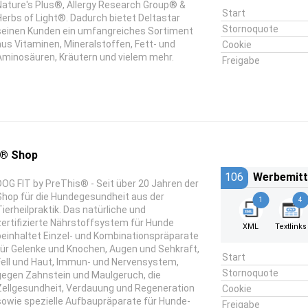
Nature's Plus®, Allergy Research Group® &
Start
Herbs of Light®. Dadurch bietet Deltastar
Stornoquote
seinen Kunden ein umfangreiches Sortiment
aus Vitaminen, Mineralstoffen, Fett- und
Cookie
Aminosäuren, Kräutern und vielem mehr.
Freigabe
s® Shop
106
Werbemitt
DOG FIT by PreThis® - Seit über 20 Jahren der
Shop für die Hundegesundheit aus der
1
4
Tierheilpraktik. Das natürliche und
zertifizierte Nährstoffsystem für Hunde
XML
Textlinks
beinhaltet Einzel- und Kombinationspräparate
für Gelenke und Knochen, Augen und Sehkraft,
Start
Fell und Haut, Immun- und Nervensystem,
Stornoquote
gegen Zahnstein und Maulgeruch, die
Zellgesundheit, Verdauung und Regeneration
Cookie
sowie spezielle Aufbaupräparate für Hunde-
Freigabe