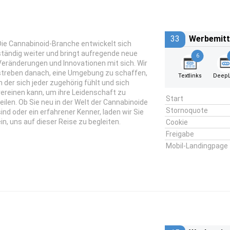
33
Werbemitt
Die Cannabinoid-Branche entwickelt sich
ständig weiter und bringt aufregende neue
6
Veränderungen und Innovationen mit sich. Wir
streben danach, eine Umgebung zu schaffen,
Textlinks
DeepL
in der sich jeder zugehörig fühlt und sich
vereinen kann, um ihre Leidenschaft zu
Start
teilen. Ob Sie neu in der Welt der Cannabinoide
Stornoquote
sind oder ein erfahrener Kenner, laden wir Sie
ein, uns auf dieser Reise zu begleiten.
Cookie
Freigabe
Mobil-Landingpage