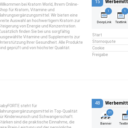
15
Werbemitt
Willkommen bei
Kratom World
, Ihrem Online-
Shop für Kratom, Vitamine und
1
1
Nahrungsergänzungsmittel. Wir bieten eine
breite Auswahl an hochwertigem Kratom zur
DeepLink
Textlink
Steigerung von Energie und Konzentration.
Zusätzlich finden Sie bei uns sorgfältig
Start
ausgewählte Vitamine und Supplements zur
Stornoquote
Unterstützung Ihrer Gesundheit. Alle Produkte
sind geprüft und von höchster Qualität.
Cookie
Freigabe
48
Werbemitt
BabyFORTE steht für
Nahrungsergänzungsmittel in Top-Qualität
31
für Kinderwunsch und Schwangerschaft.
Stärken sind die praktische Einnahme, die
Banner
Textli
faire Preis-Leistung und der persönliche