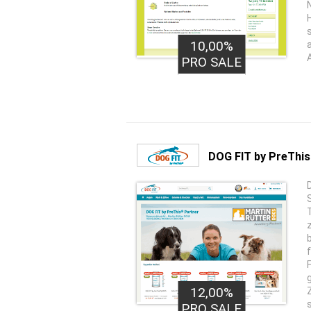
10,00%
PRO SALE
DOG FIT by PreThi
12,00%
PRO SALE