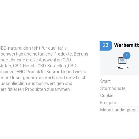
23
Werbemitt
CBD-natural.de steht für qualitativ
hochwertige und natürliche Produkte. Bei uns
1
findet Ihr eine große Auswahl an CBD-
Blüten, CBD-Hasch, CBD-Kristallen ,CBD-
Textlink
Liquiden, HHC-Produkte, Kosmetik und vieles
mehr. Unser gesamtes Sortiment setzt sich
Start
ausschließlich aus hochwertigen und
Stornoquote
zertifizierten Produkten zusammen.
Cookie
Freigabe
Mobil-Landingpage