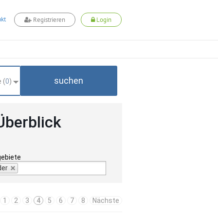
kt
Registrieren
Login
suchen
 (
0
)
Überblick
gebiete
der
1
2
3
4
5
6
7
8
Nächste