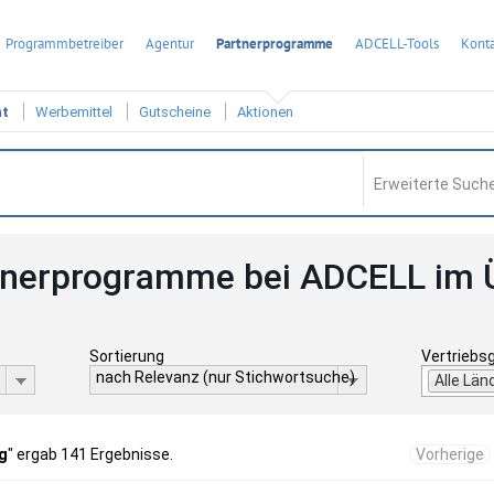
Programmbetreiber
Agentur
Partnerprogramme
ADCELL-Tools
Konta
ht
Werbemittel
Gutscheine
Aktionen
Erweiterte Suche
tnerprogramme bei ADCELL im 
Sortierung
Vertriebs
nach Relevanz (nur Stichwortsuche)
Alle Län
g
" ergab 141 Ergebnisse.
Vorherige