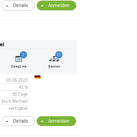
Details
Anmelden
el
1
21
DeepLink
Banner
05.06.2023
42 %
30 Tage
bis 6 Wochen
verfügbar
Details
Anmelden