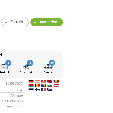
Details
Anmelden
el
1
1
10
Textlink
Gutschein
Banner
19.09.2022
+30
n.a.
75 Tage
bis 6 Wochen
verfügbar