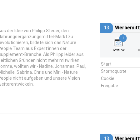
13
Werbemitt
Aus der Idee von Philipp Steuer, den
Nahrungsergänzungsmittel-Markt zu
1
revolutionieren, bildete sich das Nature
People Team aus Expert:innen der
Textlink
D
Supplement-Branche. Als Philipp leider aus
zeitlichen Gründen nicht mehr mitwirken
Start
konnte, wollten wir - Nadine, Johannes, Paul,
Stornoquote
Michelle, Sabrina, Chris und Miri - Nature
People nicht aufgeben und unsere Vision
Cookie
weiterentwickeln.
Freigabe
13
Werbemitt