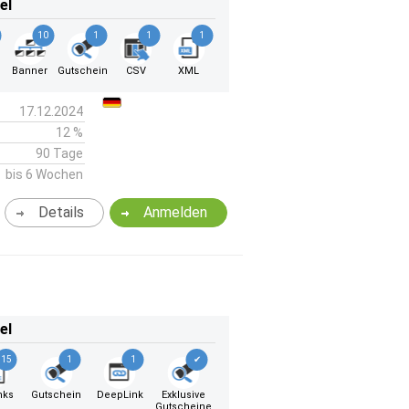
el
10
1
1
1
Banner
Gutschein
CSV
XML
17.12.2024
12 %
90 Tage
bis 6 Wochen
Details
Anmelden
el
15
1
1
✔
nks
Gutschein
DeepLink
Exklusive
Gutscheine