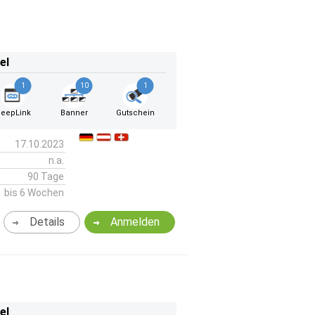
el
1
10
1
eepLink
Banner
Gutschein
17.10.2023
n.a.
90 Tage
bis 6 Wochen
Details
Anmelden
el