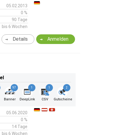
05.02.2013
0 %
90 Tage
bis 6 Wochen
Details
Anmelden
el
97
1
1
2
Banner
DeepLink
CSV
Gutscheine
05.06.2020
0 %
14 Tage
bis 6 Wochen