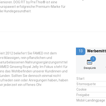
Senioren. DOG FIT by PreThis® ist eine
europaweit erfolgreiche Premium-Marke für
die Hundegesundheit.
13
Werbemitt
Seit 2012 beliefert Sie FAMED mit dem
erstklassigen, rein pflanzlichen und
1
naturbelassenen Nahrungsergänzungsmittel
FAMED Ginseng Royal Jelly. Im Fokus steht für
DeepLink
uns das Wohlbefinden unserer Kundinnen und
Kunden. Sollten Sie dennoch einmal nicht
Start
zufrieden sein oder Anregungen haben, haben
Stornoquote
wir jederzeit ein offenes Ohr.
Cookie
Freigabe
Mobil-Landingpage