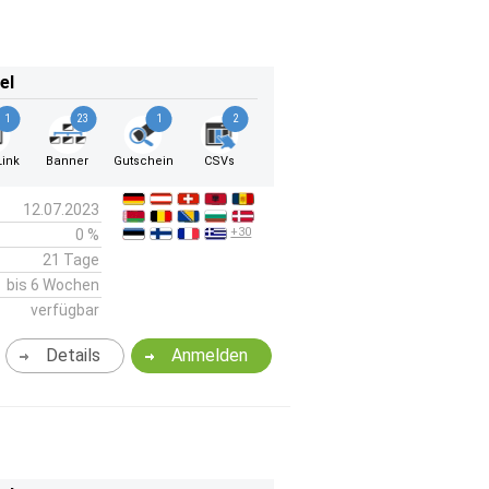
el
1
23
1
2
ink
Banner
Gutschein
CSVs
12.07.2023
+30
0 %
21 Tage
bis 6 Wochen
verfügbar
Details
Anmelden