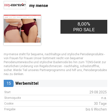
my mense
8,00%
PRO SALE
my•mense steht für bequeme, nachhaltige und stylische Periodenprodukte -
von Frauen für Frauen.Unser Sortiment reicht von bequemer
Periodenunterwäsche und stylischer Bademode bis hin zum TENS-Gerät zur
natürlichen Linderung von Regelschmerzen - nachhaltig, schadstofffrei,
sicher..Werde Teil unseres Partnerprogramms und hilf uns, Periodenprodukte
neu zu denken.
15
Werbemittel
29.08.2025
Start
n.a.
Stornoquote
30 Tage
Cookie
bis 6 Wochen
Freigabe