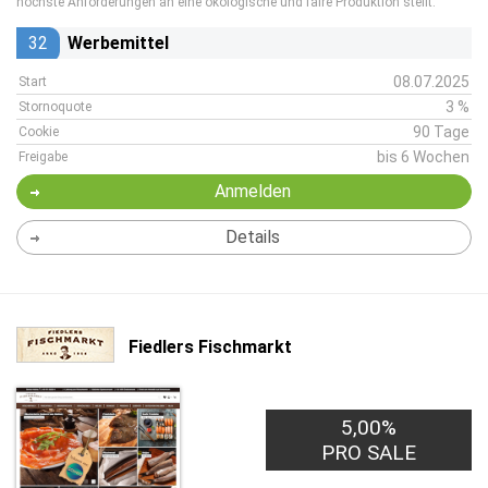
höchste Anforderungen an eine ökologische und faire Produktion stellt.
32
Werbemittel
08.07.2025
Start
3 %
Stornoquote
90 Tage
Cookie
bis 6 Wochen
Freigabe
Anmelden
Details
Fiedlers Fischmarkt
5,00%
PRO SALE