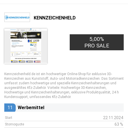
KENNZEICHENHELD
5,00%
PRO SALE
Kennzeichenheld.de ist ein hochwertiger Online-Shop für exklusive 3D-
Kennzeichen aus Kunststoff, Auto- und Motorradkennzeichen. Das Sortiment
umfasst zudem hochwertige und spezielle Kennzeichenhalterungen und
ausgewähltes Kfz-Zubehör. Vorteile: Hochwertige 3D-Kennzeichen,
Hochwertige und Kennzeichenhalterungen, exklusive Produktqualität, 24 h
Kundensupport, umfassendes Kfz-Zubehör.
11
Werbemittel
22.11.2024
Start
63 %
Stornoquote