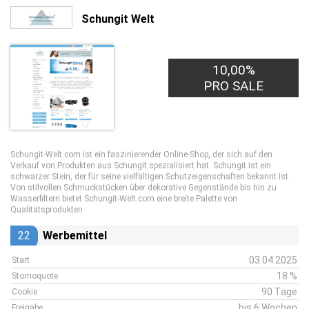
Schungit Welt
10,00%
PRO SALE
Schungit-Welt.com ist ein faszinierender Online-Shop, der sich auf den
Verkauf von Produkten aus Schungit spezialisiert hat. Schungit ist ein
schwarzer Stein, der für seine vielfältigen Schutzeigenschaften bekannt ist.
Von stilvollen Schmuckstücken über dekorative Gegenstände bis hin zu
Wasserfiltern bietet Schungit-Welt.com eine breite Palette von
Qualitätsprodukten.
22
Werbemittel
03.04.2025
Start
18 %
Stornoquote
90 Tage
Cookie
bis 6 Wochen
Freigabe