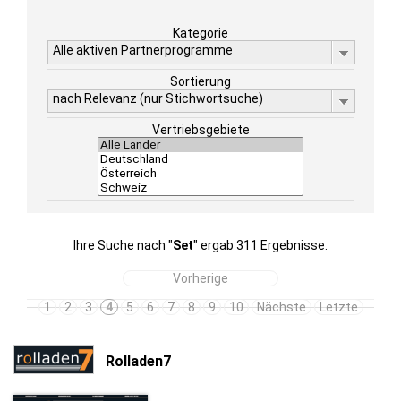
Kategorie
Alle aktiven Partnerprogramme
Sortierung
nach Relevanz (nur Stichwortsuche)
Vertriebsgebiete
Ihre Suche nach "
Set
" ergab 311 Ergebnisse.
Vorherige
1
2
3
4
5
6
7
8
9
10
Nächste
Letzte
Rolladen7