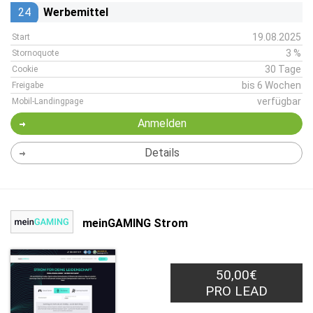
24
Werbemittel
19.08.2025
Start
3 %
Stornoquote
30 Tage
Cookie
bis 6 Wochen
Freigabe
verfügbar
Mobil-Landingpage
Anmelden
Details
meinGAMING Strom
50,00€
PRO LEAD