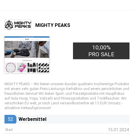
MIGHTY PEAKS
10,00%
PRO SALE
MIGHTY PEAKS – Wir bieten unseren Kunden qualitativ hochwertige Produkte
mit einem sehr guten Preis-Leistungs-Verhältnis und einem persönlichen und
freundlichen Service! Wir bieten Sport- und Freizeitprodukte mit Hauptfokus
auf Hula Hoop, Yoga, Vielzahl and Fitnessprodukten und Trinkflaschen. Wir
verschicken EU weit, je nach Land versandkostenfrei ab 13 EUR Umsatz -
attraktive Verkaufsprovision!
52
Werbemittel
15.01.2024
Start