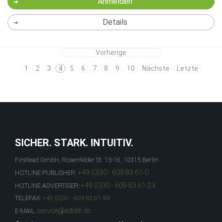
Anmelden
Details
Vorherige
1
2
3
4
5
6
7
8
9
10
Nächste
Letzte
SICHER. STARK. INTUITIV.
Firstlead GmbH, Rosenfelder St. 15-16, 10315 Berlin
+49 (0)30 - 609 83 61-0
HOTLINE PUBLISHER:
+49 (0)30 - 609 83 61-23
HOTLINE ADVERTISER:
TELEFAX:
+49 (0)30 - 609 83 61-99
service@adcell.de
E-MAIL: