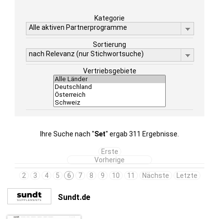
Kategorie
Alle aktiven Partnerprogramme
Sortierung
nach Relevanz (nur Stichwortsuche)
Vertriebsgebiete
Ihre Suche nach "
Set
" ergab 311 Ergebnisse.
Erste
Vorherige
2
3
4
5
6
7
8
9
10
11
Nächste
Letzte
Sundt.de