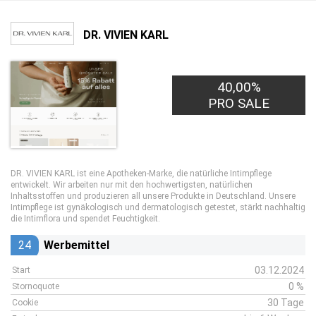
DR. VIVIEN KARL
40,00%
PRO SALE
DR. VIVIEN KARL ist eine Apotheken-Marke, die natürliche Intimpflege
entwickelt. Wir arbeiten nur mit den hochwertigsten, natürlichen
Inhaltsstoffen und produzieren all unsere Produkte in Deutschland. Unsere
Intimpflege ist gynäkologisch und dermatologisch getestet, stärkt nachhaltig
die Intimflora und spendet Feuchtigkeit.
24
Werbemittel
03.12.2024
Start
0 %
Stornoquote
30 Tage
Cookie