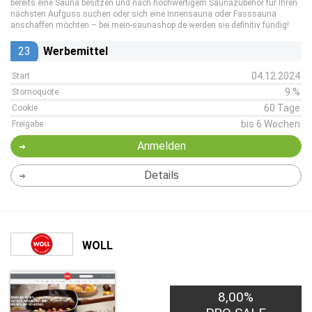
bereits eine Sauna besitzen und nach hochwertigem Saunazubehör für Ihren
nächsten Aufguss suchen oder sich eine Innensauna oder Fasssauna
anschaffen möchten – bei mein-saunashop.de werden sie definitiv fündig!
23
Werbemittel
04.12.2024
Start
9 %
Stornoquote
60 Tage
Cookie
bis 6 Wochen
Freigabe
Anmelden
Details
WOLL
8,00%