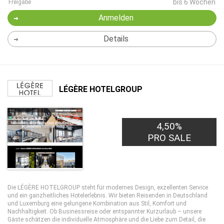
bis 6 Wochen
Freigabe
Anmelden
Details
LÉGÈRE HOTELGROUP
4,50%
PRO SALE
Die LÉGÈRE HOTELGROUP steht für modernes Design, exzellenten Service
und ein ganzheitliches Hotelerlebnis. Wir bieten Reisenden in Deutschland
und Luxemburg eine gelungene Kombination aus Stil, Komfort und
Nachhaltigkeit. Ob Businessreise oder entspannter Kurzurlaub – unsere
Gäste schätzen die individuelle Atmosphäre und die Liebe zum Detail, die