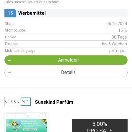
jedes unserer Häuser auszeichnet.
15
Werbemittel
06.12.2024
Start
15 %
Stornoquote
30 Tage
Cookie
bis 6 Wochen
Freigabe
verfügbar
Mobil-Landingpage
Anmelden
Details
Süsskind Parfüm
5,00%
PRO SALE