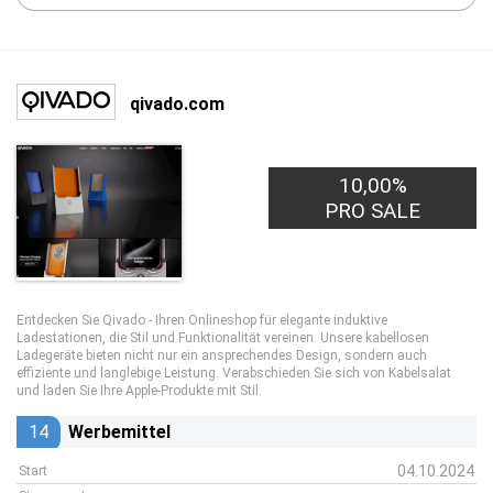
qivado.com
10,00%
PRO SALE
Entdecken Sie Qivado - Ihren Onlineshop für elegante induktive
Ladestationen, die Stil und Funktionalität vereinen. Unsere kabellosen
Ladegeräte bieten nicht nur ein ansprechendes Design, sondern auch
effiziente und langlebige Leistung. Verabschieden Sie sich von Kabelsalat
und laden Sie Ihre Apple-Produkte mit Stil.
14
Werbemittel
04.10.2024
Start