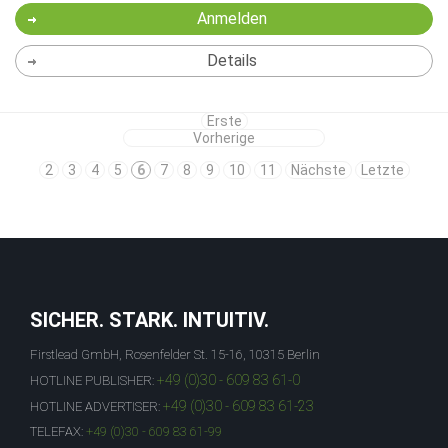
Anmelden
Details
Erste
Vorherige
2
3
4
5
6
7
8
9
10
11
Nächste
Letzte
SICHER. STARK. INTUITIV.
Firstlead GmbH, Rosenfelder St. 15-16, 10315 Berlin
+49 (0)30 - 609 83 61-0
HOTLINE PUBLISHER:
+49 (0)30 - 609 83 61-23
HOTLINE ADVERTISER:
TELEFAX:
+49 (0)30 - 609 83 61-99