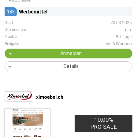
Ihrem Zuhause.
143
Werbemittel
20.03.2025
Start
n.a.
Stornoquote
90 Tage
Cookie
bis 6 Wochen
Freigabe
Anmelden
Details
xlmoebel.ch
10,00%
PRO SALE