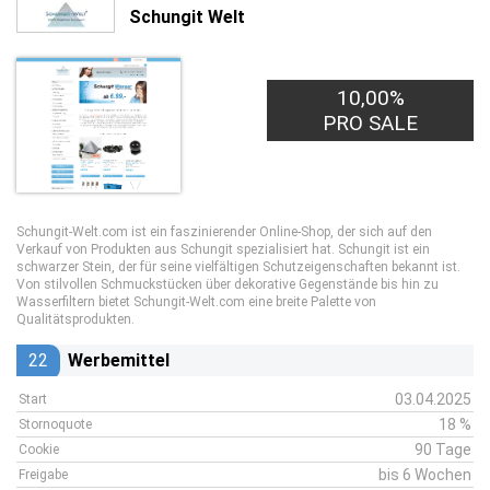
Schungit Welt
10,00%
PRO SALE
Schungit-Welt.com ist ein faszinierender Online-Shop, der sich auf den
Verkauf von Produkten aus Schungit spezialisiert hat. Schungit ist ein
schwarzer Stein, der für seine vielfältigen Schutzeigenschaften bekannt ist.
Von stilvollen Schmuckstücken über dekorative Gegenstände bis hin zu
Wasserfiltern bietet Schungit-Welt.com eine breite Palette von
Qualitätsprodukten.
22
Werbemittel
03.04.2025
Start
18 %
Stornoquote
90 Tage
Cookie
bis 6 Wochen
Freigabe