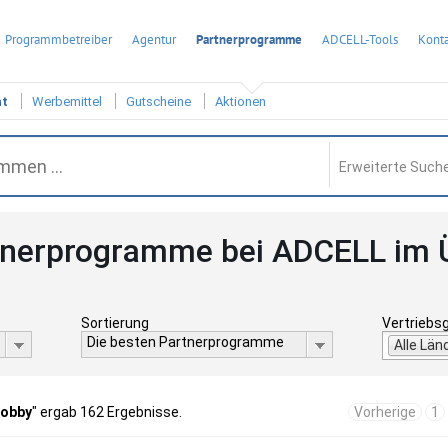
Programmbetreiber
Agentur
Partnerprogramme
ADCELL-Tools
Konta
ht
Werbemittel
Gutscheine
Aktionen
Erweiterte Suche
tnerprogramme bei ADCELL im 
Sortierung
Vertriebs
Die besten Partnerprogramme
Alle Län
Hobby
" ergab 162 Ergebnisse.
Vorherige
1