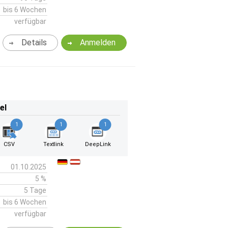
bis 6 Wochen
verfügbar
Details
Anmelden
el
1
1
1
CSV
Textlink
DeepLink
01.10.2025
5 %
5 Tage
bis 6 Wochen
verfügbar