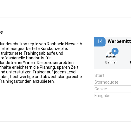
te
14
Werbemitt
Hundeschulkonzepte von Raphaela Niewerth
bietet ausgearbeitete Kurskonzepte,
10
strukturierte Trainingsabläufe und
professionelle Handouts für
Hundetrainer*innen. Die praxiserprobten
Banner
Inhalte erleichtern die Planung, sparen Zeit
und unterstützen Trainer auf jedem Level
Start
dabei, hochwertige und abwechslungsreiche
Trainingsstunden anzubieten.
Stornoquote
Cookie
Freigabe