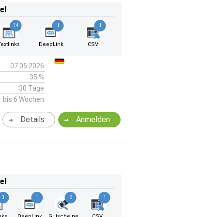
el
14
1
1
Textlinks
DeepLink
CSV
07.05.2026
35 %
30 Tage
bis 6 Wochen
Details
Anmelden
el
3
1
6
1
nks
DeepLink
Gutscheine
CSV