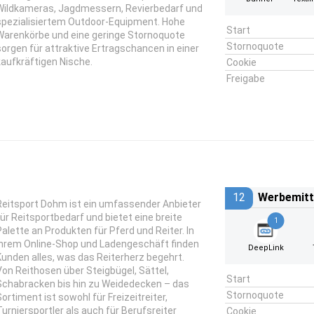
Wildkameras, Jagdmessern, Revierbedarf und
spezialisiertem Outdoor-Equipment. Hohe
Start
Warenkörbe und eine geringe Stornoquote
Stornoquote
sorgen für attraktive Ertragschancen in einer
kaufkräftigen Nische.
Cookie
Freigabe
12
Werbemitt
Reitsport Dohm ist ein umfassender Anbieter
für Reitsportbedarf und bietet eine breite
1
Palette an Produkten für Pferd und Reiter. In
ihrem Online-Shop und Ladengeschäft finden
DeepLink
Kunden alles, was das Reiterherz begehrt.
Von Reithosen über Steigbügel, Sättel,
Start
Schabracken bis hin zu Weidedecken – das
Stornoquote
Sortiment ist sowohl für Freizeitreiter,
Turniersportler als auch für Berufsreiter
Cookie