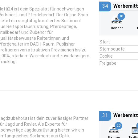
34
Werbemitt
Hotti24 ist dein Spezialist für hochwertigen
Reitsport- und Pferdebedarf. Der Online-Shop
18
bietet ein sorgfältig kuratiertes Sortiment
aus Reitsportausrüstung, Pferdepflege,
Banner
Stallbedarf und Zubehör für
qualitätsbewusste Reiter:innen und
Start
Pferdehalter im DACH-Raum. Publisher
Stornoquote
profitieren von attraktiven Provisionen bis zu
3,00%, starkem Warenkorb und zuverlässigem
Cookie
Tracking.
Freigabe
31
Werbemitt
Jagdzubehör.at ist dein zuverlässiger Partner
für Jagd und Revier. Als Experte für
20
hochwertige Jagdausrüstung bieten wir ein
umfangreiches Sortiment aus Optik,
Banner
Textli