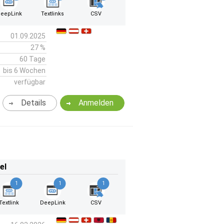
eepLink
Textlinks
CSV
01.09.2025
27 %
60 Tage
bis 6 Wochen
verfügbar
Details
Anmelden
el
1
1
1
Textlink
DeepLink
CSV