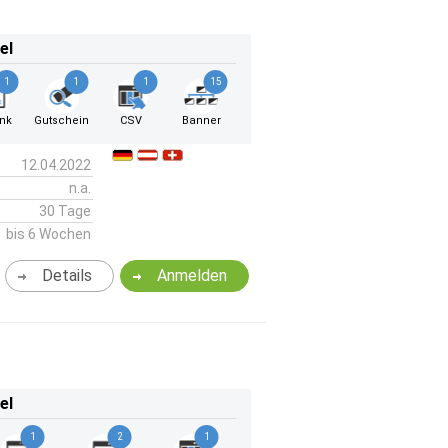
el
1
1
1
15
ink
Gutschein
CSV
Banner
12.04.2022
n.a.
30 Tage
bis 6 Wochen
Details
Anmelden
el
1
2
1