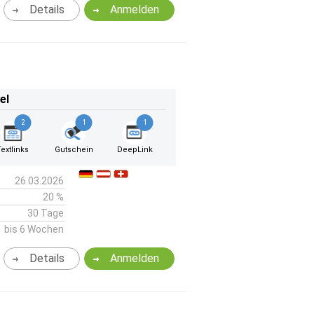
Details
Anmelden
el
2
1
1
Textlinks
Gutschein
DeepLink
26.03.2026
20 %
30 Tage
bis 6 Wochen
Details
Anmelden