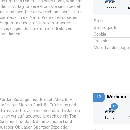
das Draußen lieben – ob beim Sport, Wandern
oder im Alltag. Unsere Produkte sind speziell
Banner
D
für Hundebesitzer entwickelt und perfekt für
Abenteuer in der Natur. Werde Teil unseres
Start
Programms und profitiere von unserem
Stornoquote
einzigartigen Sortiment und attraktiven
Konditionen.
Cookie
Freigabe
Mobil-Landingpage
13
Werbemitt
Werden Sie Jagdshop-Brosch Affiliate –
profitieren Sie von Qualität, Erfahrung und
10
attraktiven Provisionen. Seit über 16 Jahren
bieten wir auf jagdshop-brosch.de ein Top-
Banner
Sortiment für Jagd, Schützensport und
Outdoor. Ob Jäger, Sportschütze oder