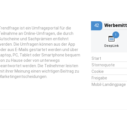
42
Werbemitt
Trendfrage ist ein Umfrageportal für die
Teilnahme an Online-Umfragen, die durch
1
Gutscheine und Sachprämien entlohnt
werden. Die Umfragen können aus der App
DeepLink
oder aus E-Mails gestartet werden und über
Laptop, PC, Tablet oder Smartphone bequem
Start
von zu Hause oder von unterwegs
Stornoquote
beantwortet werden. Die Teilnehmer leisten
mit ihrer Meinung einen wichtigen Beitrag zu
Cookie
Marketingentscheidungen.
Freigabe
Mobil-Landingpage