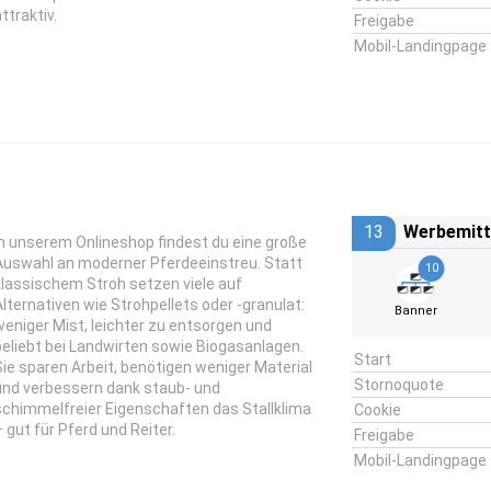
ttraktiv.
Freigabe
Mobil-Landingpage
13
Werbemitt
In unserem Onlineshop findest du eine große
Auswahl an moderner Pferdeeinstreu. Statt
10
klassischem Stroh setzen viele auf
Alternativen wie Strohpellets oder -granulat:
Banner
weniger Mist, leichter zu entsorgen und
beliebt bei Landwirten sowie Biogasanlagen.
Start
Sie sparen Arbeit, benötigen weniger Material
Stornoquote
und verbessern dank staub- und
schimmelfreier Eigenschaften das Stallklima
Cookie
– gut für Pferd und Reiter.
Freigabe
Mobil-Landingpage