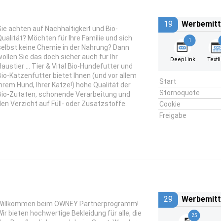
19
Werbemitt
Sie achten auf Nachhaltigkeit und Bio-
Qualität? Möchten für Ihre Familie und sich
1
selbst keine Chemie in der Nahrung? Dann
wollen Sie das doch sicher auch für Ihr
DeepLink
Textl
Haustier ... Tier & Vital Bio-Hundefutter und
Bio-Katzenfutter bietet Ihnen (und vor allem
Start
Ihrem Hund, Ihrer Katze!) hohe Qualität der
Stornoquote
Bio-Zutaten, schonende Verarbeitung und
den Verzicht auf Füll- oder Zusatzstoffe.
Cookie
Freigabe
29
Werbemitt
Willkommen beim OWNEY Partnerprogramm!
Wir bieten hochwertige Bekleidung für alle, die
25