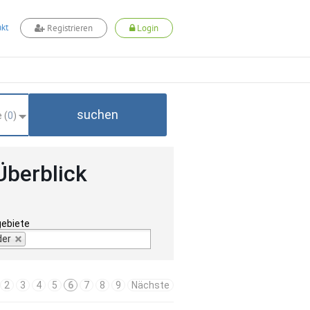
kt
Registrieren
Login
suchen
 (
0
)
Überblick
gebiete
der
2
3
4
5
6
7
8
9
Nächste