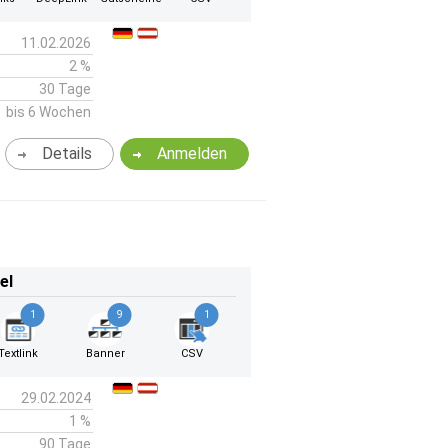
11.02.2026
2 %
30 Tage
bis 6 Wochen
Details
Anmelden
el
1
9
1
Textlink
Banner
CSV
29.02.2024
1 %
90 Tage