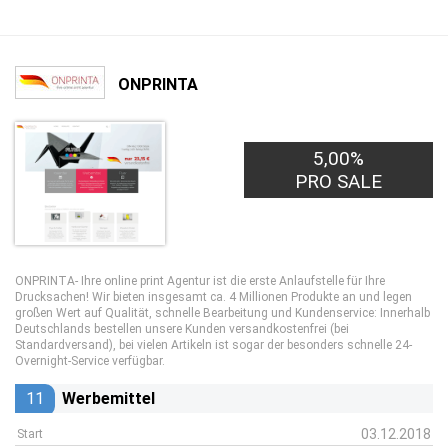
ONPRINTA
5,00%
PRO SALE
ONPRINTA- Ihre online print Agentur ist die erste Anlaufstelle für Ihre
Drucksachen! Wir bieten insgesamt ca. 4 Millionen Produkte an und legen
großen Wert auf Qualität, schnelle Bearbeitung und Kundenservice: Innerhalb
Deutschlands bestellen unsere Kunden versandkostenfrei (bei
Standardversand), bei vielen Artikeln ist sogar der besonders schnelle 24-
Overnight-Service verfügbar.
11
Werbemittel
03.12.2018
Start