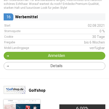
auf Hickenbick-Hair. Für atemberaubend langes, voluminöses und natürlich
schönes Echthaar. Worauf wartest du noch? Entdecke Premium-Qualität,
starken Halt und luxuriösen Look für jeden Style!
16
Werbemittel
02.08.2021
Start
0 %
Stornoquote
30 Tage
Cookie
bis 6 Wochen
Freigabe
verfügbar
Mobil-Landingpage
Anmelden
Details
Golfshop
6,00%