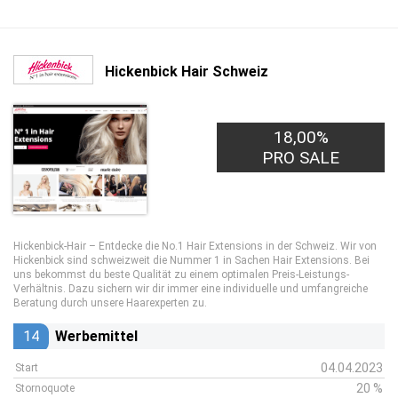
Hickenbick Hair Schweiz
18,00%
PRO SALE
Hickenbick-Hair – Entdecke die No.1 Hair Extensions in der Schweiz. Wir von
Hickenbick sind schweizweit die Nummer 1 in Sachen Hair Extensions. Bei
uns bekommst du beste Qualität zu einem optimalen Preis-Leistungs-
Verhältnis. Dazu sichern wir dir immer eine individuelle und umfangreiche
Beratung durch unsere Haarexperten zu.
14
Werbemittel
04.04.2023
Start
20 %
Stornoquote