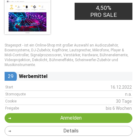
4,50%
PRO SALE
Stagespot - ist ein Online-Shop mit großer Auswahl an Audiozubehör,
Boxensysteme, DJ-Zubehör, Kopfhörer, Lautsprecher, Mikrofone, Player &
Midi-Controller, Signalprozessoren, Verstärker, Hardware, Bühnenelemente,
Videoprojektion, Dekolicht, Bühneneffekte, Scheinwerfer-Zubehör und
Musikinstrumente.
29
Werbemittel
16.12.2022
Start
n.a.
Stornoquote
30 Tage
Cookie
bis 6 Wochen
Freigabe
Anmelden
Details