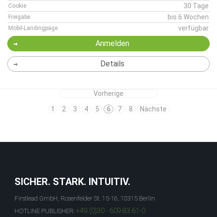
30 Tage
Cookie
bis 6 Wochen
Freigabe
verfügbar
Mobil-Landingpage
Anmelden
Details
Vorherige
1
2
3
4
5
6
7
8
Nächste
SICHER. STARK. INTUITIV.
Firstlead GmbH, Rosenfelder St. 15-16, 10315 Berlin
+49 (0)30 - 609 83 61-0
HOTLINE PUBLISHER: