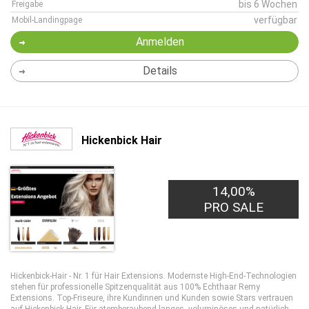
bis 6 Wochen
Freigabe
verfügbar
Mobil-Landingpage
Anmelden
Details
Hickenbick Hair
14,00%
PRO SALE
Hickenbick-Hair - Nr. 1 für Hair Extensions. Modernste High-End-Technologien
stehen für professionelle Spitzenqualität aus 100% Echthaar Remy
Extensions. Top-Friseure, ihre Kundinnen und Kunden sowie Stars vertrauen