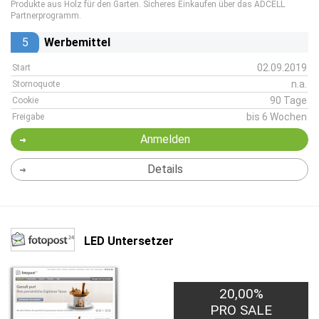
Produkte aus Holz für den Garten. Sicheres Einkaufen über das ADCELL
Partnerprogramm.
5
Werbemittel
02.09.2019
Start
n.a.
Stornoquote
90 Tage
Cookie
bis 6 Wochen
Freigabe
Anmelden
Details
LED Untersetzer
20,00%
PRO SALE