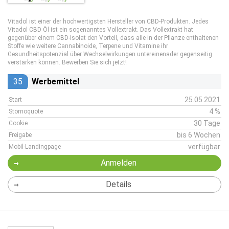
Vitadol ist einer der hochwertigsten Hersteller von CBD-Produkten. Jedes
Vitadol CBD Öl ist ein sogenanntes Vollextrakt. Das Vollextrakt hat
gegenüber einem CBD-Isolat den Vorteil, dass alle in der Pflanze enthaltenen
Stoffe wie weitere Cannabinoide, Terpene und Vitamine ihr
Gesundheitspotenzial über Wechselwirkungen untereinenader gegenseitig
verstärken können. Bewerben Sie sich jetzt!
35
Werbemittel
25.05.2021
Start
4 %
Stornoquote
30 Tage
Cookie
bis 6 Wochen
Freigabe
verfügbar
Mobil-Landingpage
Anmelden
Details