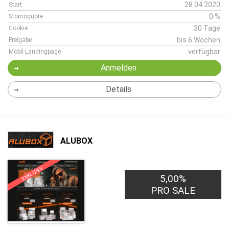
28.04.2020
Start
0 %
Stornoquote
30 Tage
Cookie
bis 6 Wochen
Freigabe
verfügbar
Mobil-Landingpage
Anmelden
Details
ALUBOX
EXKLUSIV
5,00%
PRO SALE