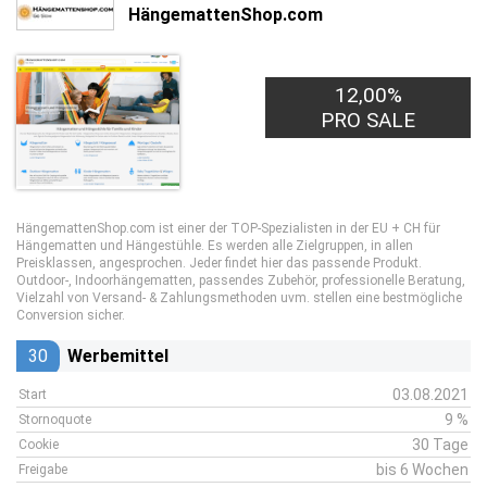
HängemattenShop.com
12,00%
PRO SALE
HängemattenShop.com ist einer der TOP-Spezialisten in der EU + CH für
Hängematten und Hängestühle. Es werden alle Zielgruppen, in allen
Preisklassen, angesprochen. Jeder findet hier das passende Produkt.
Outdoor-, Indoorhängematten, passendes Zubehör, professionelle Beratung,
Vielzahl von Versand- & Zahlungsmethoden uvm. stellen eine bestmögliche
Conversion sicher.
30
Werbemittel
03.08.2021
Start
9 %
Stornoquote
30 Tage
Cookie
bis 6 Wochen
Freigabe