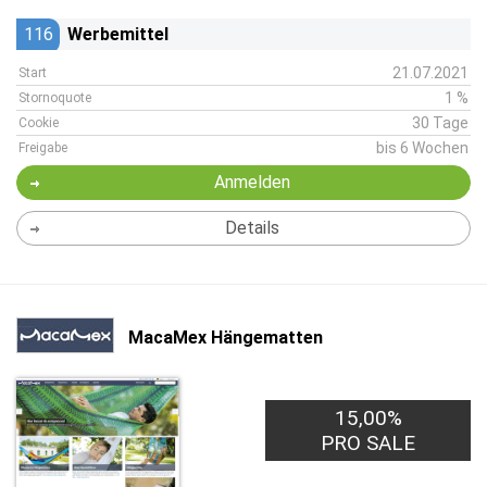
116
Werbemittel
21.07.2021
Start
1 %
Stornoquote
30 Tage
Cookie
bis 6 Wochen
Freigabe
Anmelden
Details
MacaMex Hängematten
15,00%
PRO SALE