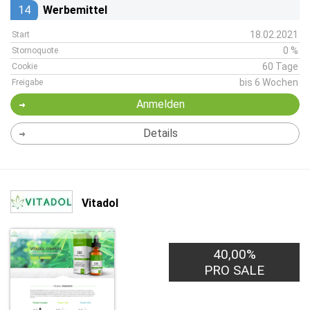
14
Werbemittel
18.02.2021
Start
0 %
Stornoquote
60 Tage
Cookie
bis 6 Wochen
Freigabe
Anmelden
Details
Vitadol
40,00%
PRO SALE