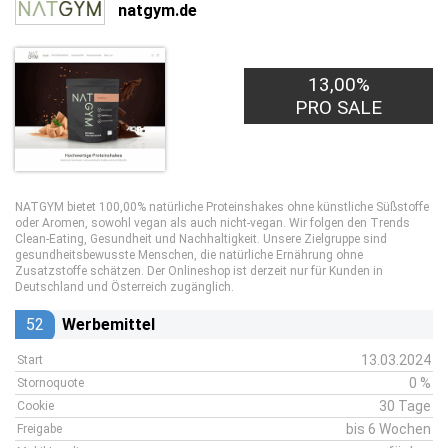
natgym.de
13,00%
PRO SALE
NATGYM bietet 100,00% natürliche Proteinshakes ohne künstliche Süßstoffe
oder Aromen, sowohl vegan als auch nicht-vegan. Wir folgen den Trends
Clean-Eating, Gesundheit und Nachhaltigkeit. Unsere Zielgruppe sind
gesundheitsbewusste Menschen, die natürliche Ernährung ohne
Zusatzstoffe schätzen. Der Onlineshop ist derzeit nur für Kunden in
Deutschland und Österreich zugänglich.
52
Werbemittel
13.03.2024
Start
0 %
Stornoquote
30 Tage
Cookie
bis 6 Wochen
Freigabe