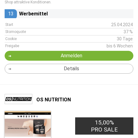
Shop attraktive Konditionen.
13
Werbemittel
25.04.2024
Start
37 %
Stornoquote
30 Tage
Cookie
bis 6 Wochen
Freigabe
Anmelden
Details
OS NUTRITION
15,00%
PRO SALE