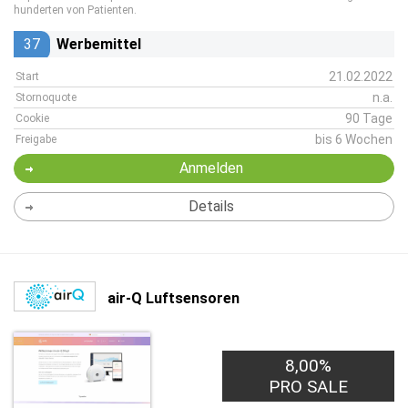
hunderten von Patienten.
37
Werbemittel
21.02.2022
Start
n.a.
Stornoquote
90 Tage
Cookie
bis 6 Wochen
Freigabe
Anmelden
Details
air-Q Luftsensoren
8,00%
PRO SALE