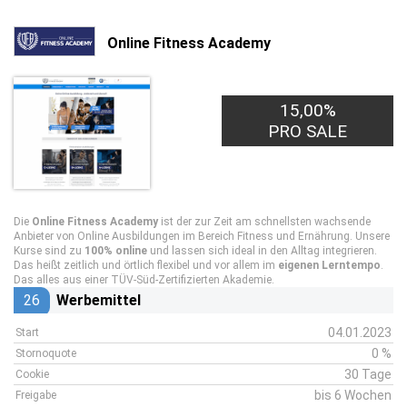
Online Fitness Academy
15,00%
PRO SALE
Die
Online Fitness Academy
ist der zur Zeit am schnellsten wachsende
Anbieter von Online Ausbildungen im Bereich Fitness und Ernährung. Unsere
Kurse sind zu
100% online
und lassen sich ideal in den Alltag integrieren.
Das heißt zeitlich und örtlich flexibel und vor allem im
eigenen Lerntempo
.
Das alles aus einer TÜV-Süd-Zertifizierten Akademie.
26
Werbemittel
04.01.2023
Start
0 %
Stornoquote
30 Tage
Cookie
bis 6 Wochen
Freigabe