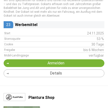
Wir sind Spezialisten für Gokarts und führen nur exzellente Qualitätsmarken
– und das zu Tiefstpreisen. Gokarts erfreuen sich seit Jahrzehnten großer
Beliebtheit bei Jung und Alt und gehören für viele zu einer unvergesslichen
Kindheit. Der Gokart ist weit mehr als nur ein Fahrzeug, ein Ausflug mit dem
Gokart ist auch immer gleich ein Abenteuer.
23
Werbemittel
24.11.2025
Start
53 %
Stornoquote
30 Tage
Cookie
bis 6 Wochen
Freigabe
verfügbar
Mobil-Landingpage
Anmelden
Details
Plantura Shop