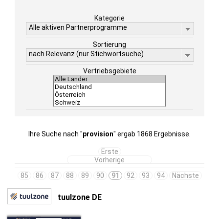
Kategorie
Alle aktiven Partnerprogramme
Sortierung
nach Relevanz (nur Stichwortsuche)
Vertriebsgebiete
Ihre Suche nach "
provision
" ergab 1868 Ergebnisse.
Erste
Vorherige
85
86
87
88
89
90
91
92
93
94
Nächste
tuulzone DE