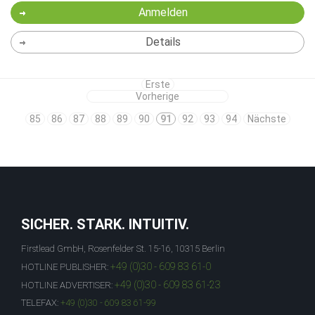
Anmelden
Details
Erste
Vorherige
85
86
87
88
89
90
91
92
93
94
Nächste
SICHER. STARK. INTUITIV.
Firstlead GmbH, Rosenfelder St. 15-16, 10315 Berlin
+49 (0)30 - 609 83 61-0
HOTLINE PUBLISHER:
+49 (0)30 - 609 83 61-23
HOTLINE ADVERTISER:
TELEFAX:
+49 (0)30 - 609 83 61-99