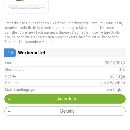
Entdecke den Onlineshop von Siegfried – hochwertige Premium-Spirituosen,
kreative alkoholfreie Alternativen und trendiges Merchandise für echte
Genießer. Vom mehrfach ausgezeichneten Siegfried Gin über fertige Gin-&-
Tonic-Dosen bis zu besonderen Geschenksets: hier findest du besondere
Produkte für besondere Momente.
14
Werbemittel
20.02.2026
Start
0 %
Stornoquote
30 Tage
Cookie
bis 6 Wochen
Freigabe
verfügbar
Mobil-Landingpage
Anmelden
Details