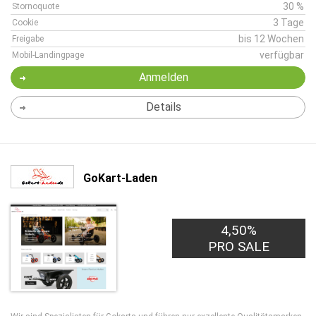
30 %
Stornoquote
3 Tage
Cookie
bis 12 Wochen
Freigabe
verfügbar
Mobil-Landingpage
Anmelden
Details
GoKart-Laden
4,50%
PRO SALE