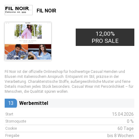
FIL NOIR
12,00%
PRO SALE
Fil Noir ist der offizielle Onlineshop für hochwertige Casual Hemden und
Blusen mit italienischem Anspruch. Entspannt im Stil, präzise in der
Verarbeitung. Charakteristische Stoffe, außergewöhnliche Muster und feine
Details machen jedes Stück besonders. Casual Wear mit Persönlichkeit – für
Menschen, die Qualität spüren wollen.
13
Werbemittel
15.04.2026
Start
0 %
Stornoquote
60 Tage
Cookie
bis 8 Wochen
Freigabe