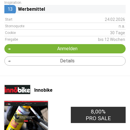
Inspiration.
13
Werbemittel
24.02.2026
Start
n.a.
Stornoquote
30 Tage
Cookie
bis 12 Wochen
Freigabe
Anmelden
Details
Innobike
8,00%
PRO SALE