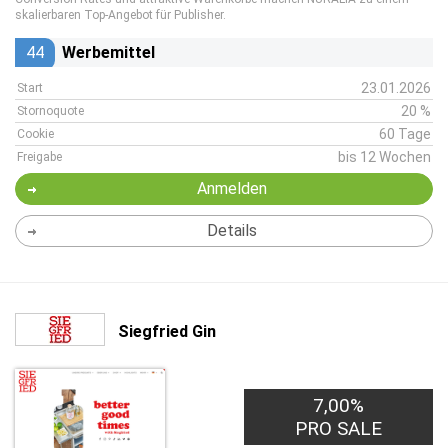
skalierbaren Top-Angebot für Publisher.
44
Werbemittel
23.01.2026
Start
20 %
Stornoquote
60 Tage
Cookie
bis 12 Wochen
Freigabe
Anmelden
Details
Siegfried Gin
7,00%
PRO SALE