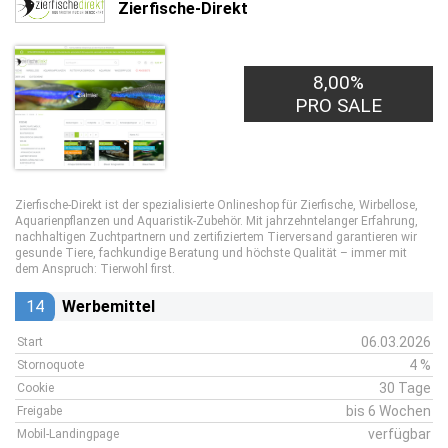
Zierfische-Direkt
8,00%
PRO SALE
Zierfische-Direkt ist der spezialisierte Onlineshop für Zierfische, Wirbellose,
Aquarienpflanzen und Aquaristik-Zubehör. Mit jahrzehntelanger Erfahrung,
nachhaltigen Zuchtpartnern und zertifiziertem Tierversand garantieren wir
gesunde Tiere, fachkundige Beratung und höchste Qualität – immer mit
dem Anspruch: Tierwohl first.
14
Werbemittel
06.03.2026
Start
4 %
Stornoquote
30 Tage
Cookie
bis 6 Wochen
Freigabe
verfügbar
Mobil-Landingpage