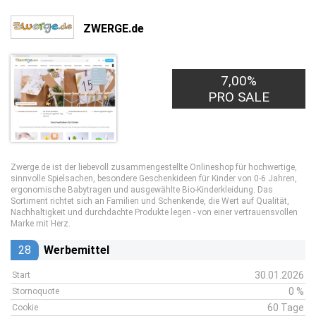
ZWERGE.de
7,00%
PRO SALE
Zwerge.de ist der liebevoll zusammengestellte Onlineshop für hochwertige,
sinnvolle Spielsachen, besondere Geschenkideen für Kinder von 0-6 Jahren,
ergonomische Babytragen und ausgewählte Bio-Kinderkleidung. Das
Sortiment richtet sich an Familien und Schenkende, die Wert auf Qualität,
Nachhaltigkeit und durchdachte Produkte legen - von einer vertrauensvollen
Marke mit Herz.
28
Werbemittel
30.01.2026
Start
0 %
Stornoquote
60 Tage
Cookie