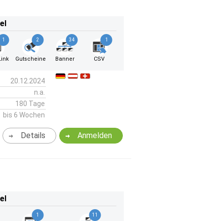
el
1
2
34
1
ink
Gutscheine
Banner
CSV
20.12.2024
n.a.
180 Tage
bis 6 Wochen
Details
Anmelden
el
1
11