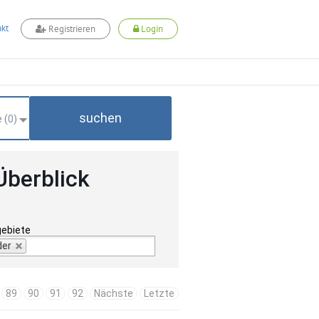
kt
Registrieren
Login
suchen
 (
0
)
Überblick
gebiete
der
89
90
91
92
Nächste
Letzte