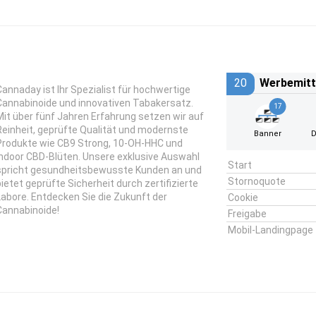
20
Werbemitt
Cannaday ist Ihr Spezialist für hochwertige
Cannabinoide und innovativen Tabakersatz.
17
Mit über fünf Jahren Erfahrung setzen wir auf
Reinheit, geprüfte Qualität und modernste
Banner
D
Produkte wie CB9 Strong, 10-OH-HHC und
Indoor CBD-Blüten. Unsere exklusive Auswahl
Start
spricht gesundheitsbewusste Kunden an und
Stornoquote
bietet geprüfte Sicherheit durch zertifizierte
Labore. Entdecken Sie die Zukunft der
Cookie
Cannabinoide!
Freigabe
Mobil-Landingpage