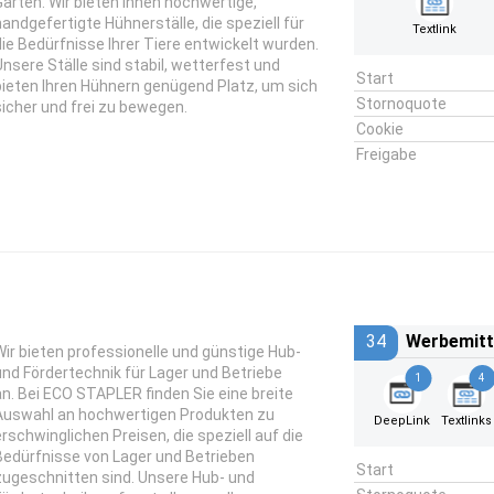
Garten. Wir bieten Ihnen hochwertige,
handgefertigte Hühnerställe, die speziell für
Textlink
die Bedürfnisse Ihrer Tiere entwickelt wurden.
Unsere Ställe sind stabil, wetterfest und
Start
bieten Ihren Hühnern genügend Platz, um sich
Stornoquote
sicher und frei zu bewegen.
Cookie
Freigabe
34
Werbemitt
Wir bieten professionelle und günstige Hub-
und Fördertechnik für Lager und Betriebe
1
4
an. Bei ECO STAPLER finden Sie eine breite
Auswahl an hochwertigen Produkten zu
DeepLink
Textlinks
erschwinglichen Preisen, die speziell auf die
Bedürfnisse von Lager und Betrieben
Start
zugeschnitten sind. Unsere Hub- und