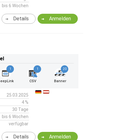
bis 6 Wochen
Details
Anmelden
el
1
1
20
eepLink
CSV
Banner
25.03.2025
4 %
30 Tage
bis 6 Wochen
verfügbar
Details
Anmelden