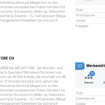
Onlineshop Karneval-Megastore zu den
führenden europäischen Online-Händlern für
Start
Kostüme, Accessoires, Make-up, Dekoration
Stornoquote
und Party-Zubehör - Zu Tiefstpreisen (Mega-
Preisgarantie)! Bewerben Sie sich jetzt!
Cookie
Freigabe
TORE CH
27
Werbemitt
KARNEVAL MEGASTORE - der Kostüm- und
Party-Spezialist! Mit einem Sortiment von
24
mehr als 40.000 Artikeln, die innerhalb von 48
bis 72 Stunden lieferbar sind, gehört der
Banner
D
Onlineshop Karneval-Megastore zu den
führenden europäischen Online-Händlern für
Start
Kostüme, Accessoires, Make-up, Dekoration
Stornoquote
und Party-Zubehör - Zu Tiefstpreisen (Mega-
Preisgarantie)! Bewerben Sie sich jetzt!
Cookie