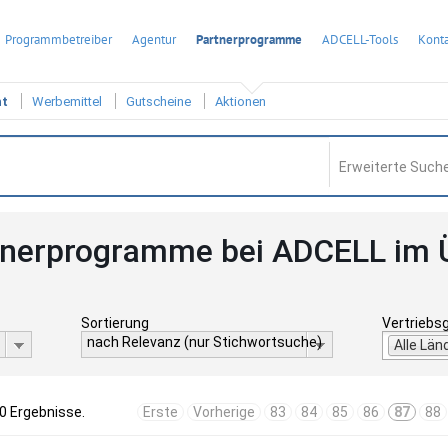
Programmbetreiber
Agentur
Partnerprogramme
ADCELL-Tools
Konta
ht
Werbemittel
Gutscheine
Aktionen
Erweiterte Suche
tnerprogramme bei ADCELL im 
Sortierung
Vertriebs
nach Relevanz (nur Stichwortsuche)
Alle Län
0 Ergebnisse.
Erste
Vorherige
83
84
85
86
87
88