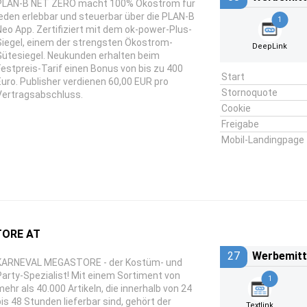
PLAN-B NET ZERO macht 100% Ökostrom für
jeden erlebbar und steuerbar über die PLAN-B
1
Neo App. Zertifiziert mit dem ok-power-Plus-
Siegel, einem der strengsten Ökostrom-
DeepLink
Gütesiegel. Neukunden erhalten beim
Festpreis-Tarif einen Bonus von bis zu 400
Start
Euro. Publisher verdienen 60,00 EUR pro
Stornoquote
Vertragsabschluss.
Cookie
Freigabe
Mobil-Landingpage
ORE AT
27
Werbemitt
KARNEVAL MEGASTORE - der Kostüm- und
Party-Spezialist! Mit einem Sortiment von
1
mehr als 40.000 Artikeln, die innerhalb von 24
bis 48 Stunden lieferbar sind, gehört der
Textlink