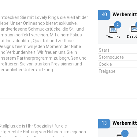
40
Werbemitt
Entdecken Sie mit Lovely Rings die Vielfalt der
Liebe! Unser Onlineshop bietet exklusive,
2
handverlesene Schmuckstücke, die Stil und
Emotion perfekt vereinen. Mit einem Fokus
Textlinks
DeepL
auf Individualität, Qualität und zeitlose
Designs feiern wir jeden Moment der Nähe
Start
und Verbundenheit. Wir freuen uns Sie in
Stornoquote
unserem Partnerprogramm zu begrüßen und
profitieren Sie von starken Provisionen und
Cookie
persönlicher Unterstützung.
Freigabe
13
Werbemitt
tallplus.de ist Ihr Spezialist für die
artgerechte Haltung von Hühnern im eigenen
1