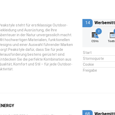
14
Werbemitt
Peakstyle steht für erstklassige Outdoor-
Bekleidung und Ausrüstung, die Ihre
2
Abenteuer in der Natur unvergesslich macht.
Mit hochwertigen Materialien, funktionellen
CSVs
Textl
Designs und einer Auswahl führender Marken
sorgt Peakstyle dafür, dass Sie für jede
Start
Herausforderung bestens gerüstet sind.
Stornoquote
Entdecken Sie die perfekte Kombination aus
Qualität, Komfort und Stil – für jede Outdoor-
Cookie
ktivität.
Freigabe
ENERGY
68
Werbemitt