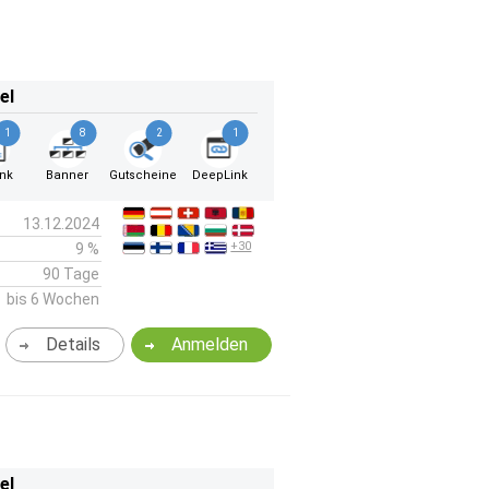
el
1
8
2
1
ink
Banner
Gutscheine
DeepLink
13.12.2024
+30
9 %
90 Tage
bis 6 Wochen
Details
Anmelden
el