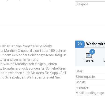
Freigabe
23
Werbemitt
SLID'UP ist eine französische Marke
der Mantion-Gruppe, die seit über 100 Jahren
1
auf dem Gebiet der Schiebesysteme tätig ist.
Aufgrund seiner Erfahrung
Textlink
D
entwickelt Mantion seit einigen Jahren
Automatisierungslösungen für Schiebetüren
Start
und inzwischen auch Motoren für Klapp-, Roll-
Stornoquote
und Schiebeläden. Wir freuen uns auf Sie!
Cookie
Freigabe
Mobil-Landingpage