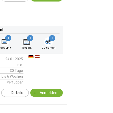
el
1
1
1
eepLink
Textlink
Gutschein
24.01.2025
n.a.
30 Tage
bis 6 Wochen
verfügbar
Details
Anmelden