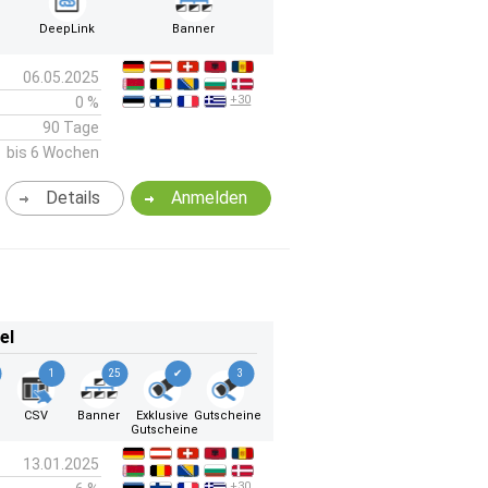
DeepLink
Banner
06.05.2025
+30
0 %
90 Tage
bis 6 Wochen
Details
Anmelden
el
1
25
✔
3
CSV
Banner
Exklusive
Gutscheine
Gutscheine
13.01.2025
+30