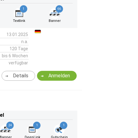
1
66
Textlink
Banner
13.01.2025
n.a.
120 Tage
bis 6 Wochen
verfügbar
Details
Anmelden
el
24
1
1
Banner
DeepLink
Gutschein