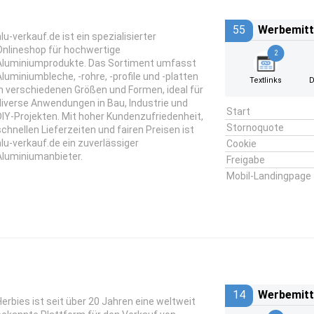
55
Werbemitt
alu-verkauf.de ist ein spezialisierter
Onlineshop für hochwertige
2
Aluminiumprodukte. Das Sortiment umfasst
Aluminiumbleche, -rohre, -profile und -platten
Textlinks
D
in verschiedenen Größen und Formen, ideal für
diverse Anwendungen in Bau, Industrie und
Start
DIY-Projekten. Mit hoher Kundenzufriedenheit,
Stornoquote
schnellen Lieferzeiten und fairen Preisen ist
alu-verkauf.de ein zuverlässiger
Cookie
Aluminiumanbieter.
Freigabe
Mobil-Landingpage
14
Werbemitt
Herbies ist seit über 20 Jahren eine weltweit