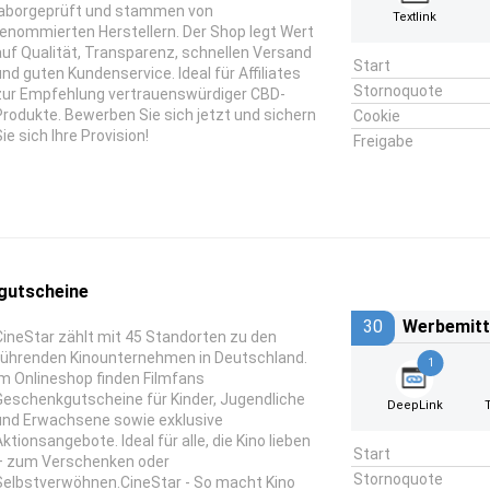
laborgeprüft und stammen von
Textlink
renommierten Herstellern. Der Shop legt Wert
auf Qualität, Transparenz, schnellen Versand
Start
und guten Kundenservice. Ideal für Affiliates
Stornoquote
zur Empfehlung vertrauenswürdiger CBD-
Produkte. Bewerben Sie sich jetzt und sichern
Cookie
ie sich Ihre Provision!
Freigabe
gutscheine
30
Werbemitt
CineStar zählt mit 45 Standorten zu den
führenden Kinounternehmen in Deutschland.
1
Im Onlineshop finden Filmfans
Geschenkgutscheine für Kinder, Jugendliche
DeepLink
und Erwachsene sowie exklusive
Aktionsangebote. Ideal für alle, die Kino lieben
Start
– zum Verschenken oder
Stornoquote
Selbstverwöhnen.CineStar - So macht Kino