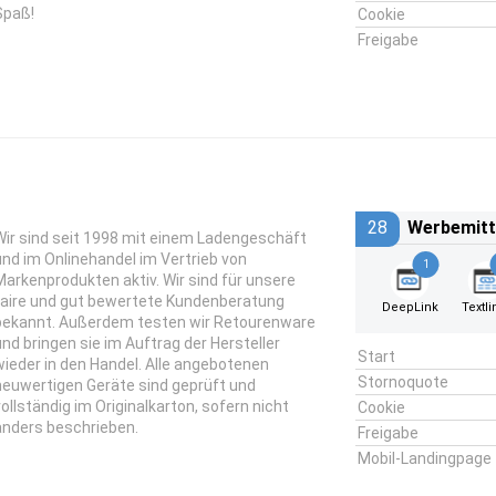
Spaß!
Cookie
Freigabe
28
Werbemitt
Wir sind seit 1998 mit einem Ladengeschäft
und im Onlinehandel im Vertrieb von
1
Markenprodukten aktiv. Wir sind für unsere
faire und gut bewertete Kundenberatung
DeepLink
Textli
bekannt. Außerdem testen wir Retourenware
und bringen sie im Auftrag der Hersteller
Start
wieder in den Handel. Alle angebotenen
Stornoquote
neuwertigen Geräte sind geprüft und
vollständig im Originalkarton, sofern nicht
Cookie
anders beschrieben.
Freigabe
Mobil-Landingpage