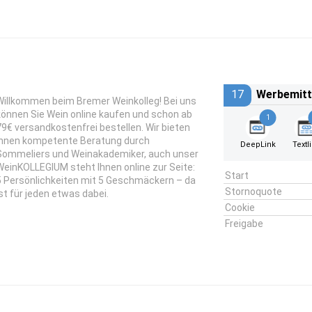
17
Werbemitt
Willkommen beim Bremer Weinkolleg! Bei uns
können Sie Wein online kaufen und schon ab
1
79€ versandkostenfrei bestellen. Wir bieten
Ihnen kompetente Beratung durch
DeepLink
Textl
Sommeliers und Weinakademiker, auch unser
WeinKOLLEGIUM steht Ihnen online zur Seite:
Start
5 Persönlichkeiten mit 5 Geschmäckern – da
Stornoquote
ist für jeden etwas dabei.
Cookie
Freigabe