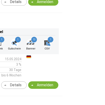
Details
Anmelden
el
1
1
13
1
ink
Gutschein
Banner
CSV
15.05.2024
3 %
30 Tage
bis 6 Wochen
Details
Anmelden