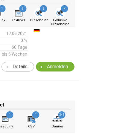
1
3
2
✔
ink
Textlinks
Gutscheine
Exklusive
Gutscheine
17.06.2021
0 %
60 Tage
bis 6 Wochen
Details
Anmelden
el
1
1
245
eepLink
CSV
Banner