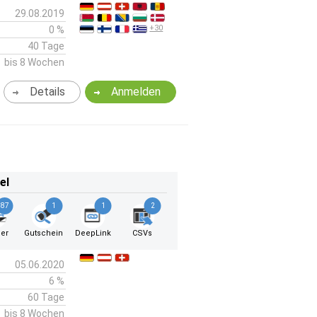
29.08.2019
+30
0 %
40 Tage
bis 8 Wochen
Details
Anmelden
el
87
1
1
2
er
Gutschein
DeepLink
CSVs
05.06.2020
6 %
60 Tage
bis 8 Wochen