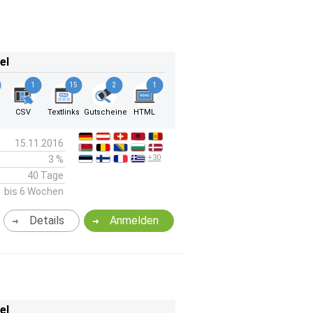
el
1
15
2
1
k
CSV
Textlinks
Gutscheine
HTML
15.11.2016
+30
3 %
40 Tage
bis 6 Wochen
Details
Anmelden
el