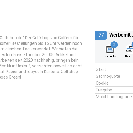
77
Werbemitt
"Golfshop.de" Der Golfshop von Golfern für
Golfer! Bestellungen bis 15 Uhr werden noch
3
am gleichen Tag versendet. Wir bieten die
besten Preise für über 20.000 Artikel und
Textlinks
Bann
arbeiten seit 2020 nachhaltig, bringen kein
Plastik in Umlauf, verzichten soweit es geht
Start
auf Papier und recyceln Kartons: Golfshop
Stornoquote
Goes Green!
Cookie
Freigabe
Mobil-Landingpage