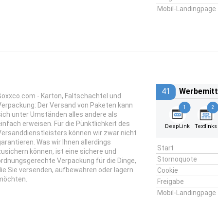
Mobil-Landingpage
41
Werbemitt
Boxxco.com - Karton, Faltschachtel und
Verpackung: Der Versand von Paketen kann
1
2
sich unter Umständen alles andere als
einfach erweisen. Für die Pünktlichkeit des
DeepLink
Textlinks
Versanddienstleisters können wir zwar nicht
garantieren. Was wir Ihnen allerdings
Start
zusichern können, ist eine sichere und
Stornoquote
ordnungsgerechte Verpackung für die Dinge,
die Sie versenden, aufbewahren oder lagern
Cookie
möchten.
Freigabe
Mobil-Landingpage