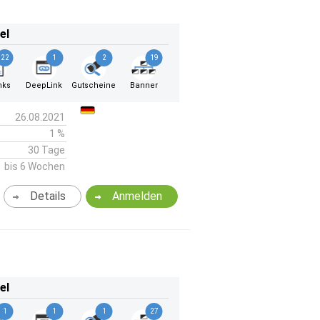
el
22
1
2
19
nks
DeepLink
Gutscheine
Banner
26.08.2021
1 %
30 Tage
bis 6 Wochen
Details
Anmelden
el
1
1
1
27