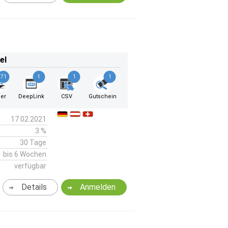
el
71
1
1
1
er
DeepLink
CSV
Gutschein
17.02.2021
3 %
30 Tage
bis 6 Wochen
verfügbar
Details
Anmelden