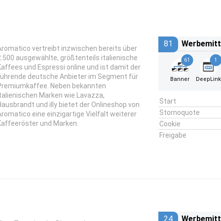
81
Werbemitt
Aromatico vertreibt inzwischen bereits über
2.500 ausgewählte, größtenteils italienische
61
1
Kaffees und Espressi online und ist damit der
führende deutsche Anbieter im Segment für
Banner
DeepLin
Premiumkaffee. Neben bekannten
italienischen Marken wie Lavazza,
Start
Hausbrandt und illy bietet der Onlineshop von
Stornoquote
Aromatico eine einzigartige Vielfalt weiterer
Kaffeeröster und Marken.
Cookie
Freigabe
24
Werbemitt