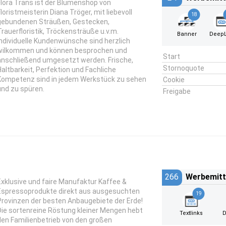
Flora Trans ist der Blumenshop von
Floristmeisterin Diana Tröger, mit liebevoll
18
gebundenen Sträußen, Gestecken,
Trauerfloristik, Tröckensträuße u.v.m.
Banner
DeepL
Individuelle Kundenwünsche sind herzlich
wilkommen und können besprochen und
Start
anschließend umgesetzt werden. Frische,
Stornoquote
Haltbarkeit, Perfektion und Fachliche
Kompetenz sind in jedem Werkstück zu sehen
Cookie
und zu spüren.
Freigabe
266
Werbemitt
Exklusive und faire Manufaktur Kaffee &
Espressoprodukte direkt aus ausgesuchten
19
Provinzen der besten Anbaugebiete der Erde!
Die sortenreine Röstung kleiner Mengen hebt
Textlinks
D
den Familienbetrieb von den großen