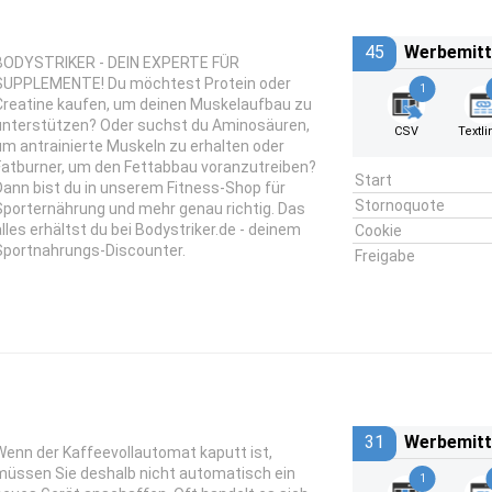
45
Werbemitt
BODYSTRIKER - DEIN EXPERTE FÜR
SUPPLEMENTE! Du möchtest Protein oder
1
Creatine kaufen, um deinen Muskelaufbau zu
unterstützen? Oder suchst du Aminosäuren,
CSV
Textli
um antrainierte Muskeln zu erhalten oder
Fatburner, um den Fettabbau voranzutreiben?
Start
Dann bist du in unserem Fitness-Shop für
Stornoquote
Sporternährung und mehr genau richtig. Das
alles erhältst du bei Bodystriker.de - deinem
Cookie
Sportnahrungs-Discounter.
Freigabe
31
Werbemitt
Wenn der Kaffeevollautomat kaputt ist,
müssen Sie deshalb nicht automatisch ein
1