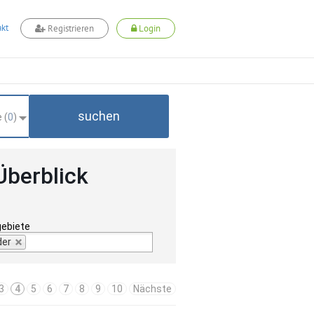
kt
Registrieren
Login
suchen
 (
0
)
Überblick
gebiete
der
3
4
5
6
7
8
9
10
Nächste