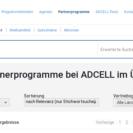
Programmbetreiber
Agentur
Partnerprogramme
ADCELL-Tools
Konta
ht
Werbemittel
Gutscheine
Aktionen
Erweiterte Suche
tnerprogramme bei ADCELL im 
Sortierung
Vertriebs
nach Relevanz (nur Stichwortsuche)
Alle Län
Ergebnisse.
Vorherige
1
2