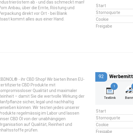
Industrieröstern ab - und das schmeckt man!
Start
Vom Anbau, über die Ernte, Röstung und
Stornoquote
Verpackung direkt vor Ort - bei Blank
Roast kommt alles aus einer Hand.
Cookie
Freigabe
92
Werbemitt
CBDNOL® - ihr CBD Shop! Wir bieten Ihnen EU-
zertifizierte CBD Produkte mit
1
kompromissloser Qualität und maximaler
Reinheit – damit Sie die wertvolle Wirkung der
Textlink
Bann
Hanfpflanze sicher, legal und nachhaltig
genießen können. Wir testen jedes unserer
Start
Produkte regelmässig im Labor und lassen
Stornoquote
unser CBD Öl von der unabhängigen
Organisation auf Qualität, Reinheit und
Cookie
Inhaltsstoffe prüfen.
Freigabe