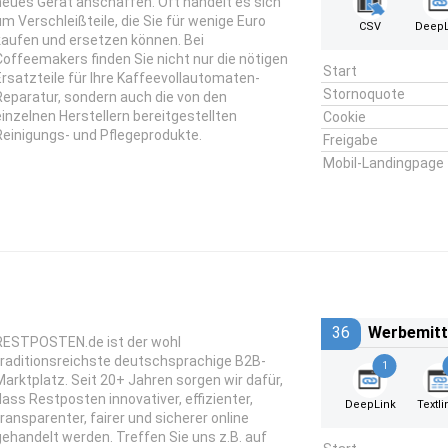
neues Gerät anschaffen. Oft handelt es sich
um Verschleißteile, die Sie für wenige Euro
CSV
DeepL
kaufen und ersetzen können. Bei
Coffeemakers finden Sie nicht nur die nötigen
Start
Ersatzteile für Ihre Kaffeevollautomaten-
Stornoquote
Reparatur, sondern auch die von den
einzelnen Herstellern bereitgestellten
Cookie
Reinigungs- und Pflegeprodukte.
Freigabe
Mobil-Landingpage
36
Werbemitt
RESTPOSTEN.de ist der wohl
traditionsreichste deutschsprachige B2B-
1
Marktplatz. Seit 20+ Jahren sorgen wir dafür,
dass Restposten innovativer, effizienter,
DeepLink
Textli
transparenter, fairer und sicherer online
gehandelt werden. Treffen Sie uns z.B. auf