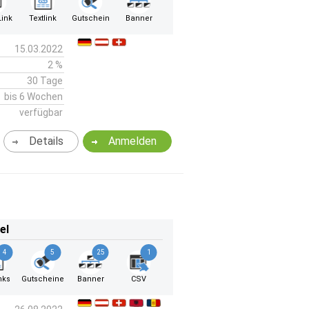
ink
Textlink
Gutschein
Banner
15.03.2022
2 %
30 Tage
bis 6 Wochen
verfügbar
Details
Anmelden
el
4
5
25
1
nks
Gutscheine
Banner
CSV