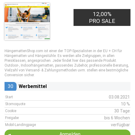
12,00%
PRO SALE
HängemattenShop.com ist einer der TOP-Spezialisten in der EU + CH für
Hängematten und Hängestühle. Es werden alle Zielgruppen, in allen
Preisklassen, angesprochen. Jeder findet hier das passende Produkt.
Outdoor-, Indoorhängematten, passendes Zubehör, professionelle Beratung,
Vielzahl von Versand- & Zahlungsmethoden uvm. stellen eine bestmögliche
Conversion sicher.
30
Werbemittel
03.08.2021
Start
10 %
Stornoquote
30 Tage
Cookie
bis 6 Wochen
Freigabe
verfügbar
Mobil-Landingpage
Anmelden