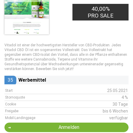
40,00%
PRO SALE
Vitadol ist einer der hochwertigsten Hersteller von CBD-Produkten. Jedes
Vitadol CBD Öl ist ein sogenanntes Vollextrakt. Das Vollextrakt hat
gegenüber einem CBD-Isolat den Vorteil, dass alle in der Pflanze enthaltenen
Stoffe wie weitere Cannabinoide, Terpene und Vitamine ihr
Gesundheitspotenzial über Wechselwirkungen untereinenader gegenseitig
verstärken können. Bewerben Sie sich jetzt!
35
Werbemittel
25.05.2021
Start
4 %
Stornoquote
30 Tage
Cookie
bis 6 Wochen
Freigabe
verfügbar
Mobil-Landingpage
Anmelden