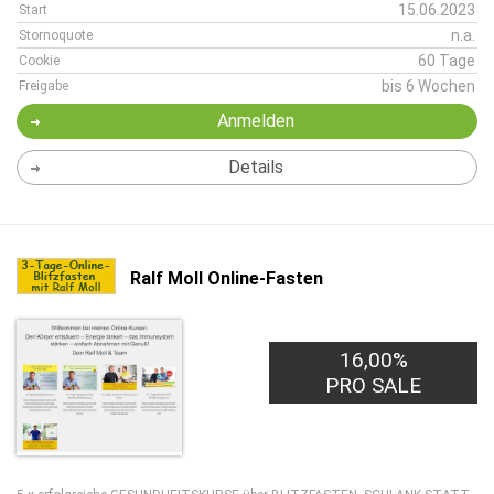
15.06.2023
Start
n.a.
Stornoquote
60 Tage
Cookie
bis 6 Wochen
Freigabe
Anmelden
Details
Ralf Moll Online-Fasten
16,00%
PRO SALE