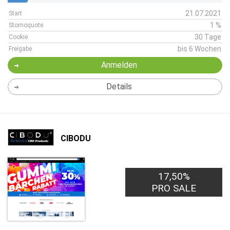
21.07.2021
Start
1 %
Stornoquote
30 Tage
Cookie
bis 6 Wochen
Freigabe
Anmelden
Details
CIBODU
17,50%
PRO SALE