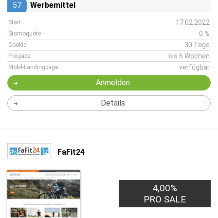
57
Werbemittel
17.02.2022
Start
0 %
Stornoquote
30 Tage
Cookie
bis 6 Wochen
Freigabe
verfügbar
Mobil-Landingpage
Anmelden
Details
FaFit24
4,00%
PRO SALE