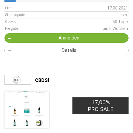
17.08.2021
Start
n.a.
Stornoquote
60 Tage
Cookie
bis 6 Wochen
Freigabe
Anmelden
Details
CBDSI
17,00%
PRO SALE