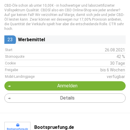
CBD-Öle schon ab unter 10,00€ - in hochwertiger und laborzertifizierter
Vollspektrum Qualität. CBDSÍ also ein CBD Online-Shop wie jeder anderer?
Auf gar keinen Fall! Wir verzichten auf Marge, damit sich jede und jeder CBD-
Öl leisten kann. Zwar können wir deswegen nur 17,00% Provision anbieten,
die Quantität der Verkäufe spielt hier aber die entscheidende Rolle. CTR sehr
hoch.
23
Werbemittel
26.08.2021
Start
42 %
Stornoquote
30 Tage
Cookie
bis 6 Wochen
Freigabe
verfügbar
Mobil-Landingpage
Anmelden
Details
Bootspruefung.de