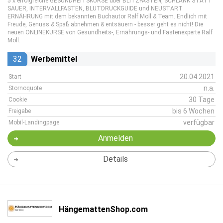
5 x erfolgreiche GESUNDHEITSKURSE über BLITZFASTEN, SCHLANK STATT
SAUER, INTERVALLFASTEN, BLUTDRUCKGUIDE und NEUSTART
ERNÄHRUNG mit dem bekannten Buchautor Ralf Moll & Team. Endlich mit
Freude, Genuss & Spaß abnehmen & entsäuern - besser geht es nicht! Die
neuen ONLINEKURSE von Gesundheits-, Ernährungs- und Fastenexperte Ralf
Moll.
32
Werbemittel
20.04.2021
Start
n.a.
Stornoquote
30 Tage
Cookie
bis 6 Wochen
Freigabe
verfügbar
Mobil-Landingpage
Anmelden
Details
HängemattenShop.com