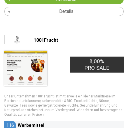
Details
1001Frucht
8,00%
PRO SALE
Unser Unternehmen 1001Frucht ist mittlerweile ein kleiner Marktriese im
Bereich naturbelassene, unbehandelte & BIO Trockenfrüchte, Nüsse,
Gewürze, Tees sowie gefriergetrocknete Früchte. Gesunde Ernährung und
Naturprodukte stehen bei uns im Vordergrund. Wir achten auf hervorragende
Qualität zu fairen Preisen.
116
Werbemittel