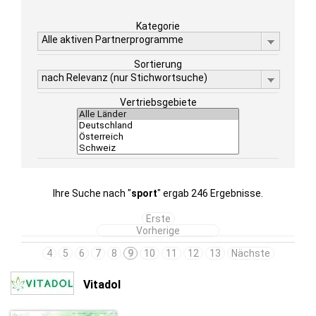
Kategorie
Alle aktiven Partnerprogramme
Sortierung
nach Relevanz (nur Stichwortsuche)
Vertriebsgebiete
Ihre Suche nach "
sport
" ergab 246 Ergebnisse.
Erste
Vorherige
4
5
6
7
8
9
10
11
12
13
Nächste
Vitadol