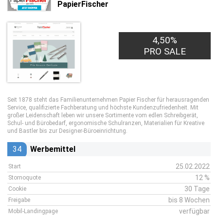
PapierFischer
4,50%
PRO SALE
Seit 1878 steht das Familienunternehmen Papier Fischer für herausragenden
Service, qualifizierte Fachberatung und höchste Kundenzufriedenheit. Mit
großer Leidenschaft leben wir unsere Sortimente vom edlen Schreibgerät,
Schul- und Bürobedarf, ergonomische Schulranzen, Materialien für Kreative
und Bastler bis zur Designer-Büroeinrichtung.
34
Werbemittel
25.02.2022
Start
12 %
Stornoquote
30 Tage
Cookie
bis 8 Wochen
Freigabe
verfügbar
Mobil-Landingpage