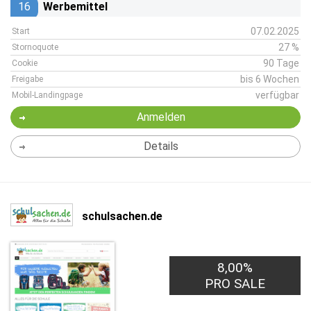
16
Werbemittel
07.02.2025
Start
27 %
Stornoquote
90 Tage
Cookie
bis 6 Wochen
Freigabe
verfügbar
Mobil-Landingpage
Anmelden
Details
schulsachen.de
8,00%
PRO SALE