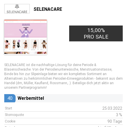
SELENACARE
15,00%
PRO SALE
SELENACARE ist die nachhaltige Lösung für deine Periode &
Blasenschwäche. Von der Periodenunterwäsche, Menstruationstasse,
Binde bis hin zur Slipeinlage bieten wir ein komplettes Sortiment an
Alternativen zu herkömmlichen Perioden-Einwegprodukten - bekannt aus dem
Handel (dm, Müller, Kaufland, Rossmann,..). Beteilige dich jetzt aktiv an
unserem Partnerprogramm!
40
Werbemittel
25.03.2022
Start
3 %
Stornoquote
90 Tage
Cookie