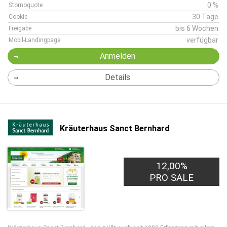
0 %
Stornoquote
30 Tage
Cookie
bis 6 Wochen
Freigabe
verfügbar
Mobil-Landingpage
Anmelden
Details
Kräuterhaus Sanct Bernhard
12,00%
PRO SALE