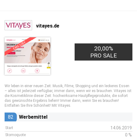
vitayes.de
EXKLUSIV
20,00%
PRO SALE
Wir leben in einer neuen Zeit. Musik, Filme, Shopping und ein leckeres Essen
– alles ist jederzeit verfügbar, immer dann, wenn wir es brauchen. Vitayes ist
die Kosmetiklinie dieser Zeit: hochwirksame Hautpflegeprodukte, die sofort
das gewünschte Ergebnis liefern! Immer dann, wenn Sie es brauchen!
Entfalten Sie Ihre Schönheit! Mit Vitayes.
82
Werbemittel
14.06.2019
Start
0 %
Stornoquote