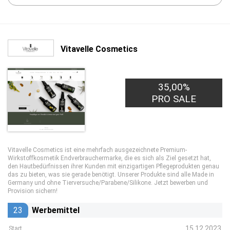
Vitavelle Cosmetics
35,00%
PRO SALE
Vitavelle Cosmetics ist eine mehrfach ausgezeichnete Premium-
Wirkstoffkosmetik Endverbrauchermarke, die es sich als Ziel gesetzt hat,
den Hautbedürfnissen ihrer Kunden mit einzigartigen Pflegeprodukten genau
das zu bieten, was sie gerade benötigt. Unserer Produkte sind alle Made in
Germany und ohne Tierversuche/Parabene/Silikone. Jetzt bewerben und
Provision sichern!
23
Werbemittel
15.12.2023
Start