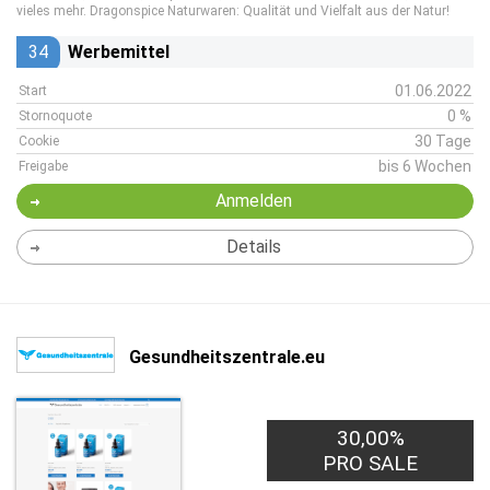
vieles mehr. Dragonspice Naturwaren: Qualität und Vielfalt aus der Natur!
34
Werbemittel
01.06.2022
Start
0 %
Stornoquote
30 Tage
Cookie
bis 6 Wochen
Freigabe
Anmelden
Details
Gesundheitszentrale.eu
30,00%
PRO SALE