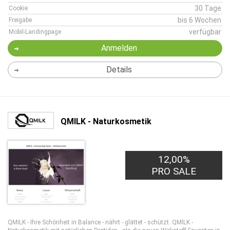
30 Tage
Cookie
bis 6 Wochen
Freigabe
verfügbar
Mobil-Landingpage
Anmelden
Details
QMILK - Naturkosmetik
12,00%
PRO SALE
QMILK - Ihre Schönheit in Balance - nährt - glättet - schützt. QMILK -