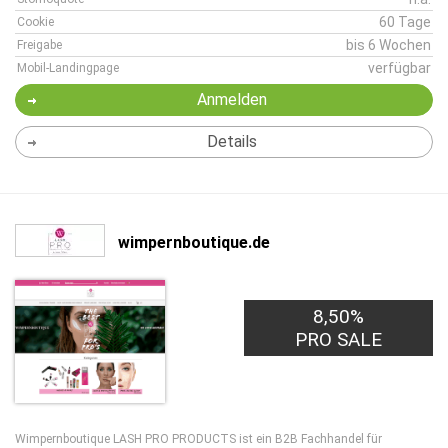
60 Tage
Cookie
bis 6 Wochen
Freigabe
verfügbar
Mobil-Landingpage
Anmelden
Details
wimpernboutique.de
8,50%
PRO SALE
Wimpernboutique LASH PRO PRODUCTS ist ein B2B Fachhandel für