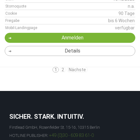
n.a.
Stornoquote
90 Tage
Cookie
bis 6 Wochen
Freigabe
verfügbar
Mobil-Landingpage
Anmelden
Details
1
2
Nächste
SICHER. STARK. INTUITIV.
Firstlead GmbH, Rosenfelder St. 15-16, 10315 Berlin
+49 (0)30 - 609 83 61-0
HOTLINE PUBLISHER: