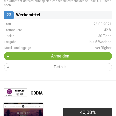
die Quantität der Verkäufe spielt hier aber die entscheidende Rolle. CTR sehr
hoch.
23
Werbemittel
26.08.2021
Start
42 %
Stornoquote
30 Tage
Cookie
bis 6 Wochen
Freigabe
verfügbar
Mobil-Landingpage
Anmelden
Details
CBDIA
40,00%