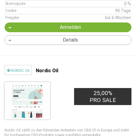
0 %
Stornoquote
90 Tage
Cookie
bis 6 Wochen
Freigabe
Anmelden
Details
Nordic Oil
25,00%
PRO SALE
Nordic Oil zählt zu den führenden Anbietern von CBD-Öl in Europa und steht
für hochwertige CBD-Produkte sowie sorgfältig entwickelte