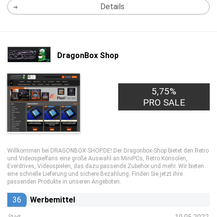
Details
DragonBox Shop
5,75%
PRO SALE
Willkommen bei DRAGONBOX-SHOP.DE! Der Dragonbox-Shop bietet den Retro
und Videospielfans eine große Auswahl an MiniPCs, Retro Konsolen,
Everdrives, Videospielen, das dazu passende Zubehör und mehr. Wir bieten
eine schnelle Lieferung und sichere Bezahlung. Finden Sie jetzt ihre
passenden Produkte in unseren Angeboten.
36
Werbemittel