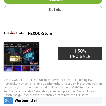
Details
NEXOC-Store
1,50%
PRO SALE
Der NEXOC STORE ist DER Onlineshop wenn es um PCs, Gaming PCs,
Notebooks, Komponenten und Zubehör geht. Mit der sehr breiten Auswahl an
Komplettsystemen zu einem starken Preis-Leistungs-Verhältnis finden
Kund*innen immer das Gerät, das genau zum jeweiligen Anspruch passt.
Unschlüssig? Unsere Experten stehen jederzeit beratend zur Seite!
204
Werbemittel