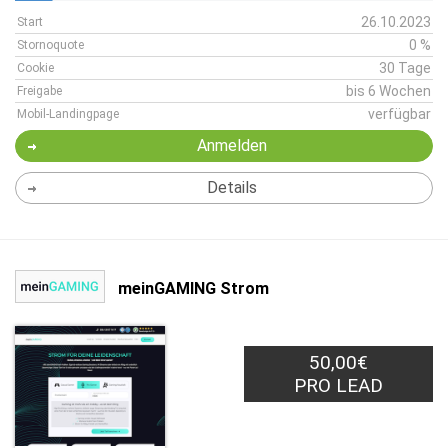
26.10.2023
Start
0 %
Stornoquote
30 Tage
Cookie
bis 6 Wochen
Freigabe
verfügbar
Mobil-Landingpage
Anmelden
Details
meinGAMING Strom
50,00€
PRO LEAD