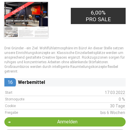
EXKLUSIV
6,00%
PRO SALE
Drei Gründer - ein Ziel: Wohlfühlatmosphäre im Büro! An dieser Stelle setzen
unsere Einrichtungskonzepte an: Klassische Einzelarbeitsplätze werden um
ansprechend gestaltete Creative Spaces ergänzt. Rückzugszonen sorgen für
ruhiges und konzentriertes Arbeiten ohne ablenkende Störfaktoren.
Großraumbüros werden durch intelligente Raumteilungskonzepte flexibel
getrennt.
16
Werbemittel
17.03.2022
Start
0 %
Stornoquote
30 Tage
Cookie
bis 6 Wochen
Freigabe
Anmelden