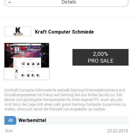
Details
Kraft Computer Schmiede
2,00%
PRO SALE
Die Kraft-Computer-Schmiede.de vertreibt Gaming-PC-Komplettsysteme und
Einzelkomponenten mit Fokus auf Gaming! Bei uns finden Sie die zur Zeit
besten und günstigsten Komponenten für Ihren eigenen PC. Auch als Laie
sind Sie in der Lage sich einen sehr guten Gaming-Computer zusammen zu
stellen, ohne sich durch die Vielzahl von Angeboten zu suchen.
48
Werbemittel
23.02.2018
Start