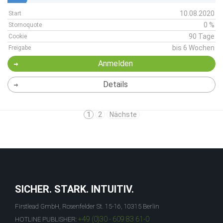
10.08.2020
Start
0 %
Stornoquote
90 Tage
Cookie
bis 6 Wochen
Freigabe
Anmelden
Details
1
2
Nächste
SICHER. STARK. INTUITIV.
Firstlead GmbH, Rosenfelder St. 15-16, 10315 Berlin
+49 (0)30 - 609 83 61-0
HOTLINE PUBLISHER: