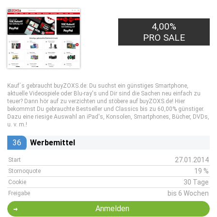
4,00%
PRO SALE
Kauf´s gebraucht buyZOXS.de: Du suchst ein günstiges Smartphone,
aktuelle Videospiele oder Blu-ray's und Dir sind die Sachen neu einfach zu
teuer? Dann hör auf zu verzichten und stöbere auf buyZOXS.de! Hier
bekommst Du gebrauchte Bestseller und Classics bis zu 60,00% günstiger.
Dazu eine riesige Auswahl an iPad's, Konsolen, Smartphones, Bücher, DVDs,
u. v. m.!
36
Werbemittel
27.01.2014
Start
19 %
Stornoquote
30 Tage
Cookie
bis 6 Wochen
Freigabe
Anmelden