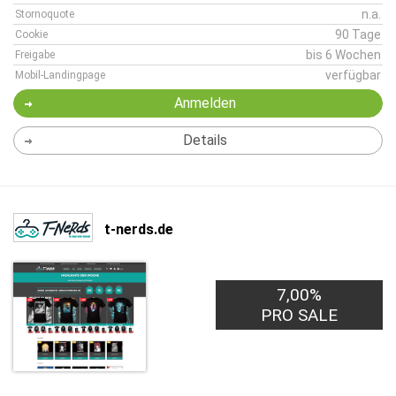
n.a.
Stornoquote
90 Tage
Cookie
bis 6 Wochen
Freigabe
verfügbar
Mobil-Landingpage
Anmelden
Details
t-nerds.de
7,00%
PRO SALE