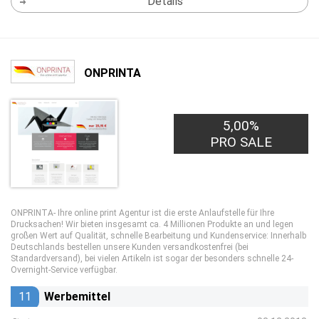
Details
ONPRINTA
5,00%
PRO SALE
ONPRINTA- Ihre online print Agentur ist die erste Anlaufstelle für Ihre
Drucksachen! Wir bieten insgesamt ca. 4 Millionen Produkte an und legen
großen Wert auf Qualität, schnelle Bearbeitung und Kundenservice: Innerhalb
Deutschlands bestellen unsere Kunden versandkostenfrei (bei
Standardversand), bei vielen Artikeln ist sogar der besonders schnelle 24-
Overnight-Service verfügbar.
11
Werbemittel