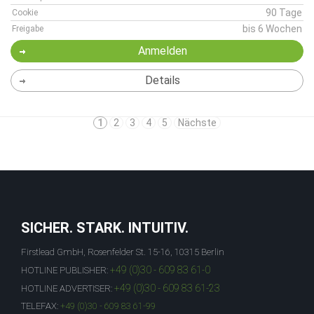
90 Tage
Cookie
bis 6 Wochen
Freigabe
Anmelden
Details
1
2
3
4
5
Nächste
SICHER. STARK. INTUITIV.
Firstlead GmbH, Rosenfelder St. 15-16, 10315 Berlin
+49 (0)30 - 609 83 61-0
HOTLINE PUBLISHER:
+49 (0)30 - 609 83 61-23
HOTLINE ADVERTISER:
TELEFAX:
+49 (0)30 - 609 83 61-99