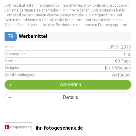
JVmoebel.at setzt ihre Standards im entwerfen, entwickeln und produzieren
von einzigartigen Designermöbeln. Mit ihrer eigenen Exklusiv-Marke bietet
JVmoebel seinen Kunden diverse Designermöbel, Polstergarnituren und
Betten mit exklusivem Charakter der beeindruckt und zugleich begeistert.
Sichern Sie sich jetzt attraktive Provisionen mit unserem Partnerprogramm.
79
Werbemittel
09.01.2019
Start
n.a.
Stornoquote
60 Tage
Cookie
bis 6 Wochen
Freigabe
verfügbar
Mobil-Landingpage
Anmelden
Details
ihr-fotogeschenk.de