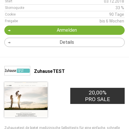
03.12.2018
Start
33 %
Stornoquote
90 Tage
Cookie
bis 6 Wochen
Freigabe
Anmelden
Details
ZuhauseTEST
20,00%
PRO SALE
Zuhausetest.de bietet medizinische Selbsttests für eine einfache, schnelle