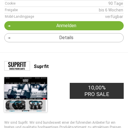
90 Tage
Cookie
bis 6 Wochen
Freigabe
verfügbar
Mobil-Landingpage
Anmelden
Details
Suprfit
10,00%
PRO SALE
Wir sind Suprfit. Wir sind bundesweit einer der führenden Anbieter für ein
breites und qualitativ hochwertiges Produktsortiment zu attraktiven Preisen