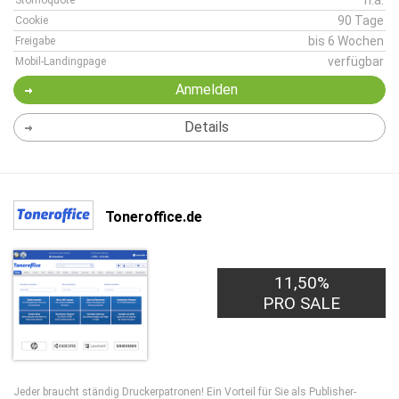
n.a.
Stornoquote
90 Tage
Cookie
bis 6 Wochen
Freigabe
verfügbar
Mobil-Landingpage
Anmelden
Details
Toneroffice.de
11,50%
PRO SALE
Jeder braucht ständig Druckerpatronen! Ein Vorteil für Sie als Publisher-