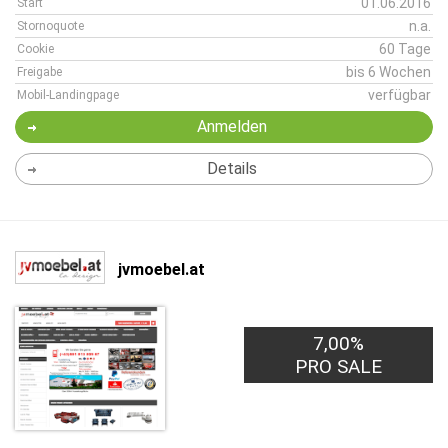
01.06.2016
Start
n.a.
Stornoquote
60 Tage
Cookie
bis 6 Wochen
Freigabe
verfügbar
Mobil-Landingpage
Anmelden
Details
jvmoebel.at
7,00%
PRO SALE