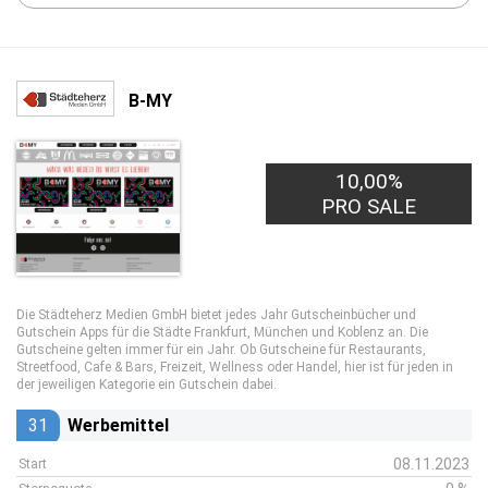
B-MY
10,00%
PRO SALE
Die Städteherz Medien GmbH bietet jedes Jahr Gutscheinbücher und
Gutschein Apps für die Städte Frankfurt, München und Koblenz an. Die
Gutscheine gelten immer für ein Jahr. Ob Gutscheine für Restaurants,
Streetfood, Cafe & Bars, Freizeit, Wellness oder Handel, hier ist für jeden in
der jeweiligen Kategorie ein Gutschein dabei.
31
Werbemittel
08.11.2023
Start