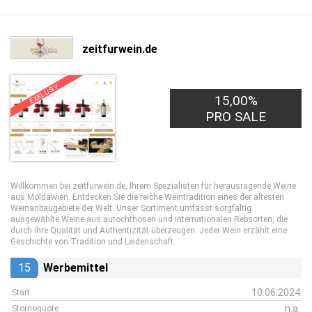
zeitfurwein.de
EXKLUSIV
15,00%
PRO SALE
Willkommen bei zeitfurwein.de, Ihrem Spezialisten für herausragende Weine
aus Moldawien. Entdecken Sie die reiche Weintradition eines der ältesten
Weinanbaugebiete der Welt. Unser Sortiment umfasst sorgfältig
ausgewählte Weine aus autochthonen und internationalen Rebsorten, die
durch ihre Qualität und Authentizität überzeugen. Jeder Wein erzählt eine
Geschichte von Tradition und Leidenschaft.
15
Werbemittel
10.06.2024
Start
n.a.
Stornoquote