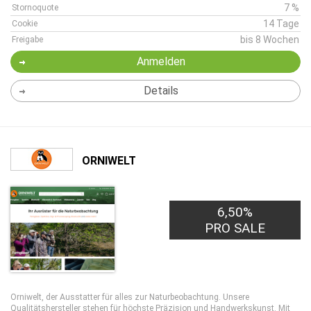
7 %
Stornoquote
14 Tage
Cookie
bis 8 Wochen
Freigabe
Anmelden
Details
ORNIWELT
6,50%
PRO SALE
Orniwelt, der Ausstatter für alles zur Naturbeobachtung. Unsere
Qualitätshersteller stehen für höchste Präzision und Handwerkskunst. Mit