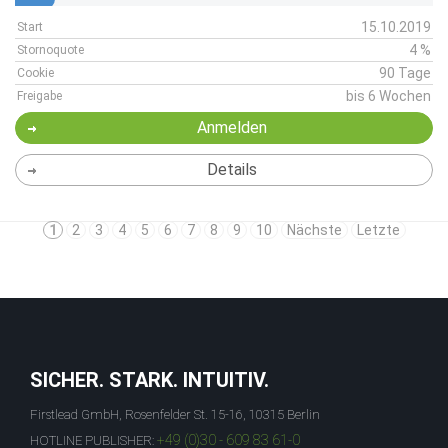
15.10.2019
Start
4 %
Stornoquote
90 Tage
Cookie
bis 6 Wochen
Freigabe
Anmelden
Details
1
2
3
4
5
6
7
8
9
10
Nächste
Letzte
SICHER. STARK. INTUITIV.
Firstlead GmbH, Rosenfelder St. 15-16, 10315 Berlin
+49 (0)30 - 609 83 61-0
HOTLINE PUBLISHER: