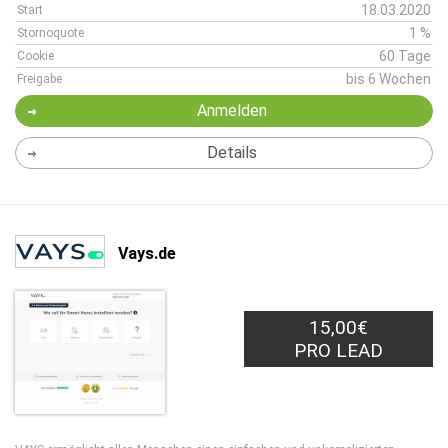
18.03.2020
Start
1 %
Stornoquote
60 Tage
Cookie
bis 6 Wochen
Freigabe
Anmelden
Details
Vays.de
15,00€
PRO LEAD