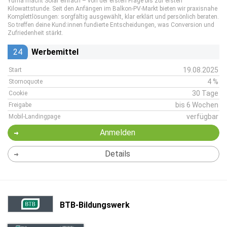
Yuma macht Solar einfach – von der ersten Frage bis zur ersten
Kilowattstunde. Seit den Anfängen im Balkon-PV-Markt bieten wir praxisnahe
Komplettlösungen: sorgfältig ausgewählt, klar erklärt und persönlich beraten.
So treffen deine Kund:innen fundierte Entscheidungen, was Conversion und
Zufriedenheit stärkt.
24
Werbemittel
19.08.2025
Start
4 %
Stornoquote
30 Tage
Cookie
bis 6 Wochen
Freigabe
verfügbar
Mobil-Landingpage
Anmelden
Details
BTB-Bildungswerk