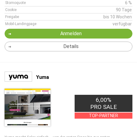
6 %
Stornoquote
90 Tage
Cookie
bis 10 Wochen
Freigabe
verfügbar
Mobil-Landingpage
Anmelden
Details
Yuma
6,00%
PRO SALE
TOP-PARTNER