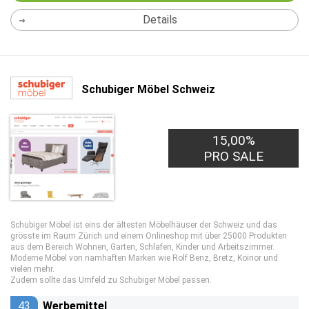
Details
Schubiger Möbel Schweiz
15,00%
7,00€
PRO LEAD
PRO SALE
Schubiger Möbel ist eins der ältesten Möbelhäuser der Schweiz und das
grösste im Raum Zürich und einem Onlineshop mit über 25000 Produkten
aus dem Bereich Wohnen, Garten, Schlafen, Kinder und Arbeitszimmer.
Moderne Möbel von namhaften Marken wie Rolf Benz, Bretz, Koinor und
vielen mehr.
Zudem sollte das Umfeld zu Schubiger Möbel passen.
43
Werbemittel