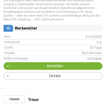
VAYS ermöglicht allen Menschen einen einfachen und unkomplizierten
Zugang zu individuellen Smart Home Lösungen. Wir bieten unseren
Kundinnen und Kunden auf die persönlichen Bedürfnisse abgestimmte
Komplettpakete inklusive der Installation und Einweisung in ihr neues
System – alles aus einer Hand. Ein sicherer und nachhaltiger Alltag für alle. -
Reine CPL Vergütung – Jetzt LEADS generieren
46
Werbemittel
01.04.2022
Start
n.a.
Stornoquote
30 Tage
Cookie
bis 6 Wochen
Freigabe
verfügbar
Mobil-Landingpage
Anmelden
Details
Trisor