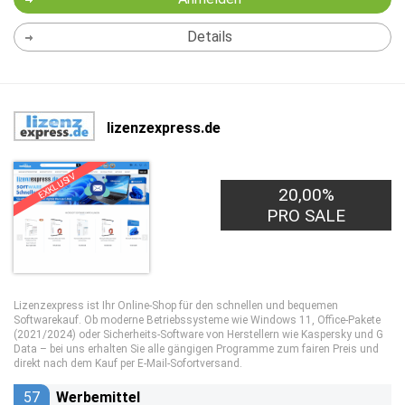
Details
lizenzexpress.de
EXKLUSIV
20,00%
PRO SALE
Lizenzexpress ist Ihr Online-Shop für den schnellen und bequemen
Softwarekauf. Ob moderne Betriebssysteme wie Windows 11, Office-Pakete
(2021/2024) oder Sicherheits-Software von Herstellern wie Kaspersky und G
Data – bei uns erhalten Sie alle gängigen Programme zum fairen Preis und
direkt nach dem Kauf per E-Mail-Sofortversand.
57
Werbemittel