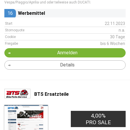
Vespa/Piaggio/Aprilia und oder teilweise auch DUCATI.
16
Werbemittel
22.11.2023
Start
n.a.
Stornoquote
30 Tage
Cookie
bis 6 Wochen
Freigabe
Anmelden
Details
BTS Ersatzteile
4,00%
PRO SALE