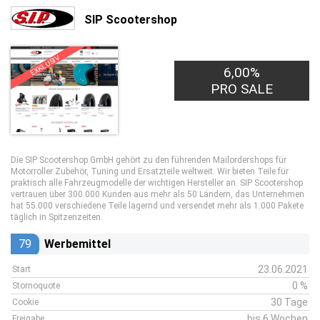
SIP Scootershop
EXKLUSIV
6,00%
PRO SALE
Die SIP Scootershop GmbH gehört zu den führenden Mailordershops für
Motorroller Zubehör, Tuning und Ersatzteile weltweit. Wir bieten Teile für
praktisch alle Fahrzeugmodelle der wichtigen Hersteller an. SIP Scootershop
vertrauen über 300.000 Kunden aus mehr als 50 Ländern, das Unternehmen
hat 55.000 verschiedene Teile lagernd und versendet mehr als 1.000 Pakete
täglich in Spitzenzeiten.
79
Werbemittel
23.06.2021
Start
0 %
Stornoquote
30 Tage
Cookie
bis 6 Wochen
Freigabe