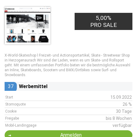
5,00%
PRO SALE
X-World-Skateshop l Freizeit- und Actionsportartikel, Skate - Streetwear Shop
in Herzogenaurach Wir sind der Laden, wenn es um Skate- und Rollsport
geht. Mit einem umfassenden Portfolio bieten wir die bestmögliche Auswahl
an Inline, Skateboards, Scootern und BMX/Dirtbikes sowie Surf- und
Snowboards.
37
Werbemittel
15.09.2022
Start
26 %
Stornoquote
30 Tage
Cookie
bis 8 Wochen
Freigabe
verfügbar
Mobil-Landingpage
Anmelden