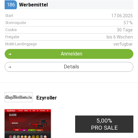
186
Werbemittel
17.06.2025
Start
57 %
Stornoquote
30 Tage
Cookie
bis 6 Wochen
Freigabe
verfügbar
Mobil-Landingpage
Anmelden
Details
Ezyroller
5,00%
PRO SALE