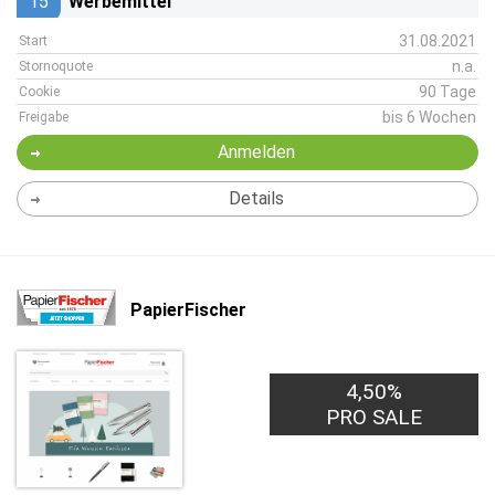
15
Werbemittel
31.08.2021
Start
n.a.
Stornoquote
90 Tage
Cookie
bis 6 Wochen
Freigabe
Anmelden
Details
PapierFischer
4,50%
PRO SALE