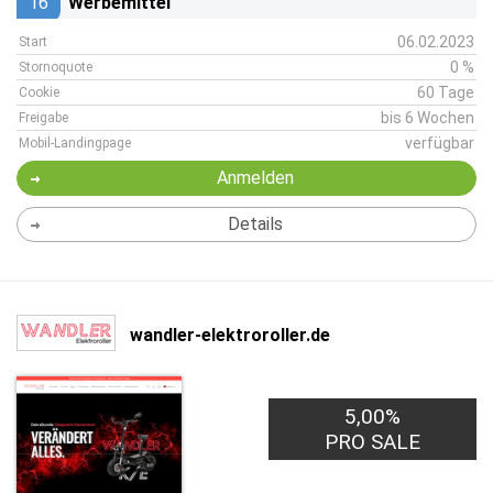
16
Werbemittel
06.02.2023
Start
0 %
Stornoquote
60 Tage
Cookie
bis 6 Wochen
Freigabe
verfügbar
Mobil-Landingpage
Anmelden
Details
wandler-elektroroller.de
5,00%
PRO SALE