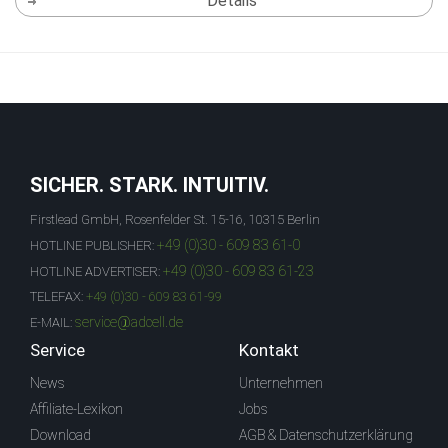
Details
SICHER. STARK. INTUITIV.
Firstlead GmbH, Rosenfelder St. 15-16, 10315 Berlin
+49 (0)30 - 609 83 61-0
HOTLINE PUBLISHER:
+49 (0)30 - 609 83 61-23
HOTLINE ADVERTISER:
TELEFAX:
+49 (0)30 - 609 83 61-99
service@adcell.de
E-MAIL:
Service
Kontakt
News
Unternehmen
Affiliate-Lexikon
Jobs
Download
AGB & Datenschutzerklärung