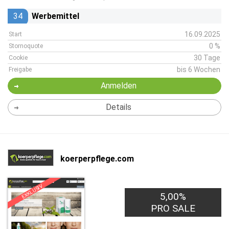
34
Werbemittel
16.09.2025
Start
0 %
Stornoquote
30 Tage
Cookie
bis 6 Wochen
Freigabe
Anmelden
Details
koerperpflege.com
EXKLUSIV
20,00€
5,00%
PRO LEAD
PRO SALE