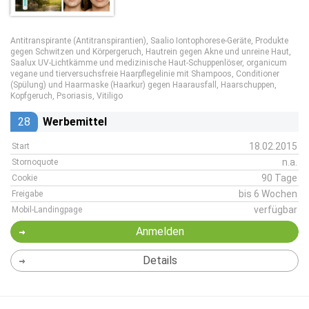
Antitranspirante (Antitranspirantien), Saalio Iontophorese-Geräte, Produkte
gegen Schwitzen und Körpergeruch, Hautrein gegen Akne und unreine Haut,
Saalux UV-Lichtkämme und medizinische Haut-Schuppenlöser, organicum
vegane und tierversuchsfreie Haarpflegelinie mit Shampoos, Conditioner
(Spülung) und Haarmaske (Haarkur) gegen Haarausfall, Haarschuppen,
Kopfgeruch, Psoriasis, Vitiligo
28
Werbemittel
18.02.2015
Start
n.a.
Stornoquote
90 Tage
Cookie
bis 6 Wochen
Freigabe
verfügbar
Mobil-Landingpage
Anmelden
Details