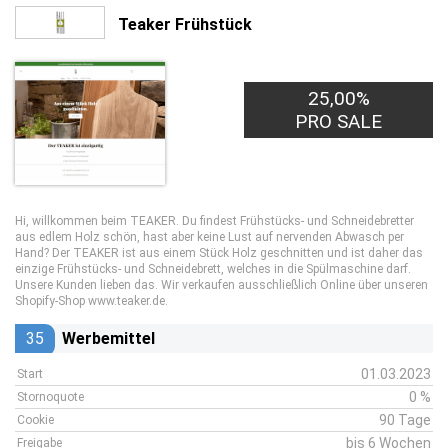
Teaker Frühstück
25,00%
PRO SALE
Hi, willkommen beim TEAKER. Du findest Frühstücks- und Schneidebretter
aus edlem Holz schön, hast aber keine Lust auf nervenden Abwasch per
Hand? Der TEAKER ist aus einem Stück Holz geschnitten und ist daher das
einzige Frühstücks- und Schneidebrett, welches in die Spülmaschine darf.
Unsere Kunden lieben das. Wir verkaufen ausschließlich Online über unseren
Shopify-Shop www.teaker.de.
35
Werbemittel
01.03.2023
Start
0 %
Stornoquote
90 Tage
Cookie
bis 6 Wochen
Freigabe