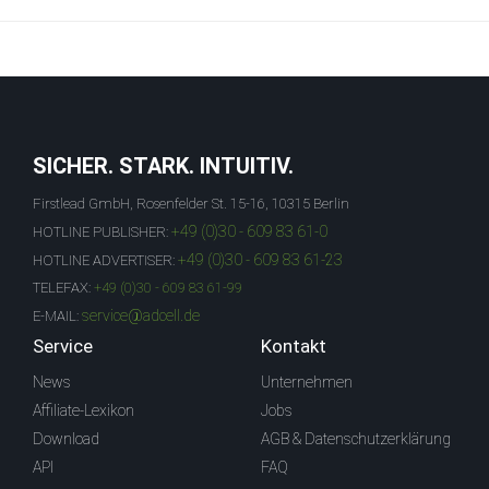
SICHER. STARK. INTUITIV.
Firstlead GmbH, Rosenfelder St. 15-16, 10315 Berlin
+49 (0)30 - 609 83 61-0
HOTLINE PUBLISHER:
+49 (0)30 - 609 83 61-23
HOTLINE ADVERTISER:
TELEFAX:
+49 (0)30 - 609 83 61-99
service@adcell.de
E-MAIL:
Service
Kontakt
News
Unternehmen
Affiliate-Lexikon
Jobs
Download
AGB & Datenschutzerklärung
API
FAQ