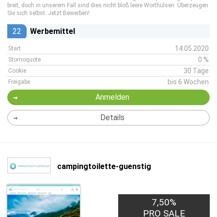
breit, doch in unserem Fall sind dies nicht bloß leere Worthülsen. Überzeugen
Sie sich selbst. Jetzt Bewerben!
22
Werbemittel
14.05.2020
Start
0 %
Stornoquote
30 Tage
Cookie
bis 6 Wochen
Freigabe
Anmelden
Details
campingtoilette-guenstig
7,50%
PRO SALE