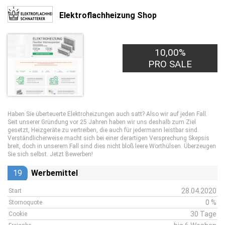
Elektroflachheizung Shop
10,00%
30,00€
PRO LEAD
PRO SALE
Haben Sie überteuerte Elektroheizungen auch satt? Also wir auf jeden Fall.
Seit unserer Gründung vor 25 Jahren haben wir uns deshalb zum Ziel
gesetzt, Heizgeräte zu vertreiben, die auch für jedermann leistbar sind.
Verständlicherweise macht sich bei einer derartigen Versprechung Skepsis
breit, doch in unserem Fall sind dies nicht bloß leere Worthülsen. Überzeugen
Sie sich selbst. Jetzt Bewerben!
19
Werbemittel
28.04.2020
Start
0 %
Stornoquote
30 Tage
Cookie