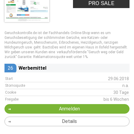
PRO SALE
Geruchskontrolle.de ist der Fachhandels Online-Shop wenn es um
Geruchsbeseitigung der schlimmsten Gerüche, wie Katzen- oder
Hundeuringeruch, Menschenurin, Erbrochenes, Heizölgeruch, ranzigen
Milchgeruch usw. geht. BactoDes wird im eigenen Haus in Ilsfeld hergestellt.
Wir geben unseren Kunden eine verkaufsfördernde "Geruch weg oder Geld
zurück" Garantie. Reklamationsquote weit unter 1%.
26
Werbemittel
29.06.2018
Start
n.a.
Stornoquote
30 Tage
Cookie
bis 6 Wochen
Freigabe
Anmelden
Details