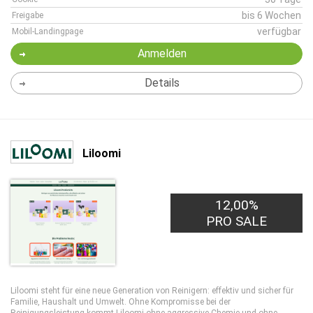
bis 6 Wochen
Freigabe
verfügbar
Mobil-Landingpage
Anmelden
Details
Liloomi
12,00%
PRO SALE
Liloomi steht für eine neue Generation von Reinigern: effektiv und sicher für
Familie, Haushalt und Umwelt. Ohne Kompromisse bei der