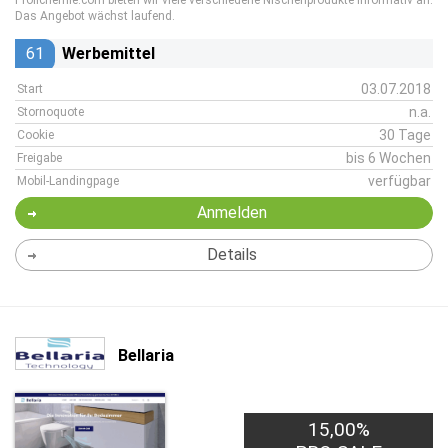
Profichemie.com bieten wir viele verschiedene Nischenprodukte informativ an.
Das Angebot wächst laufend.
61
Werbemittel
03.07.2018
Start
n.a.
Stornoquote
30 Tage
Cookie
bis 6 Wochen
Freigabe
verfügbar
Mobil-Landingpage
Anmelden
Details
Bellaria
15,00%