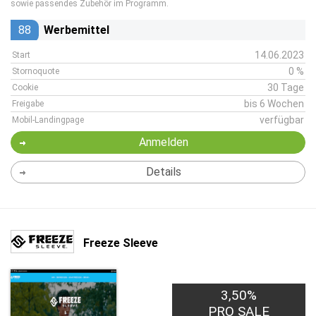
sowie passendes Zubehör im Programm.
88
Werbemittel
14.06.2023
Start
0 %
Stornoquote
30 Tage
Cookie
bis 6 Wochen
Freigabe
verfügbar
Mobil-Landingpage
Anmelden
Details
Freeze Sleeve
3,50%
PRO SALE