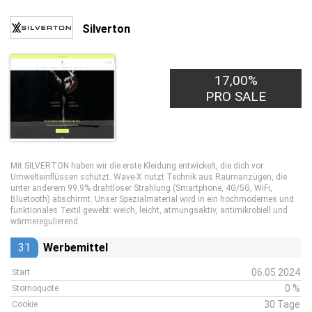
Silverton
17,00%
PRO SALE
Mit SILVERTON haben wir die erste Kleidung entwickelt, die dich vor
Umwelteinflüssen schützt. Wave-X nutzt Technik aus Raumanzügen, die
unter anderem 99.9% drahtloser Strahlung (Smartphone, 4G/5G, WiFi,
Bluetooth) abschirmt. Unser Spezialmaterial wird in ein hochmodernes und
funktionales Textil gewebt: weich, leicht, atmungsaktiv, antimikrobiell und
wärmeregulierend.
31
Werbemittel
06.05.2024
Start
0 %
Stornoquote
30 Tage
Cookie