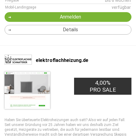
bis 6 Wochen
Freigabe
verfügbar
Mobil-Landingpage
Anmelden
Details
elektroflachheizung.de
10,00€
4,00%
PRO LEAD
PRO SALE
Haben Sie überteuerte Elektroheizungen auch satt? Also wir auf jeden Fall.
Seit unserer Gründung vor 25 Jahren haben wir uns deshalb zum Ziel
gesetzt, Heizgeräte zu vertreiben, die auch für jedermann leistbar sind.
Verständlicherweise macht sich bei einer derartigen Versprechung Skepsis