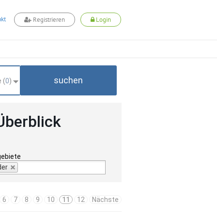
kt
Registrieren
Login
suchen
 (
0
)
Überblick
gebiete
der
6
7
8
9
10
11
12
Nächste