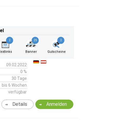
el
2
29
2
Textlinks
Banner
Gutscheine
09.02.2022
0 %
30 Tage
bis 6 Wochen
verfügbar
Details
Anmelden