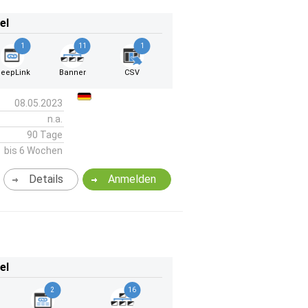
el
1
11
1
eepLink
Banner
CSV
08.05.2023
n.a.
90 Tage
bis 6 Wochen
Details
Anmelden
el
2
16