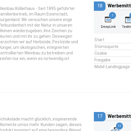
18
Werbemitt
Weinbau Köllerhaus - Seit 1895 geführter
Familienbetrieb, im Raum Eisenstadt,
1
Burgenland. Wir versuchen unsere enge
Verbundenheit mit der Natur in unseren
DeepLink
Textli
Weinen wiederzugeben, ihre Zeichen zu
deuten und mit ihr zu gehen. Deswegen
Start
verzichten wir auf Herbizide, Pestizide und
Stornoquote
Dünger, um ökologischen, integrierten
kontrollierten Weinbau zu betreiben und
Cookie
greifen nur ein, wenn es notwendig ist.
Freigabe
Mobil-Landingpage
17
Werbemitt
Schokolade macht glücklich, inspirierende
Momente umso mehr. Kunden sagen, dieses
12
Produkt inspiriert auf eine besondere Weise!