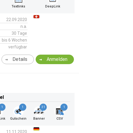
Textlinks
DeepLink
22.09.2020
n.a.
30 Tage
bis 6 Wochen
verfügbar
Details
Anmelden
el
1
1
31
1
ink
Gutschein
Banner
CSV
11.11.2020