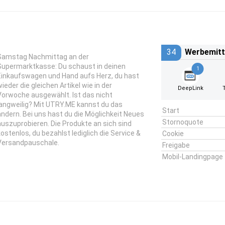
34
Werbemitt
Samstag Nachmittag an der
Supermarktkasse: Du schaust in deinen
1
Einkaufswagen und Hand aufs Herz, du hast
wieder die gleichen Artikel wie in der
DeepLink
Vorwoche ausgewählt. Ist das nicht
langweilig? Mit UTRY.ME kannst du das
Start
ändern. Bei uns hast du die Möglichkeit Neues
Stornoquote
auszuprobieren. Die Produkte an sich sind
kostenlos, du bezahlst lediglich die Service &
Cookie
Versandpauschale.
Freigabe
Mobil-Landingpage