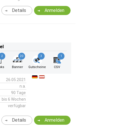
Details
Anmelden
el
2
20
3
1
nks
Banner
Gutscheine
CSV
26.05.2021
n.a.
90 Tage
bis 6 Wochen
verfügbar
Details
Anmelden