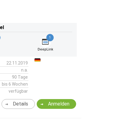
el
1
DeepLink
22.11.2019
n.a.
90 Tage
bis 6 Wochen
verfügbar
Details
Anmelden