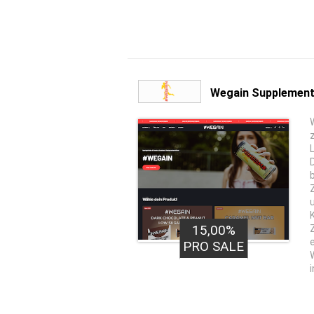
Wegain Supplement
L
15,00%
PRO SALE