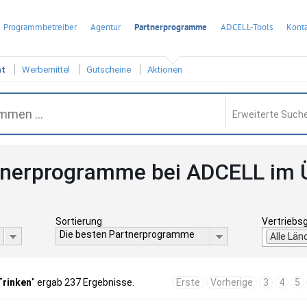
Programmbetreiber
Agentur
Partnerprogramme
ADCELL-Tools
Konta
ht
Werbemittel
Gutscheine
Aktionen
Erweiterte Suche
tnerprogramme bei ADCELL im 
Sortierung
Vertriebs
Die besten Partnerprogramme
Alle Län
Trinken
" ergab 237 Ergebnisse.
Erste
Vorherige
3
4
5