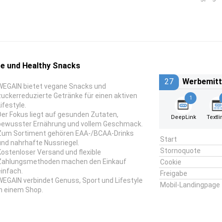
e und Healthy Snacks
27
Werbemitt
WEGAIN bietet vegane Snacks und
zuckerreduzierte Getränke für einen aktiven
1
ifestyle.
Der Fokus liegt auf gesunden Zutaten,
DeepLink
Textli
bewusster Ernährung und vollem Geschmack.
Zum Sortiment gehören EAA-/BCAA-Drinks
Start
und nahrhafte Nussriegel.
Stornoquote
Kostenloser Versand und flexible
Zahlungsmethoden machen den Einkauf
Cookie
einfach.
Freigabe
WEGAIN verbindet Genuss, Sport und Lifestyle
Mobil-Landingpage
in einem Shop.