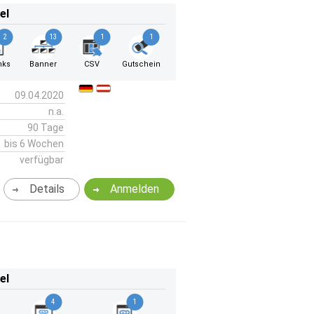
el
2
13
1
1
nks
Banner
CSV
Gutschein
09.04.2020
n.a.
90 Tage
bis 6 Wochen
verfügbar
Details
Anmelden
el
4
1