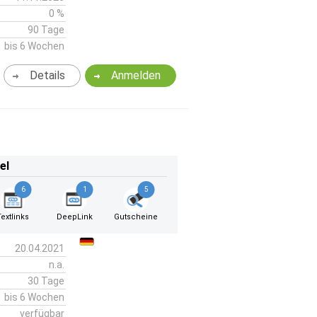
0 %
90 Tage
bis 6 Wochen
Details
Anmelden
el
6
1
5
Textlinks
DeepLink
Gutscheine
20.04.2021
n.a.
30 Tage
bis 6 Wochen
verfügbar