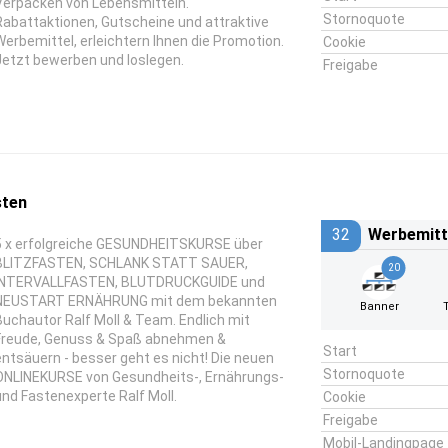
Verpacken von Lebensmitteln.
Stornoquote
Rabattaktionen, Gutscheine und attraktive
Werbemittel, erleichtern Ihnen die Promotion.
Cookie
Jetzt bewerben und loslegen.
Freigabe
sten
32
Werbemitt
5 x erfolgreiche GESUNDHEITSKURSE über
BLITZFASTEN, SCHLANK STATT SAUER,
20
INTERVALLFASTEN, BLUTDRUCKGUIDE und
NEUSTART ERNÄHRUNG mit dem bekannten
Banner
Buchautor Ralf Moll & Team. Endlich mit
Freude, Genuss & Spaß abnehmen &
Start
entsäuern - besser geht es nicht! Die neuen
Stornoquote
ONLINEKURSE von Gesundheits-, Ernährungs-
und Fastenexperte Ralf Moll.
Cookie
Freigabe
Mobil-Landingpage