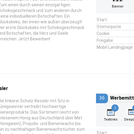
Zum einen durch seinen einzigartigen
Banner
Schokogeschmack und zum anderen durch
seine individuelleren Botschaften. Ein
Start
Glückskeks, der innen wie außen überzeugt!
Stornoquote
Der erste Glückskeks mit Schokogeschmack
und Botschaften, die Herz und Seele
Cookie
erreichen. Jetzt Bewerben!
Freigabe
Mobil-Landingpage
sler
36
Werbemitt
Die Imkerei Scholz-Kessler mit Sitz in
Königswinter vertreibt hochwertige
2
Bienenprodukte. Das Sortiment reicht von
erlesenem Honig aus Deutschland über Met
Textlinks
DeepL
(Honigwein), Propolis und Bienenwachs bis
hin zu nachhaltigen Bienenwachstücher zum
Start