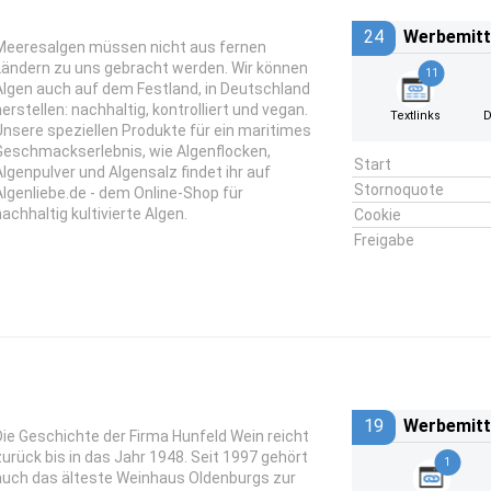
24
Werbemitt
Meeresalgen müssen nicht aus fernen
Ländern zu uns gebracht werden. Wir können
11
Algen auch auf dem Festland, in Deutschland
herstellen: nachhaltig, kontrolliert und vegan.
Textlinks
D
Unsere speziellen Produkte für ein maritimes
Geschmackserlebnis, wie Algenflocken,
Start
Algenpulver und Algensalz findet ihr auf
Stornoquote
Algenliebe.de - dem Online-Shop für
nachhaltig kultivierte Algen.
Cookie
Freigabe
19
Werbemitt
Die Geschichte der Firma Hunfeld Wein reicht
zurück bis in das Jahr 1948. Seit 1997 gehört
1
auch das älteste Weinhaus Oldenburgs zur