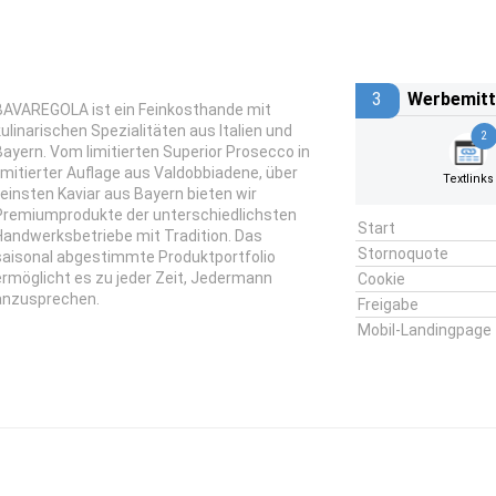
3
Werbemitt
BAVAREGOLA ist ein Feinkosthande mit
kulinarischen Spezialitäten aus Italien und
2
Bayern. Vom limitierten Superior Prosecco in
limitierter Auflage aus Valdobbiadene, über
Textlinks
feinsten Kaviar aus Bayern bieten wir
Premiumprodukte der unterschiedlichsten
Start
Handwerksbetriebe mit Tradition. Das
Stornoquote
saisonal abgestimmte Produktportfolio
ermöglicht es zu jeder Zeit, Jedermann
Cookie
anzusprechen.
Freigabe
Mobil-Landingpage