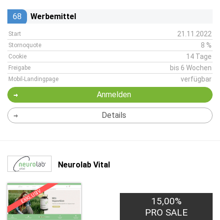
68
Werbemittel
21.11.2022
Start
8 %
Stornoquote
14 Tage
Cookie
bis 6 Wochen
Freigabe
verfügbar
Mobil-Landingpage
Anmelden
Details
Neurolab Vital
EXKLUSIV
15,00%
PRO SALE