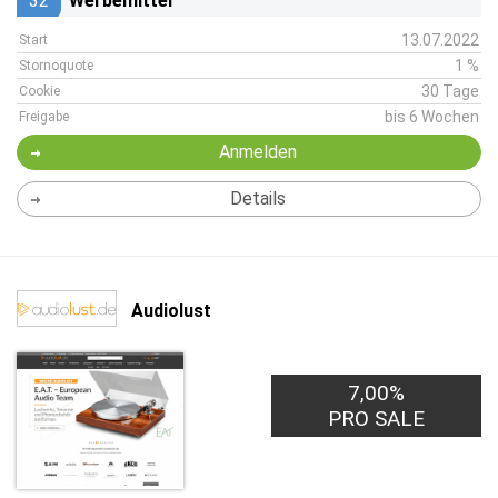
32
Werbemittel
13.07.2022
Start
1 %
Stornoquote
30 Tage
Cookie
bis 6 Wochen
Freigabe
Anmelden
Details
Audiolust
7,00%
PRO SALE