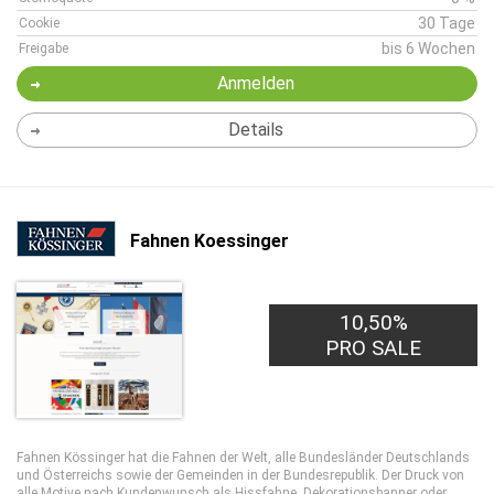
30 Tage
Cookie
bis 6 Wochen
Freigabe
Anmelden
Details
Fahnen Koessinger
10,50%
PRO SALE
Fahnen Kössinger hat die Fahnen der Welt, alle Bundesländer Deutschlands
und Österreichs sowie der Gemeinden in der Bundesrepublik. Der Druck von
alle Motive nach Kundenwunsch als Hissfahne, Dekorationsbanner oder