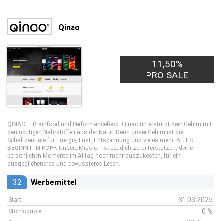
Qinao
11,50%
PRO SALE
QINAO – Brainfood und Performancefood. Qinao unterstützt dein Gehirn mit
den richtigen Nährstoffen aus der Natur. Denn unser Gehirn ist die
Schaltzentrale für Energie, Lust, Entspannung und vieles mehr. ALLES
BEGINNT IM KOPF. Unsere Mission ist es, dich zu unterstützen, deine
persönlichen Momente im Alltag noch mehr auszukosten, für ein
ausgeglicheneres und bewussteres Leben.
32
Werbemittel
31.03.2025
Start
0 %
Stornoquote