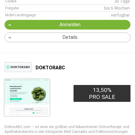
30 Tage
Cookie
bis 6 Wochen
Freigabe
verfügbar
Mobil-Landingpage
Anmelden
Details
DOKTORABC
13,50%
3,00€
PRO LEAD
PRO SALE
DoktorABC.com – ist einer der größten und bekanntesten Online-Rezept- und
Apothekendienste in den Kategorien Med.Cannabis und Erektionsstörungen