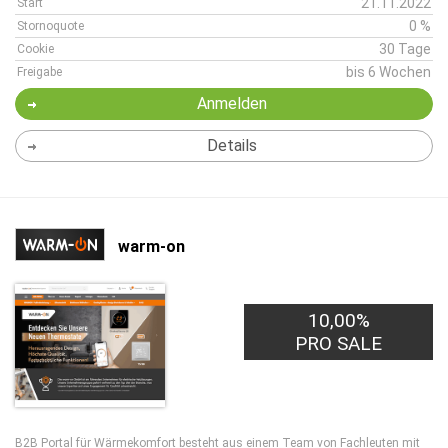
21.11.2022
Start
0 %
Stornoquote
30 Tage
Cookie
bis 6 Wochen
Freigabe
Anmelden
Details
warm-on
10,00%
PRO SALE
B2B Portal für Wärmekomfort besteht aus einem Team von Fachleuten mit