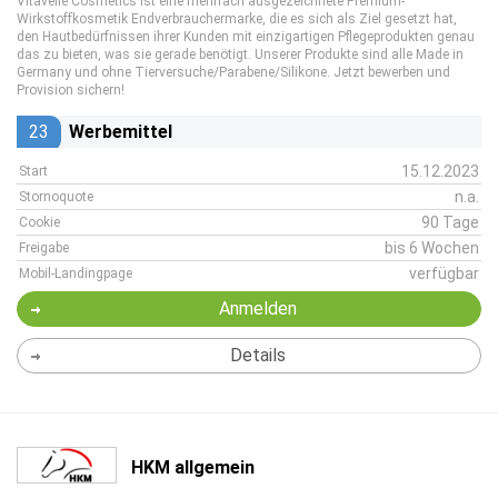
Vitavelle Cosmetics ist eine mehrfach ausgezeichnete Premium-
Wirkstoffkosmetik Endverbrauchermarke, die es sich als Ziel gesetzt hat,
den Hautbedürfnissen ihrer Kunden mit einzigartigen Pflegeprodukten genau
das zu bieten, was sie gerade benötigt. Unserer Produkte sind alle Made in
Germany und ohne Tierversuche/Parabene/Silikone. Jetzt bewerben und
Provision sichern!
23
Werbemittel
15.12.2023
Start
n.a.
Stornoquote
90 Tage
Cookie
bis 6 Wochen
Freigabe
verfügbar
Mobil-Landingpage
Anmelden
Details
HKM allgemein