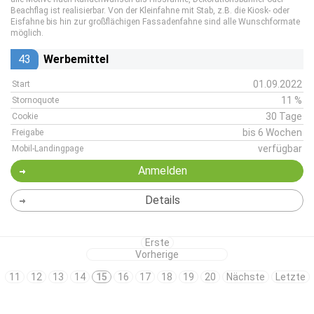
Beachflag ist realisierbar. Von der Kleinfahne mit Stab, z.B. die Kiosk- oder
Eisfahne bis hin zur großflächigen Fassadenfahne sind alle Wunschformate
möglich.
43
Werbemittel
01.09.2022
Start
11 %
Stornoquote
30 Tage
Cookie
bis 6 Wochen
Freigabe
verfügbar
Mobil-Landingpage
Anmelden
Details
Erste
Vorherige
11
12
13
14
15
16
17
18
19
20
Nächste
Letzte