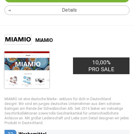
Details
MIAMIO
10,00%
PRO SALE
MIAMIO ist eine deutsche Marke - exklusiv für dich in Deutschland
designt. Wir sind ein junges deutsches Unternehmen aus dem schönen
Balingen am Rande der Schwäbischen Alb. Seit 2016 bieten wir vielseitige
Geschirrkollektionen sowie tolle Geschenkartikel für unterschiedlichste
Anlässe an. Mit großer Leidenschaft und Liebe zum Detail designen wir jedes
Produkt in Deutschland.