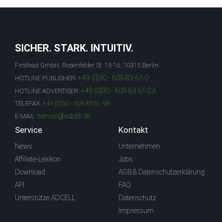
SICHER. STARK. INTUITIV.
Firstlead GmbH, Rosenfelder St. 15-16, 10315 Berlin
+49 (0)30 - 609 83 61-0
HOTLINE PUBLISHER:
+49 (0)30 - 609 83 61-23
HOTLINE ADVERTISER:
TELEFAX:
+49 (0)30 - 609 83 61-99
service@adcell.de
E-MAIL:
Service
Kontakt
News
Unternehmen
Affiliate-Lexikon
Jobs
Download
AGB & Datenschutzerklärung
API
FAQ
Unterstütze ADCELL
Datenschutz
Impressum